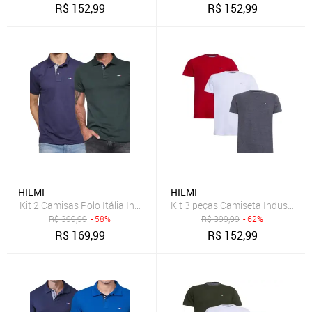
R$
152,99
R$
152,99
HILMI
HILMI
Kit 2 Camisas Polo Itália Industrie Básica Estilo Tommy Piquet Pre
R$
399,99
- 58%
R$
399,99
- 62%
R$
169,99
R$
152,99