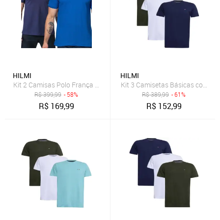
HILMI
HILMI
Kit 2 Camisas Polo França Industrie Básica Estilo Tomy Piquet Pre
Kit 3 Camisetas Básicas com Bo
R$
399,99
- 58%
R$
389,99
- 61%
R$
169,99
R$
152,99