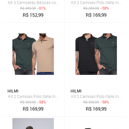
Kit 3 Camisetas Básicas com Bordado Algodão Itália Masculina
Kit 2 Camisas Polo Itália Indus
R$
389,99
- 61%
R$
399,99
- 58%
R$
152,99
R$
169,99
HILMI
HILMI
Kit 2 Camisas Polo Itália Industrie Básica Estilo Tommy Piquet Pre
Kit 2 Camisas Polo Itália Indus
R$
399,99
- 58%
R$
399,99
- 58%
R$
169,99
R$
169,99