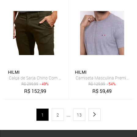
HILMI
HILMI
Calça de Sarja Chino Com Bolso Traseiro Embutido Alfaiataria Verde 
Camiseta Masculina Premium Bá
R$
299,99
- 49%
R$
129,99
- 54%
R$
152,99
R$
59,49
1
2
...
13