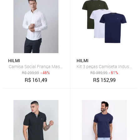
HILMI
HILMI
Camisa Social França Masculina Slim Manga Longa Elegante - Bran
R$
299,99
- 46%
R$
389,99
- 61%
R$
161,49
R$
152,99