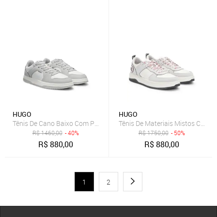
HUGO
HUGO
Tênis De Cano Baixo Com Pele Sintética
Tênis De Materiais Mistos Com D
R$
1460,00
- 40%
R$
1750,00
- 50%
R$
880,00
R$
880,00
1
2