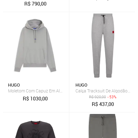
R$
790,00
HUGO
HUGO
Moletom Com Capuz Em Algodão Com Logo
Calça Tracksuit De Algodão Com
R$
920,00
- 53%
R$
1030,00
R$
437,00