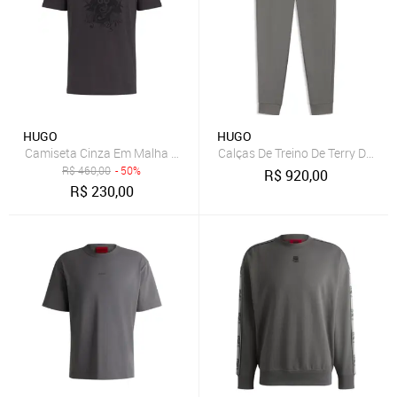
HUGO
HUGO
Camiseta Cinza Em Malha De Algodão Com Logo Estilizado
Calças De Treino De Terry De A
R$
460,00
- 50%
R$
920,00
R$
230,00