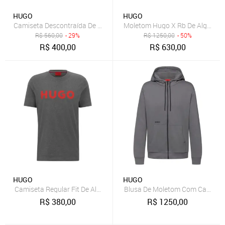
HUGO
HUGO
Camiseta Descontraída De Algodão Com Logo Estampado
Moletom Hugo X Rb De Algodão 
R$
560,00
- 29%
R$
1250,00
- 50%
R$
400,00
R$
630,00
HUGO
HUGO
Camiseta Regular Fit De Algodão Com Logotipo Em Contraste Cinza
Blusa De Moletom Com Capuz Em
R$
380,00
R$
1250,00