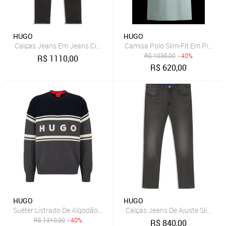
HUGO
HUGO
Calças Jeans Em Jeans Cinzenta Com Efeito Desgastado
Camisa Polo Slim-Fit Em Piqué 
R$
1030,00
- 40%
R$
1110,00
R$
620,00
HUGO
HUGO
Suéter Listrado De Algodão Orgânico Com Logo Cinza - M-M
Calças Jeans De Ajuste Slim Em 
R$
1310,00
- 40%
R$
840,00