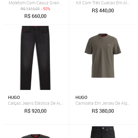
Moletom Com Capuz Grande Hugo X Rb Com Motivo De Touro Cinza
Kit Com Três Cuecas Em Algodã
R$
1310,00
- 50%
R$
440,00
R$
660,00
HUGO
HUGO
Calças Jeans Elástica De Ajuste Slim
Camiseta Em Jersey De Algodã
R$
920,00
R$
380,00