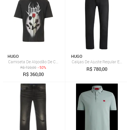
HUGO
HUGO
Camiseta De Algodão De Caimento Descontraído Com Estampas In
Calças De Ajuste Regular Em Ga
R$
720,00
- 50%
R$
780,00
R$
360,00