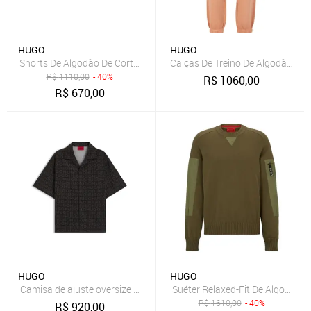
HUGO
HUGO
Shorts De Algodão De Corte Relaxado Com Estampa De Logo
Calças De Treino De Algodão Fe
R$
1110,00
- 40%
R$
1060,00
R$
670,00
HUGO
HUGO
Camisa de ajuste oversize em algodão estampada
Suéter Relaxed-Fit De Algodão
R$
1610,00
- 40%
R$
920,00