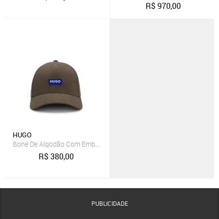
R$
970,00
HUGO
Boné De Algodão Com Emblema De Logo
R$
380,00
PUBLICIDADE