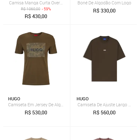
Camisa Manga Curta Oversized Com Estampa Floral
Boné De Algodão Com Logo
R$
1060,00
- 59%
R$
330,00
R$
430,00
HUGO
HUGO
Camiseta Em Jersey De Algodão Com Logo Camuflado
Camiseta De Ajuste Largo Em Al
R$
530,00
R$
560,00