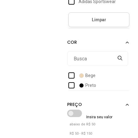
Adidas Sportswear
38
Adrun
38/34
Angipé
Aramis
Arcas Bear
Armyz
Asics
Azaleia
Bege
B2a Kids
Preto
Batatinha
Beakid
Bee Happy
Bertelli
abaixo de R$ 50
Bia Bella
R$ 50 - R$ 150