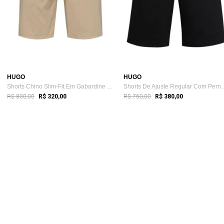
HUGO
HUGO
Shorts Chino Slim-Fit Em Gabardine De Al...
Shorts De Ajuste Reg
R$ 800,00
R$ 760,00
R$ 320,00
R$ 380,00