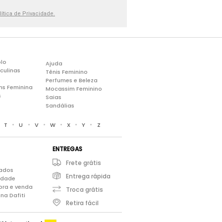
lítica de Privacidade.
lo
Ajuda
culinas
Tênis Feminino
Perfumes e Beleza
ns Feminina
Mocassim Feminino
s
Saias
Sandálias
•
•
•
•
•
•
•
T
U
V
W
X
Y
Z
ENTREGAS
Frete grátis
iados
Entrega rápida
cidade
pra e venda
Troca grátis
na Dafiti
Retira fácil