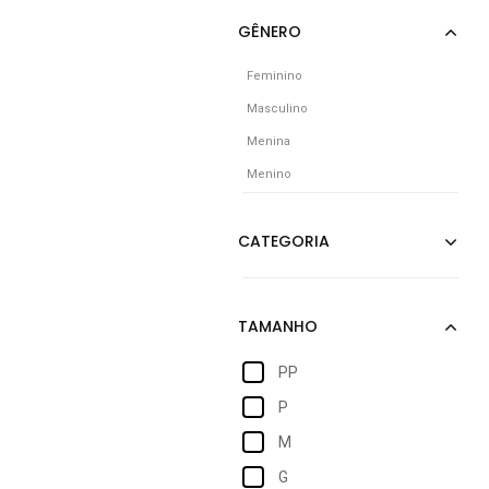
Feminino
Masculino
Menina
Menino
PP
P
M
G