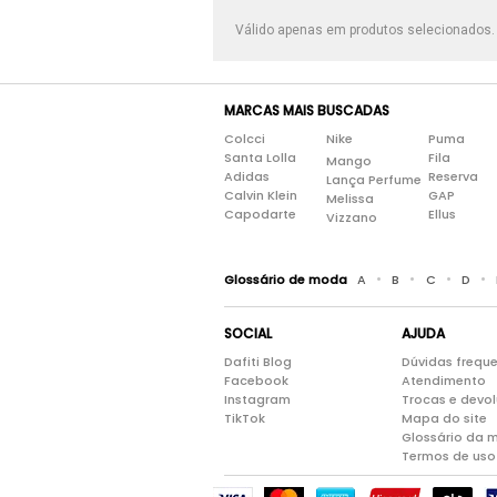
Válido apenas em produtos selecionados
MARCAS MAIS BUSCADAS
Colcci
Nike
Puma
Santa Lolla
Fila
Mango
Adidas
Reserva
Lança Perfume
Calvin Klein
GAP
Melissa
Capodarte
Ellus
Vizzano
•
•
•
•
Glossário de moda
A
B
C
D
SOCIAL
AJUDA
Dafiti Blog
Dúvidas frequ
Facebook
Atendimento
Instagram
Trocas e devo
TikTok
Mapa do site
Glossário da 
Termos de uso