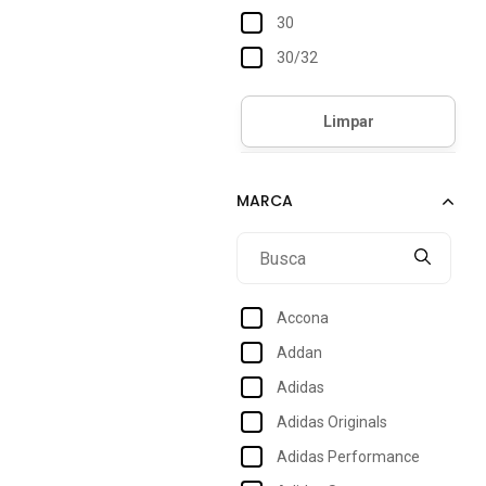
30
30/32
30/34
31
32
32/32
32/34
33
33/34
Accona
34
Addan
34/34
Adidas
36
Adidas Originals
36/34
Adidas Performance
37