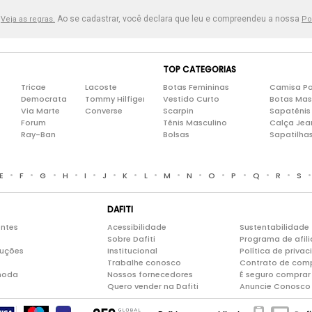
.
Ao se cadastrar, você declara que leu e compreendeu a nossa
Veja as regras.
Po
TOP CATEGORIAS
Tricae
Lacoste
Botas Femininas
Camisa Po
Democrata
Tommy Hilfiger
Vestido Curto
Botas Mas
Via Marte
Converse
Scarpin
Sapatênis
Forum
Tênis Masculino
Calça Jea
Ray-Ban
Bolsas
Sapatilha
•
•
•
•
•
•
•
•
•
•
•
•
•
•
E
F
G
H
I
J
K
L
M
N
O
P
Q
R
S
DAFITI
entes
Acessibilidade
Sustentabilidade
Sobre Dafiti
Programa de afil
luções
Institucional
Política de priva
Trabalhe conosco
Contrato de com
moda
Nossos fornecedores
É seguro comprar 
Quero vender na Dafiti
Anuncie Conosco