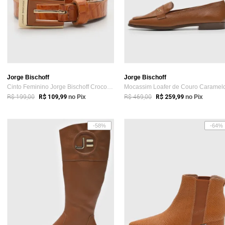
Jorge Bischoff
Jorge Bischoff
Cinto Feminino Jorge Bischoff Croco Caramelo
Mocassim Loafer de Couro Caramel
R$ 199,00
R$ 469,00
R$ 109,99
no Pix
R$ 259,99
no Pix
-58%
-64%