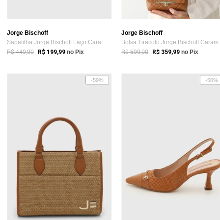
Jorge Bischoff
Jorge Bischoff
Sapatilha Jorge Bischoff Laço Caramelo
Bolsa Ti
R$ 449,90
R$ 699,00
R$ 199,99
no Pix
R$ 359,99
no Pix
-59%
-50%