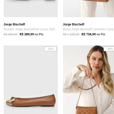
Jorge Bischoff
Jorge Bischoff
Scarpin Jorge Bischoff de Couro Salto Gr...
Bolsa Jo
R$ 569,00
R$ 1.299,00
R$ 289,99
no Pix
R$ 734,99
no Pix
-56%
-48%