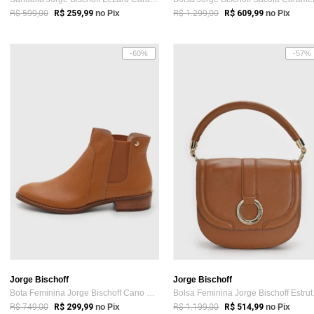
R$ 599,00
R$ 1.299,00
R$ 259,99
no Pix
R$ 609,99
no Pix
-60%
-57%
Jorge Bischoff
Jorge Bischoff
Bota Feminina Jorge Bischoff Cano Baixo Caramelo
Bolsa 
R$ 749,00
R$ 1.199,00
R$ 299,99
no Pix
R$ 514,99
no Pix