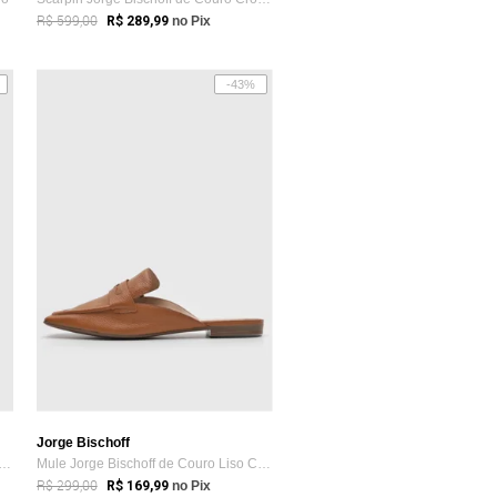
R$ 599,00
R$ 289,99
no Pix
-43%
Jorge Bischoff
Feminina Jorge Bischoff Estruturada Caramelo
Mule Jorge Bischoff de Couro Liso Caramelo
R$ 299,00
R$ 169,99
no Pix