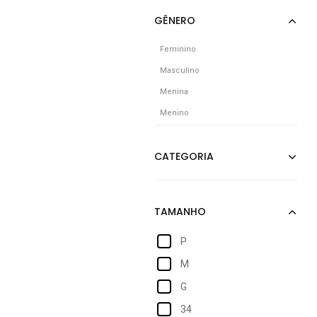
Feminino
Masculino
Menina
Menino
P
M
G
34