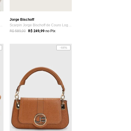
Jorge Bischoff
racolo Jorge Bischoff Caramelo
Scarpin Jorge Bischoff de Couro Logo Caramelo
R$ 589,00
R$ 249,99
no Pix
-44%