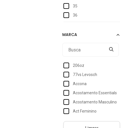
35
36
37
38
39
85
Único
206oz
77vs Levosch
Accona
Acostamento Essentials
Acostamento Masculino
Act Feminino
Actvitta