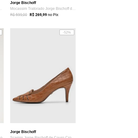
Jorge Bischoff
ge Bischoff Couro Te...
Mocassim Tratorado Jorge Bischoff de Cou...
R$ 599,00
R$ 269,99
no Pix
-52%
Jorge Bischoff
lo
Scarpin Jorge Bischoff de Couro Croco Caramelo