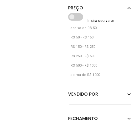
Coral
Dourado
Grafite
abaixo de R$ 50
Laranja
R$ 50 - R$ 150
Marrom
R$ 150 - R$ 250
Nude
R$ 250 - R$ 500
R$ 500 - R$ 1000
Off-white
acima de R$ 1000
Pink
Prata
Preto
Rosa