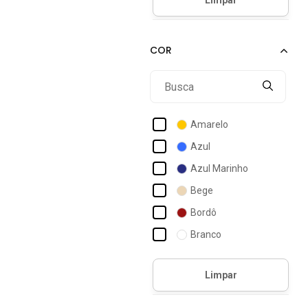
Ad Life Style
Addan
Adidas Originals
Adidas Sportswear
Aeropostale
Aleatory
Amarelo
Alkary
Azul
Alleppo Jeans
Azul Marinho
Alphabeto
Bege
Alto Conceito
Bordô
Amarena Shoes
Branco
América
Café
Amil
Caramelo
Cinza