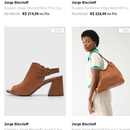
Jorge Bischoff
Jorge Bischoff
Scarpin Jorge Bischoff Bico Fino Caramelo
Scarpin Feminino Jor
R$ 589,00
R$ 499,00
R$ 219,99
no Pix
R$ 224,99
no Pix
-57%
-53%
Jorge Bischoff
Jorge Bischoff
Sandália Jorge Bischoff Lezard Caramelo
Bolsa Jorge Bischoff Sacola Carame