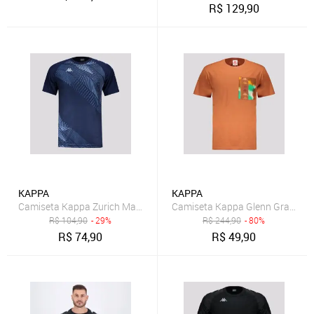
R$
129,90
KAPPA
KAPPA
Camiseta Kappa Zurich Marinho
Camiseta Kappa Glenn Graphik
R$
104,90
- 29%
R$
244,90
- 80%
R$
74,90
R$
49,90