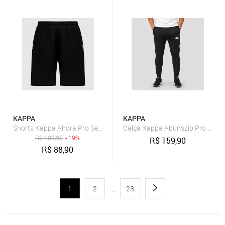
KAPPA
KAPPA
Shorts Kappa Ahora Pro Seven Com Bolso I Preto
Calça Kappa Abunszip Pro Prock
R$
109,90
- 19%
R$
159,90
R$
88,90
1
2
...
23