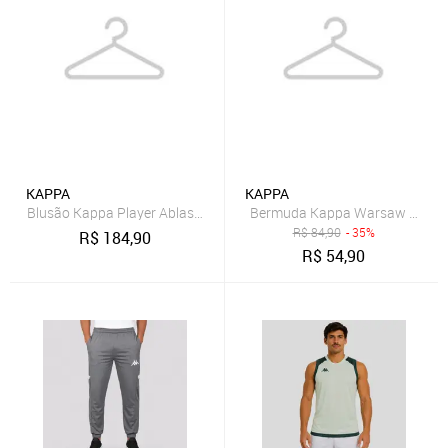
KAPPA
KAPPA
Blusão Kappa Player Ablas Pro Seven Marinho
Bermuda Kappa Warsaw Marin
R$
84,90
- 35%
R$
184,90
R$
54,90