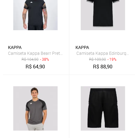
KAPPA
KAPPA
Camiseta Kappa Bearr Preta e Dourada
Camiseta Kappa Edinburgh Pre
R$
104,90
- 38%
R$
109,90
- 19%
R$
64,90
R$
88,90