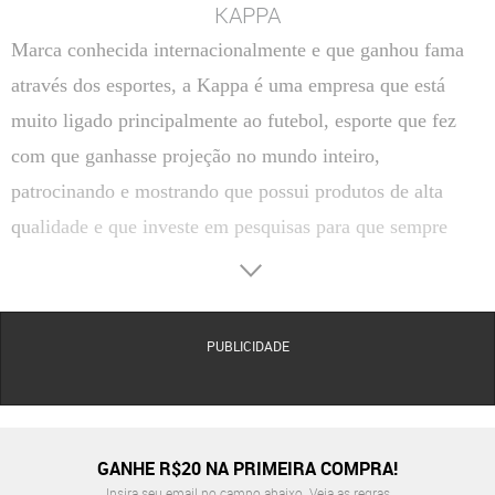
KAPPA
Marca conhecida internacionalmente e que ganhou fama
através dos esportes, a Kappa é uma empresa que está
muito ligado principalmente ao futebol, esporte que fez
com que ganhasse projeção no mundo inteiro,
patrocinando e mostrando que possui produtos de alta
qualidade e que investe em pesquisas para que sempre
possa estar trazendo o melhor para seus clientes.
Ironicamente, apesar da Kappa ser conceituada como uma
importante grife esportista e conhecida pela alta qualidade
PUBLICIDADE
e design de seus produtos, a empresa, antes de ganhar o
logotipo tão conhecido e receber o nome que possui
atualmente, atuava na indústria têxtil confeccionando
GANHE R$20 NA PRIMEIRA COMPRA!
meias e peças íntimas no país em que nasceu, Itália.
Insira seu email no campo abaixo.
Veja as regras