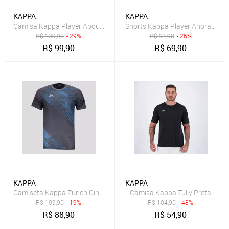
KAPPA
KAPPA
Camisa Kappa Player Abou Pro Seven Cinza
Shorts Kappa Player Ahora Pro 
R$
139,90
- 29%
R$
94,90
- 26%
R$
99,90
R$
69,90
KAPPA
KAPPA
Camiseta Kappa Zurich Cinza Escuro
Camisa Kappa Tully Preta
R$
109,90
- 19%
R$
104,90
- 48%
R$
88,90
R$
54,90