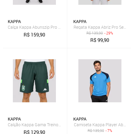
KAPPA
KAPPA
Calça Kappa Abunszip Pro Procket Seven Cinza
Regata Kappa Abriz Pro Seven V
R$
139,90
- 29%
R$
159,90
R$
99,90
KAPPA
KAPPA
Calção Kappa Gama Treino Comissão 2026
Camiseta Kappa Player Abou Pr
R$
139,90
- 7%
R$
129,90