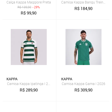
Calça Kappa Maggiore Preta
Camisa Kappa Bangu Treino Atl
R$
139,90
- 29%
R$
184,90
R$
99,90
KAPPA
KAPPA
Camisa Kappa Ipatinga I 2026 Jogador
Camisa Kappa Gama I 2026
R$
289,90
R$
309,90