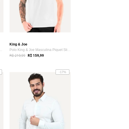
King & Joe
 & Joe Masculina Pima Touch...
Polo King & Joe Masculina Piquet Slim Oc...
R$ 219,99
R$ 159,99
-17%