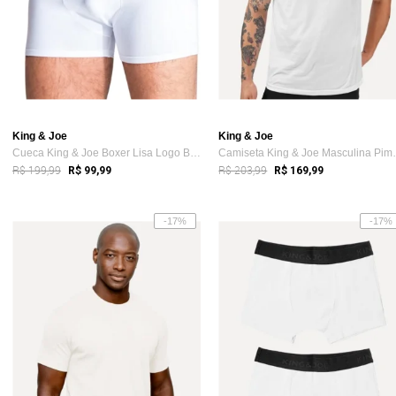
King & Joe
King & Joe
Cueca King & Joe Boxer Lisa Logo Branca Pack 2UN
Camiseta King
R$ 199,99
R$ 203,99
R$ 99,99
R$ 169,99
-17%
-17%