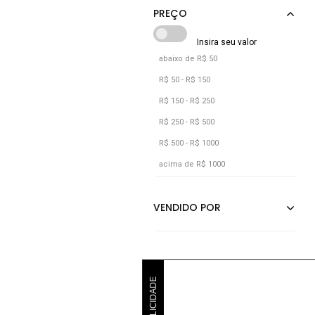
Cáqui
Grafite
Jeans
abaixo de R$ 50
Laranja
R$ 50 - R$ 150
Marrom
R$ 150 - R$ 250
Off-white
R$ 250 - R$ 500
R$ 500 - R$ 1000
Preto
acima de R$ 1000
Rosa
Verde
Verde Militar
Verde Oliva
PUBLICIDADE