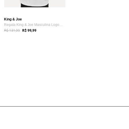
King & Joe
Regata King & Joe Masculina Logomania Ci...
R$ 131,99
R$ 99,99