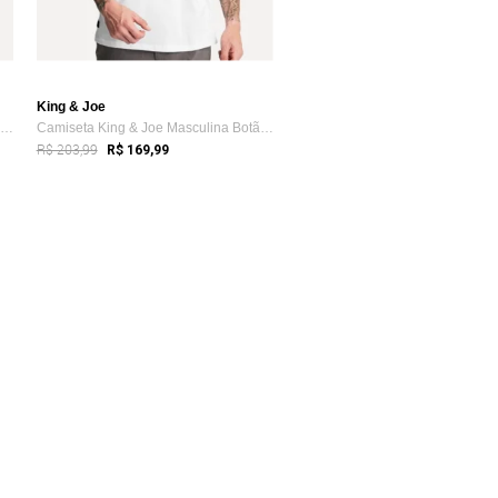
King & Joe
Polo King & Joe Masculina Piquet Logotipo Branca
Camiseta King & Joe Masculina Botão Pima...
R$ 203,99
R$ 169,99