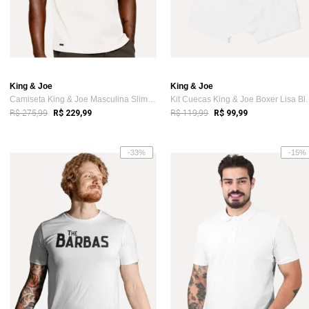
King & Joe
King & Joe
Camiseta King & Joe Masculina Slim Pima ...
Kit Cuecas King 
R$ 275,99
R$ 119,99
R$ 229,99
R$ 99,99
-33%
-15%