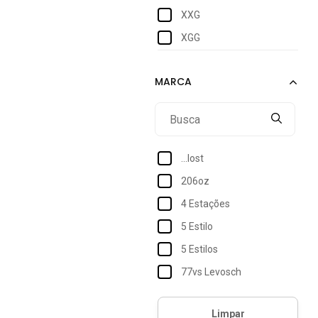
XXG
XGG
...lost
206oz
4 Estações
5 Estilo
5 Estilos
77vs Levosch
Acostamento
Acostamento Essentials