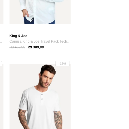
King & Joe
& Joe Boxer Lisa Black L...
Camisa King & Joe Travel Pack Tech Poliflex Branca
R$ 467,99
R$ 389,99
-17%