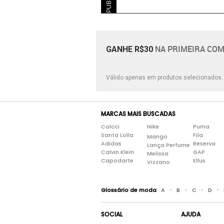
NA PRIMEIRA COM
GANHE R$30
Válido apenas em produtos selecionados
MARCAS MAIS BUSCADAS
Colcci
Nike
Puma
Santa Lolla
Fila
Mango
Adidas
Reserva
Lança Perfume
Calvin Klein
GAP
Melissa
Capodarte
Ellus
Vizzano
•
•
•
•
Glossário de moda
A
B
C
D
SOCIAL
AJUDA