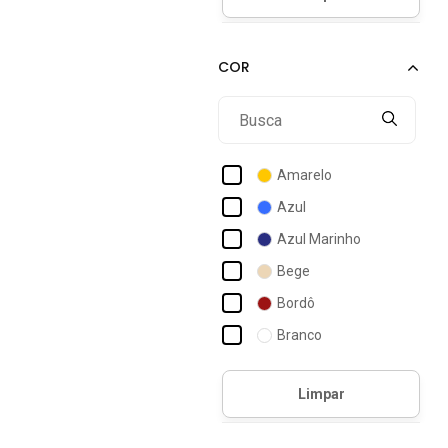
Acostamento Masculino
Act Feminino
Actvitta
Ad Life Style
Addan
Amarelo
Adidas
Azul
Adidas Originals
Azul Marinho
Adidas Performance
Bege
Adidas Skateboarding
Bordô
Adidas Sportswear
Branco
Adidas Underwear
Caramelo
Adomes
Cinza
Coral