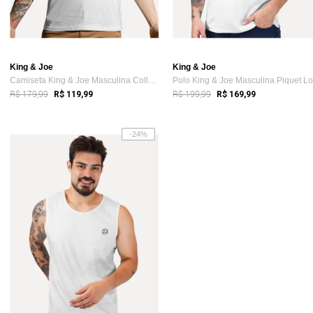
King & Joe
King & Joe
Camiseta King & Joe Masculina Collab The...
R$ 179,99
R$ 199,99
R$ 119,99
R$ 169,99
-24%