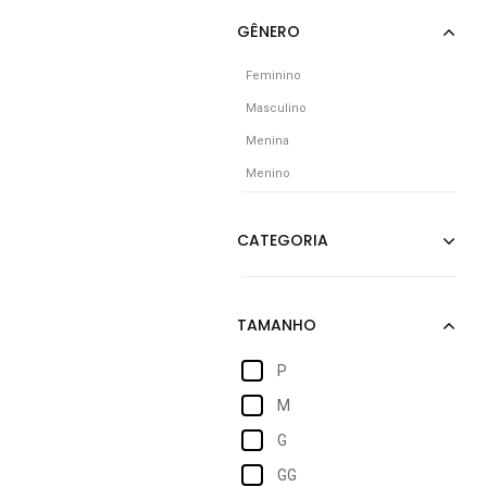
Feminino
Masculino
Menina
Menino
P
M
G
GG