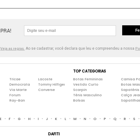
PRA!
Fe
.
Ao se cadastrar, você declara que leu e compreendeu a nossa
Veja as regras.
Po
TOP CATEGORIAS
Tricae
Lacoste
Botas Femininas
Camisa Po
Democrata
Tommy Hilfiger
Vestido Curto
Botas Mas
Via Marte
Converse
Scarpin
Sapatênis
Forum
Tênis Masculino
Calça Jea
Ray-Ban
Bolsas
Sapatilha
•
•
•
•
•
•
•
•
•
•
•
•
•
•
E
F
G
H
I
J
K
L
M
N
O
P
Q
R
S
DAFITI