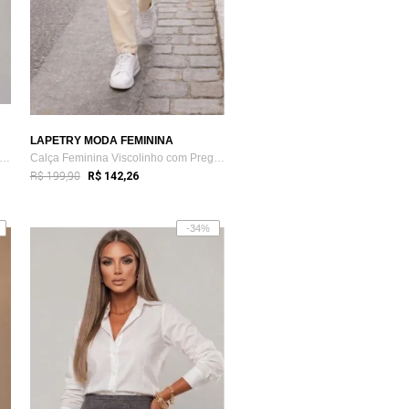
LAPETRY MODA FEMININA
njunto Cropped e Bermuda Alfaiataria L...
Calça Feminina Viscolinho com Pregas e B...
R$ 199,90
R$ 142,26
-34%