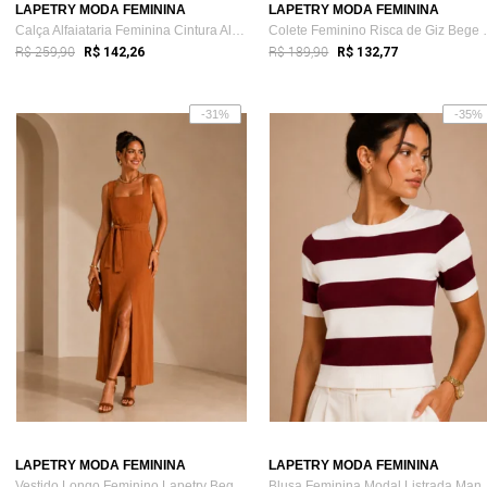
LAPETRY MODA FEMININA
LAPETRY MODA FEMININA
Calça Alfaiataria Feminina Cintura Alta ...
Colete Femini
R$ 259,90
R$ 189,90
R$ 142,26
R$ 132,77
-31%
-35%
LAPETRY MODA FEMININA
LAPETRY MODA FEMININA
Vestido Longo Feminino Lapetry Bege com ...
Blusa Feminina M