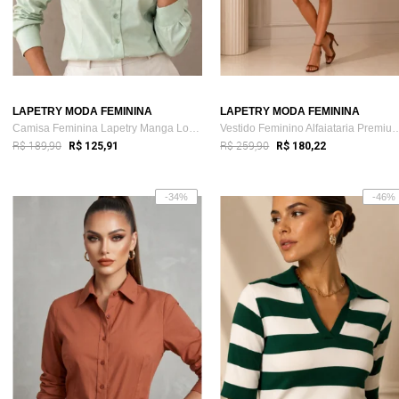
LAPETRY MODA FEMININA
LAPETRY MODA FEMININA
Camisa Feminina Lapetry Manga Longa Cas...
Vestido Feminino Alfaiatari
R$ 189,90
R$ 259,90
R$ 125,91
R$ 180,22
-34%
-46%