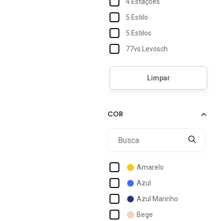
4 Estações
5 Estilo
5 Estilos
77vs Levosch
Accona
Acostamento
Acostamento Essentials
Acostamento Masculino
Act Feminino
Activitta
Actvitta
Amarelo
Ad Life Style
Azul
Adidas
Azul Marinho
Adidas Originals
Bege