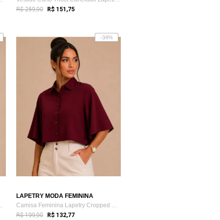
R$ 259,90
R$ 151,75
-34%
LAPETRY MODA FEMININA
odal Listrada Manga Curt...
Camisa Feminina Lapetry Cropped Manga Sino Vinho
R$ 199,90
R$ 132,77