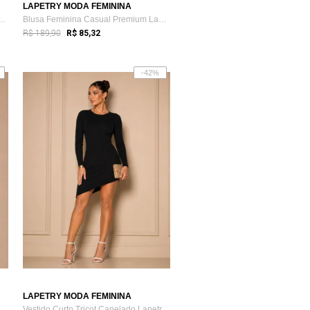
LAPETRY MODA FEMININA
no Risca de Giz Bege Lapetr...
Blusa Feminina Casual Premium Lapetry El...
R$ 189,90
R$ 85,32
-42%
LAPETRY MODA FEMININA
odal Listrada Manga Curt...
Vestido Curto Tricot Canelado Lapetry P...