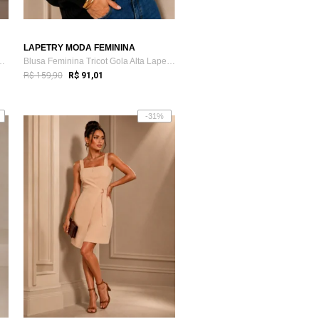
LAPETRY MODA FEMININA
asual Premium Lapetry El...
Blusa Feminina Tricot Gola Alta Lapetry ...
R$ 159,90
R$ 91,01
-31%