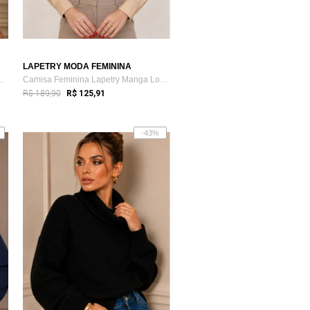
LAPETRY MODA FEMININA
da Premium Lapetry V...
Camisa Feminina Lapetry Manga Longa Cas...
R$ 189,90
R$ 125,91
-43%