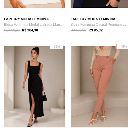
LAPETRY MODA FEMININA
LAPETRY MODA FEMININA
Blusa Feminina Modal Listrada Manga Curt...
Blusa Feminina C
R$ 159,90
R$ 189,90
R$ 104,30
R$ 85,32
-31%
-45%