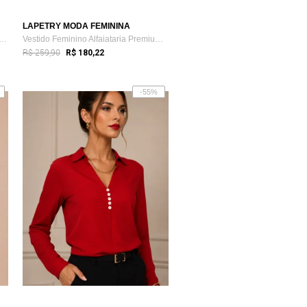
LAPETRY MODA FEMININA
 Alfaiataria Feminina Cintura Alta ...
Vestido Feminino Alfaiataria Premium Lap...
R$ 259,90
R$ 180,22
-55%