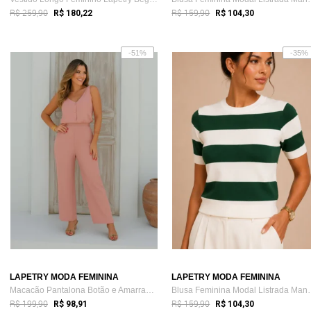
R$ 259,90
R$ 159,90
R$ 180,22
R$ 104,30
-51%
-35%
LAPETRY MODA FEMININA
LAPETRY MODA FEMININA
Macacão Pantalona Botão e Amarração Lape...
Blusa Feminina M
R$ 199,90
R$ 159,90
R$ 98,91
R$ 104,30