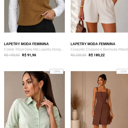
LAPETRY MODA FEMININA
LAPETRY MODA FEMININA
Colete Tricot Gola Alta Lapetry Alongad...
Co
R$ 159,90
R$ 209,90
R$ 91,96
R$ 180,22
-34%
-31%