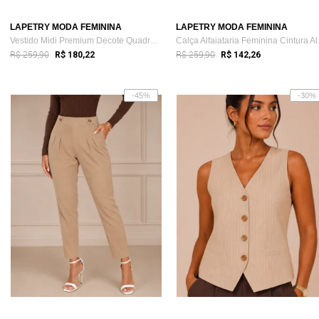
LAPETRY MODA FEMININA
LAPETRY MODA FEMININA
Vestido Midi Premium Decote Quadrado com...
Calça
R$ 259,90
R$ 259,90
R$ 180,22
R$ 142,26
-45%
-30%