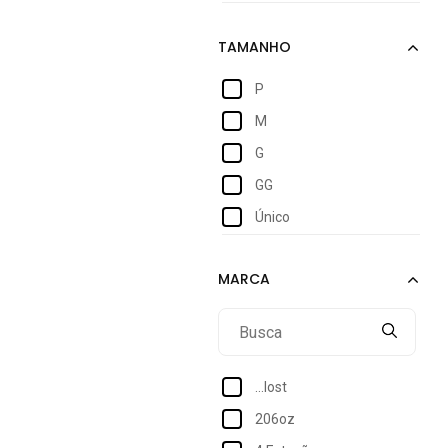
P
M
G
GG
Único
...lost
206oz