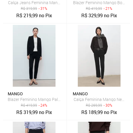
Calça Jeans Feminina Mango Wide Leg Elise Preta
Blazer Feminino Mango Boreal P
R$
319,99
- 31%
R$
419,99
- 21%
R$
219,99
no Pix
R$
329,99
no Pix
MANGO
MANGO
Blazer Feminino Mango Paloma Preto
Calça Feminina Mango Newcola
R$
419,99
- 24%
R$
269,99
- 30%
R$
319,99
no Pix
R$
189,99
no Pix