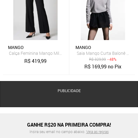
MANGO
MANGO
Calça Feminina Mango Milano Preta
Saia Mango Curta Balonê Preta
R$
329,99
- 48%
R$
419,99
R$
169,99
no Pix
PUBLICIDADE
GANHE R$20 NA PRIMEIRA COMPRA!
Insira seu email no campo abaixo.
Veja as regras