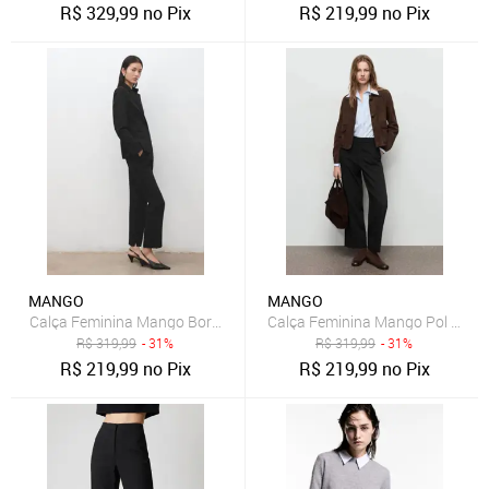
R$
329,99
no Pix
R$
219,99
no Pix
MANGO
MANGO
Calça Feminina Mango Boreal Preta
Calça Feminina Mango Pol Reta 
R$
319,99
- 31%
R$
319,99
- 31%
R$
219,99
no Pix
R$
219,99
no Pix