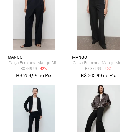
MANGO
MANGO
Calça Feminina Mango Alfaiataria Reta Preta
Calça Feminina Mango Modelag
R$
449,99
- 42%
R$
379,99
- 20%
R$
259,99
no Pix
R$
303,99
no Pix