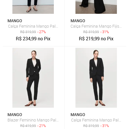
MANGO
MANGO
Calça Feminina Mango Paloma Preta
Calça Feminina Mango Fijis Pret
R$
319,99
- 27%
R$
319,99
- 31%
R$
234,99
no Pix
R$
219,99
no Pix
MANGO
MANGO
Blazer Feminino Mango Paloma Preto
Calça Feminina Mango Paloma 
R$
419,99
- 21%
R$
319,99
- 31%