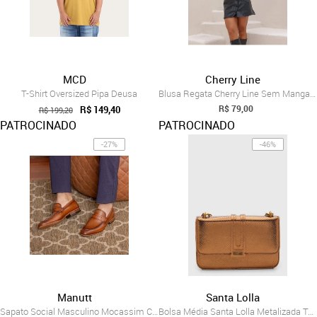
MCD
Cherry Line
T-Shirt Oversized Pipa Deusa
Blusa Regata Cherry Line Sem Mangas Gola...
R$ 79,00
R$ 149,40
R$ 199,20
PATROCINADO
PATROCINADO
-27%
-46%
Manutt
Santa Lolla
Sapato Social Masculino Mocassim Clássic...
Bolsa Média Santa Lolla Metalizada Textu...