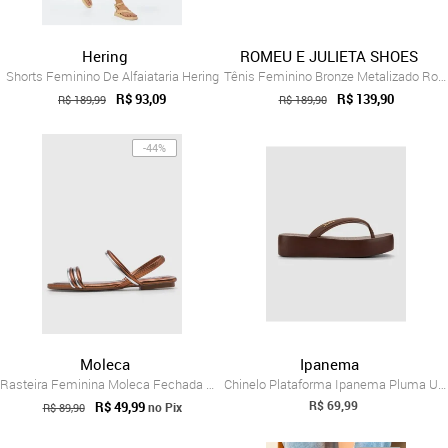
Hering
ROMEU E JULIETA SHOES
Shorts Feminino De Alfaiataria Hering
Tênis Feminino Bronze Metalizado Romeu e...
R$ 93,09
R$ 139,90
R$ 189,99
R$ 189,90
-44%
Moleca
Ipanema
Rasteira Feminina Moleca Fechada Metalizada Bronze
Chinelo Plataforma Ipanema Pluma UP Bronze
R$ 69,99
R$ 49,99
no Pix
R$ 89,90