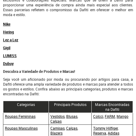
proporcionar uma experiência de compra ainda mais especial aos clientes.
Essas parcerias refletem o compromisso da Dafiti em oferecer o melhor em
moda e estilo.
Nike
Hering
Lez a Lez
Gigil
LUMISS
Dubuy
Descubra a Variedade de Produtos e Marcas!
Seja você um aficionado por moda ou procurando por artigos para casa, a
Dafiti oferece uma ampla variedade de produtos e marcas para atender a todos
os gostos e estilos. Confira abaixo as principais categorias, produtos e marcas
encontradas na Dafiti:
Categorias
Principais Produtos
Marcas Encontradas
na Dafiti
Roupas Femininas
Vestidos
,
Blusas
,
Colcci
,
FARM
,
Mango
Calças
Roupas Masculinas
Camisas
,
Calças
,
Tommy Hilfiger
,
Blazers
Reserva
,
Adidas