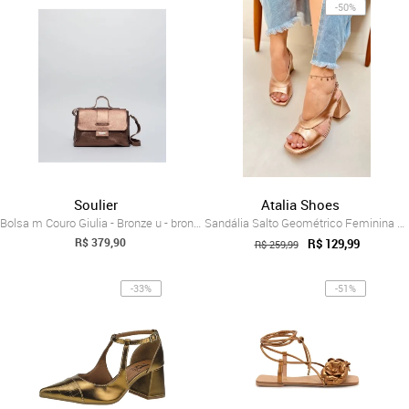
-50%
Soulier
Atalia Shoes
Bolsa m Couro Giulia - Bronze u - bronze
Sandália Salto Geométrico Feminina Atali...
R$ 379,90
R$ 129,99
R$ 259,99
-33%
-51%