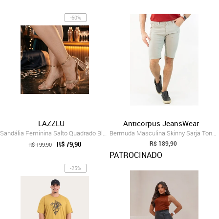
-60%
LAZZLU
Anticorpus JeansWear
Sandália Feminina Salto Quadrado Bloco G...
Bermuda Masculina Skinny Sarja Tons Neut...
R$ 189,90
R$ 79,90
R$ 199,90
PATROCINADO
-25%