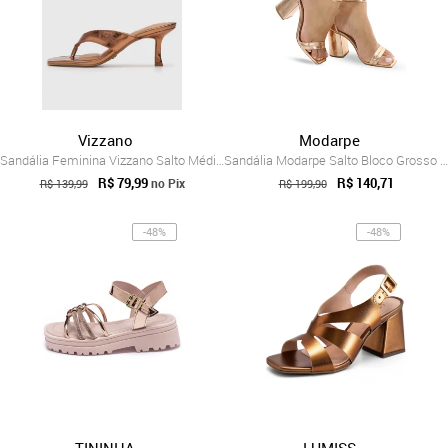
Vizzano
Modarpe
Sandália Feminina Vizzano Salto Médio Ge...
Sandália Modarpe Salto Bloco Grosso Conf...
R$ 79,99
R$ 140,71
no Pix
R$ 139,99
R$ 199,90
-48%
-48%
TININHA
LUMISS