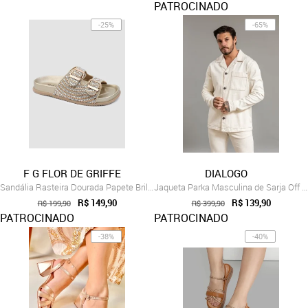
PATROCINADO
-25%
-65%
F G FLOR DE GRIFFE
DIALOGO
Sandália Rasteira Dourada Papete Brilho ...
Jaqueta Parka Masculina de Sarja Off Whi...
R$ 149,90
R$ 139,90
R$ 199,90
R$ 399,90
PATROCINADO
PATROCINADO
-38%
-40%