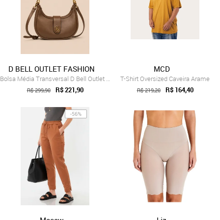
D BELL OUTLET FASHION
MCD
Bolsa Média Transversal D Bell Outlet Fa...
T-Shirt Oversized Caveira Arame
R$ 221,90
R$ 164,40
R$ 299,90
R$ 219,20
-56%
Macaw
Liz