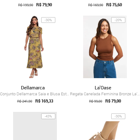
R$ 79,90
R$ 75,60
R$ 199,90
R$ 169,90
-30%
-20%
Dellamarca
La'Oase
Conjunto Dellamarca Saia e Blusa Estampa...
Regata Canelada Feminina Bronze La'Oase ...
R$ 169,33
R$ 79,00
R$ 241,90
R$ 99,00
-43%
-30%