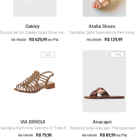
Oakley
Atalia Shoes
Óculos de Sol Oakley Sylas Olive Ink W e...
Sandália Salto Geométrico Feminina Atali...
R$ 629,99
R$ 129,99
no Pix
R$ 750,00
R$ 259,99
-60%
-18%
VIA BIRIGUI
Anacapri
Sandália Feminina Saltinho C/ Tiras Fina...
Rasteira Slide Anacapri Transpassada Bronze
R$ 79,90
R$ 89,99
no Pix
R$ 199,90
R$ 109,99