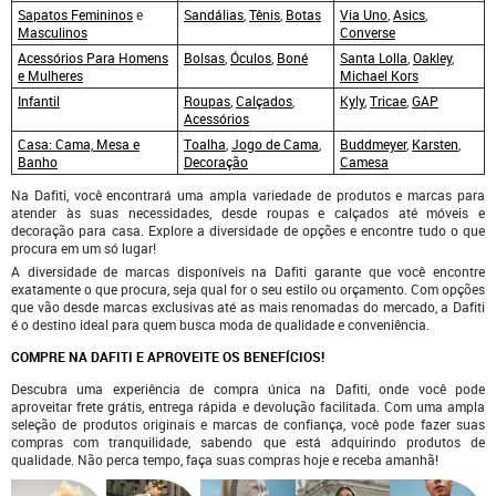
Sapatos Femininos
e
Sandálias
,
Tênis
,
Botas
Via Uno
,
Asics
,
Masculinos
Converse
Acessórios Para Homens
Bolsas
,
Óculos
,
Boné
Santa Lolla
,
Oakley
,
e
Mulheres
Michael Kors
Infantil
Roupas
,
Calçados
,
Kyly
,
Tricae
,
GAP
Acessórios
Casa: Cama, Mesa e
Toalha
,
Jogo de Cama
,
Buddmeyer
,
Karsten
,
Banho
Decoração
Camesa
Na Dafiti, você encontrará uma ampla variedade de produtos e marcas para
atender às suas necessidades, desde roupas e calçados até móveis e
decoração para casa. Explore a diversidade de opções e encontre tudo o que
procura em um só lugar!
A diversidade de marcas disponíveis na Dafiti garante que você encontre
exatamente o que procura, seja qual for o seu estilo ou orçamento. Com opções
que vão desde marcas exclusivas até as mais renomadas do mercado, a Dafiti
é o destino ideal para quem busca moda de qualidade e conveniência.
COMPRE NA DAFITI E APROVEITE OS BENEFÍCIOS!
Descubra uma experiência de compra única na Dafiti, onde você pode
aproveitar frete grátis, entrega rápida e devolução facilitada. Com uma ampla
seleção de produtos originais e marcas de confiança, você pode fazer suas
compras com tranquilidade, sabendo que está adquirindo produtos de
qualidade. Não perca tempo, faça suas compras hoje e receba amanhã!