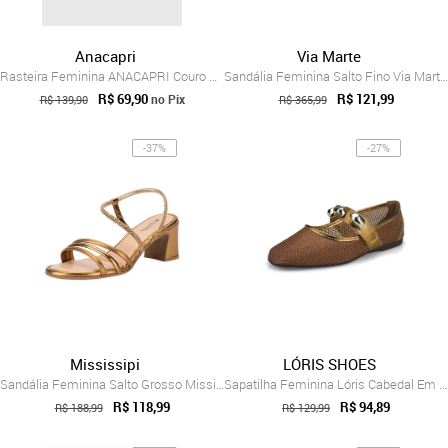
Anacapri
Via Marte
Rasteira Feminina ANACAPRI Couro Tiras C...
Sandália Feminina Salto Fino Via Marte 2...
R$ 69,90
R$ 121,99
no Pix
R$ 139,90
R$ 365,99
-37%
-27%
Mississipi
LÓRIS SHOES
Sandália Feminina Salto Grosso Mississip...
Sapatilha Feminina Lóris Cabedal Em Tela...
R$ 118,99
R$ 94,89
R$ 188,99
R$ 129,99