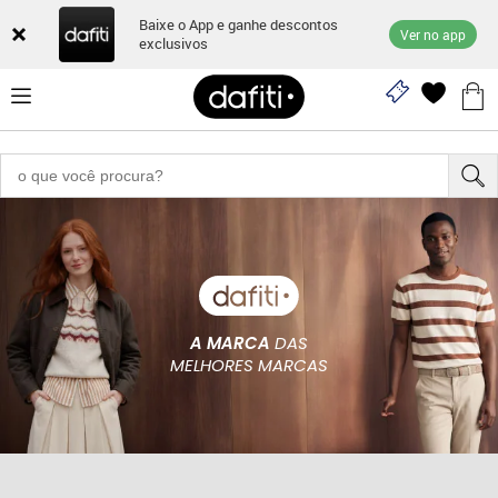
Baixe o App e ganhe descontos
Ver no app
exclusivos
A MARCA
DAS
MELHORES MARCAS