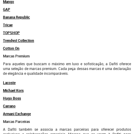
Mango
GAP
Banana Republic
Tricae
TOPSHOP
Trendyol Collection
Cotton On
Marcas Premium
Para aqueles que buscam o máximo em luxo e sofisticação, a Dafiti oferece
uma seleção de marcas premium. Cada peça dessas marcas é uma declaração
de elegância e qualidade incomparáveis.
Lacoste
Michael Kors
Hugo Boss
Carrano
Armani Exchange
Marcas Parceiras
A Dafiti também se associa a marcas parceiras para oferecer produtos
exclusivos e colaborações especiais. Marcas que se unem à Dafiti para