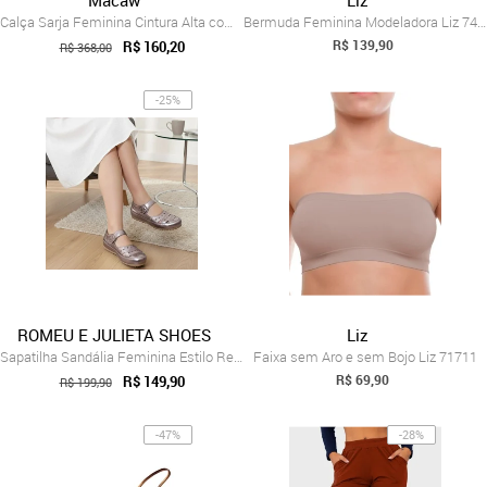
Calça Sarja Feminina Cintura Alta com El...
Bermuda Feminina Modeladora Liz 74384
R$ 139,90
R$ 160,20
R$ 368,00
-25%
ROMEU E JULIETA SHOES
Liz
Sapatilha Sandália Feminina Estilo Retrô...
Faixa sem Aro e sem Bojo Liz 71711
R$ 69,90
R$ 149,90
R$ 199,90
-47%
-28%