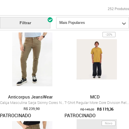
252
Produtos
Mais Populares
Filtrar
-20%
Anticorpus JeansWear
MCD
Calça Masculina Sarja Skinny Cores Neutr...
T-Shirt Regular More Core Division Relev
R$ 239,90
R$ 119,36
R$ 149,20
PATROCINADO
PATROCINADO
Novo