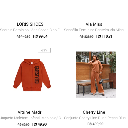
LÓRIS SHOES
Via Miss
Scarpin Feminino Lóris Shoes Bico Fino c...
Sandália Feminina Rasteira Via Miss Amar...
R$ 99,64
R$ 110,31
R$ 149,80
R$ 226,90
-29%
Vitrine Madri
Cherry Line
Jaqueta Moletom Infantil Menino c/ Capuz...
Conjunto Cherry Line Duas Peças Blusa As...
R$ 499,90
R$ 49,90
R$ 69,90