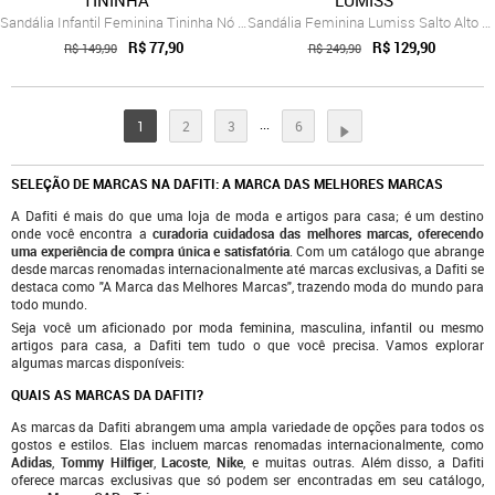
Sandália Infantil Feminina Tininha Nó co...
Sandália Feminina Lumiss Salto Alto Bloc...
R$ 77,90
R$ 129,90
R$ 149,90
R$ 249,90
...
1
2
3
6
SELEÇÃO DE MARCAS NA DAFITI: A MARCA DAS MELHORES MARCAS
A Dafiti é mais do que uma loja de moda e artigos para casa; é um destino
onde você encontra a
curadoria cuidadosa das melhores marcas, oferecendo
uma experiência de compra única e satisfatória
. Com um catálogo que abrange
desde marcas renomadas internacionalmente até marcas exclusivas, a Dafiti se
destaca como "A Marca das Melhores Marcas", trazendo moda do mundo para
todo mundo.
Seja você um aficionado por moda feminina, masculina, infantil ou mesmo
artigos para casa, a Dafiti tem tudo o que você precisa. Vamos explorar
algumas marcas disponíveis:
QUAIS AS MARCAS DA DAFITI?
As marcas da Dafiti abrangem uma ampla variedade de opções para todos os
gostos e estilos. Elas incluem marcas renomadas internacionalmente, como
Adidas
,
Tommy Hilfiger
,
Lacoste
,
Nike
, e muitas outras. Além disso, a Dafiti
oferece marcas exclusivas que só podem ser encontradas em seu catálogo,