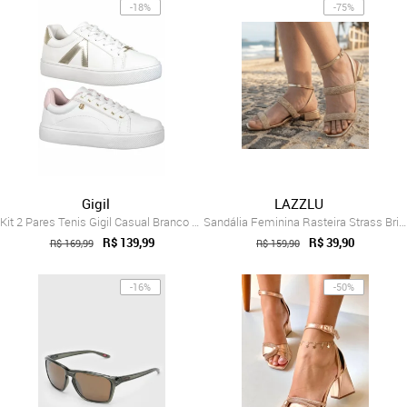
-18%
-75%
Gigil
LAZZLU
Kit 2 Pares Tenis Gigil Casual Branco Rose/Dourado
Sandália Feminina Rasteira Strass Brilho...
R$ 139,99
R$ 39,90
R$ 169,99
R$ 159,90
-16%
-50%