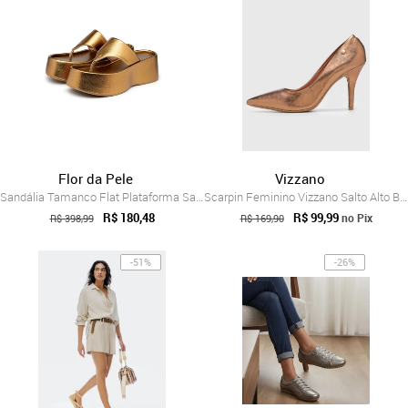
Flor da Pele
Vizzano
Sandália Tamanco Flat Plataforma Salto A...
Scarpin Feminino Vizzano Salto Alto Bronze
R$ 180,48
R$ 99,99
no Pix
R$ 398,99
R$ 169,90
-51%
-26%