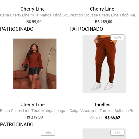
Cherry Line
Cherry Line
Capa Cherry Line Nula Manga Tricô Solto ...
Vestido Mousse Cherry Line Tricô Manga L...
R$ 99,00
R$ 289,00
PATROCINADO
PATROCINADO
-29%
Cherry Line
Tarelles
Blusa Cherry Line Tricô Manga Longa Gola...
Calça Viscolycra Tarelles Soltinha Bolso...
R$ 219,00
R$ 65,52
R$ 91,90
PATROCINADO
-55%
-41%