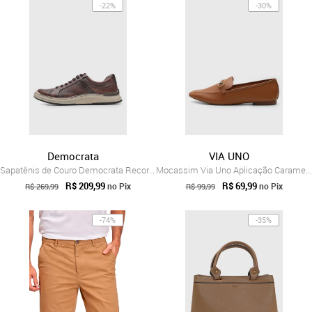
-22%
-30%
Democrata
VIA UNO
Sapatênis de Couro Democrata Recortes Caramelo
Mocassim Via Uno Aplicação Caramelo
R$ 209,99
R$ 69,99
no Pix
no Pix
R$ 269,99
R$ 99,99
-74%
-35%