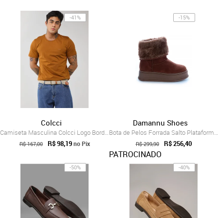
-41%
-15%
Colcci
Damannu Shoes
Camiseta Masculina Colcci Logo Bordado Mostarda
Bota de Pelos Forrada Salto Plataforma C...
R$ 98,19
R$ 256,40
no Pix
R$ 167,00
R$ 299,90
PATROCINADO
-50%
-40%