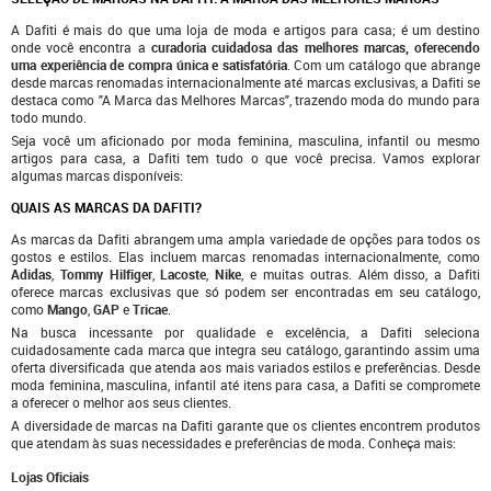
A Dafiti é mais do que uma loja de moda e artigos para casa; é um destino
onde você encontra a
curadoria cuidadosa das melhores marcas, oferecendo
uma experiência de compra única e satisfatória
. Com um catálogo que abrange
desde marcas renomadas internacionalmente até marcas exclusivas, a Dafiti se
destaca como "A Marca das Melhores Marcas", trazendo moda do mundo para
todo mundo.
Seja você um aficionado por moda feminina, masculina, infantil ou mesmo
artigos para casa, a Dafiti tem tudo o que você precisa. Vamos explorar
algumas marcas disponíveis:
QUAIS AS MARCAS DA DAFITI?
As marcas da Dafiti abrangem uma ampla variedade de opções para todos os
gostos e estilos. Elas incluem marcas renomadas internacionalmente, como
Adidas
,
Tommy Hilfiger
,
Lacoste
,
Nike
, e muitas outras. Além disso, a Dafiti
oferece marcas exclusivas que só podem ser encontradas em seu catálogo,
como
Mango
,
GAP
e
Tricae
.
Na busca incessante por qualidade e excelência, a Dafiti seleciona
cuidadosamente cada marca que integra seu catálogo, garantindo assim uma
oferta diversificada que atenda aos mais variados estilos e preferências. Desde
moda feminina, masculina, infantil até itens para casa, a Dafiti se compromete
a oferecer o melhor aos seus clientes.
A diversidade de marcas na Dafiti garante que os clientes encontrem produtos
que atendam às suas necessidades e preferências de moda. Conheça mais:
Lojas Oficiais