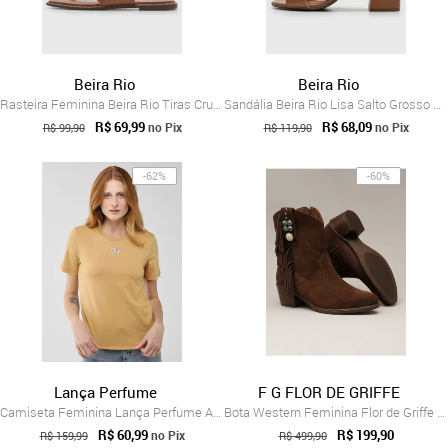
Beira Rio
Beira Rio
Rasteira Feminina Beira Rio Tiras Cruzad...
Sandália Beira Rio Lisa Salto Grosso Caramelo
R$ 69,99
R$ 68,09
no Pix
no Pix
R$ 99,90
R$ 119,90
-62%
-60%
Lança Perfume
F G FLOR DE GRIFFE
Camiseta Feminina Lança Perfume Aplicaçã...
Bota Western Feminina Flor de Griffe Em ...
R$ 60,99
R$ 199,90
no Pix
R$ 159,99
R$ 499,90