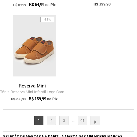
R$ 399,90
R$ 64,99
no Pix
R$ 89,99
-33%
Reserva Mini
Tênis Reserva Mini Infantil Logo Caramelo
R$ 159,99
no Pix
R$ 239,99
...
1
2
3
91
SELEÇÃO DE MARCAS NA DAFITI: A MARCA DAS MELHORES MARCAS