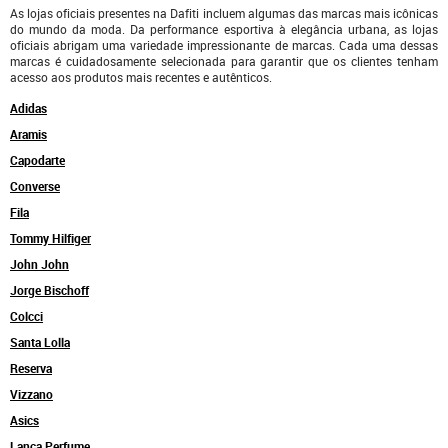
As lojas oficiais presentes na Dafiti incluem algumas das marcas mais icônicas
do mundo da moda. Da performance esportiva à elegância urbana, as lojas
oficiais abrigam uma variedade impressionante de marcas. Cada uma dessas
marcas é cuidadosamente selecionada para garantir que os clientes tenham
acesso aos produtos mais recentes e autênticos.
Adidas
Aramis
Capodarte
Converse
Fila
Tommy Hilfiger
John John
Jorge Bischoff
Colcci
Santa Lolla
Reserva
Vizzano
Asics
Lança Perfume