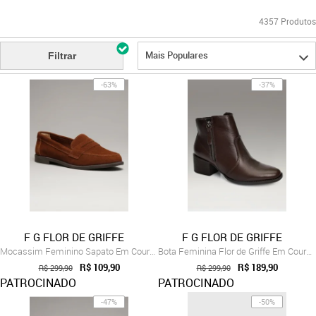
4357
Produtos
Mais Populares
Filtrar
-63%
-37%
F G FLOR DE GRIFFE
F G FLOR DE GRIFFE
Mocassim Feminino Sapato Em Couro Legíti...
Bota Feminina Flor de Griffe Em Couro Le...
R$ 109,90
R$ 189,90
R$ 299,90
R$ 299,90
PATROCINADO
PATROCINADO
-47%
-50%