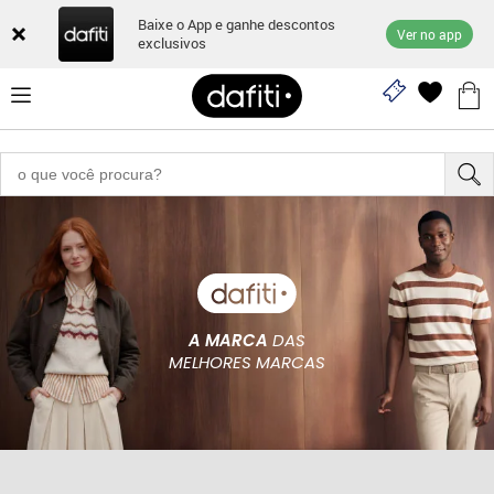
Baixe o App e ganhe descontos
Ver no app
exclusivos
A MARCA
DAS
MELHORES MARCAS