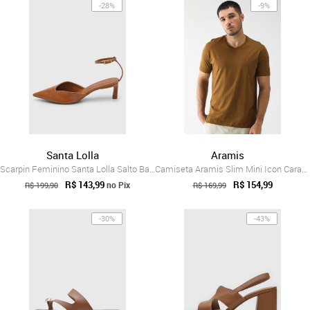
-28%
-9%
Santa Lolla
Aramis
Scarpin Feminino Santa Lolla Salto Baixo...
Camiseta Aramis Slim Mini Icon Caramelo
R$ 143,99
R$ 154,99
no Pix
R$ 199,90
R$ 169,99
-30%
-43%