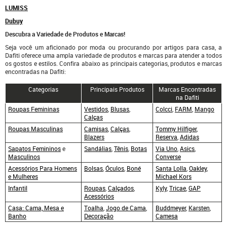
LUMISS
Dubuy
Descubra a Variedade de Produtos e Marcas!
Seja você um aficionado por moda ou procurando por artigos para casa, a
Dafiti oferece uma ampla variedade de produtos e marcas para atender a todos
os gostos e estilos. Confira abaixo as principais categorias, produtos e marcas
encontradas na Dafiti:
Categorias
Principais Produtos
Marcas Encontradas
na Dafiti
Roupas Femininas
Vestidos
,
Blusas
,
Colcci
,
FARM
,
Mango
Calças
Roupas Masculinas
Camisas
,
Calças
,
Tommy Hilfiger
,
Blazers
Reserva
,
Adidas
Sapatos Femininos
e
Sandálias
,
Tênis
,
Botas
Via Uno
,
Asics
,
Masculinos
Converse
Acessórios Para Homens
Bolsas
,
Óculos
,
Boné
Santa Lolla
,
Oakley
,
e
Mulheres
Michael Kors
Infantil
Roupas
,
Calçados
,
Kyly
,
Tricae
,
GAP
Acessórios
Casa: Cama, Mesa e
Toalha
,
Jogo de Cama
,
Buddmeyer
,
Karsten
,
Banho
Decoração
Camesa