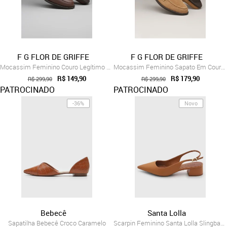
F G FLOR DE GRIFFE
F G FLOR DE GRIFFE
Mocassim Feminino Couro Legítimo Marrom ...
Mocassim Feminino Sapato Em Couro Legíti...
R$ 149,90
R$ 179,90
R$ 299,90
R$ 299,90
PATROCINADO
PATROCINADO
-36%
Novo
Bebecê
Santa Lolla
Sapatilha Bebecê Croco Caramelo
Scarpin Feminino Santa Lolla Slingback S...