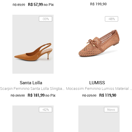
R$ 199,90
R$ 57,99
no Pix
R$ 89,99
-33%
-48%
Santa Lolla
LUMISS
Scarpin Feminino Santa Lolla Slingback C...
Mocassim Feminino Lumiss Material Natura...
R$ 181,99
R$ 119,90
no Pix
R$ 269,90
R$ 229,90
-42%
Novo