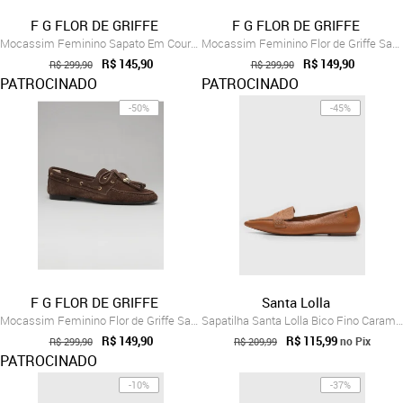
F G FLOR DE GRIFFE
F G FLOR DE GRIFFE
Mocassim Feminino Sapato Em Couro Legíti...
Mocassim Feminino Flor de Griffe Sapato ...
R$ 145,90
R$ 149,90
R$ 299,90
R$ 299,90
PATROCINADO
PATROCINADO
-50%
-45%
F G FLOR DE GRIFFE
Santa Lolla
Mocassim Feminino Flor de Griffe Sapato ...
Sapatilha Santa Lolla Bico Fino Caramelo
R$ 149,90
R$ 115,99
no Pix
R$ 299,90
R$ 209,99
PATROCINADO
-10%
-37%