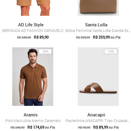
AD Life Style
Santa Lolla
BERMUDA AD FASHION CARAMELO
Bolsa Feminina Santa Lolla Grande Estrut...
R$ 89,90
R$ 259,99
no Pix
R$ 349,90
R$ 399,99
-30%
-10%
Aramis
Anacapri
Polo Masculina Aramis Caramelo
Rasteirinha ANACAPRI Tiras Cruzadas Caramelo
R$ 174,69
R$ 89,99
no Pix
no Pix
R$ 249,90
R$ 99,99