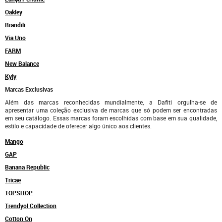
Oakley
Brandili
Via Uno
FARM
New Balance
Kyly
Marcas Exclusivas
Além das marcas reconhecidas mundialmente, a Dafiti orgulha-se de
apresentar uma coleção exclusiva de marcas que só podem ser encontradas
em seu catálogo. Essas marcas foram escolhidas com base em sua qualidade,
estilo e capacidade de oferecer algo único aos clientes.
Mango
GAP
Banana Republic
Tricae
TOPSHOP
Trendyol Collection
Cotton On