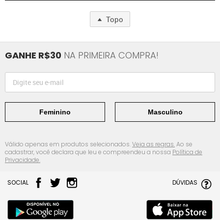
Topo
GANHE R$30
NA PRIMEIRA COMPRA!
Feminino
Masculino
Válido apenas em produtos selecionados.
Veja as regras.
Ao se
cadastrar, você declara que leu e compreendeu a nossa
Política de
Privacidade.
SOCIAL
DÚVIDAS