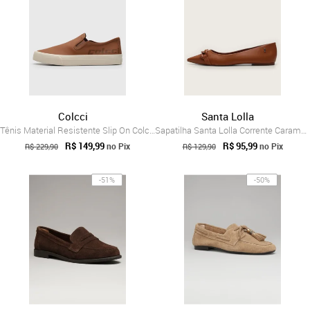
Colcci
Santa Lolla
Tênis Material Resistente Slip On Colcci...
Sapatilha Santa Lolla Corrente Caramelo
R$ 149,99
R$ 95,99
no Pix
no Pix
R$ 229,90
R$ 129,90
-51%
-50%