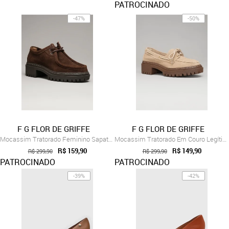
PATROCINADO
-47%
-50%
F G FLOR DE GRIFFE
F G FLOR DE GRIFFE
Mocassim Tratorado Feminino Sapato Em Co...
Mocassim Tratorado Em Couro Legítimo Are...
R$ 159,90
R$ 149,90
R$ 299,90
R$ 299,90
PATROCINADO
PATROCINADO
-39%
-42%