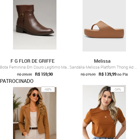
F G FLOR DE GRIFFE
Melissa
Bota Feminina Em Couro Legítimo Marrom F...
Sandália Melissa Platform Thong Ad Caramelo
R$ 159,90
R$ 139,99
no Pix
R$ 299,90
R$ 279,99
PATROCINADO
-68%
-34%