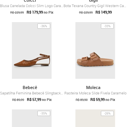
Blusa Canelada Colcci Slim Logo Caramelo
Bota Texana Country Gigil Western Cano M...
R$ 179,99
R$ 149,99
no Pix
R$ 229,99
R$ 229,99
-36%
-33%
Bebecê
Moleca
Sapatilha Feminina Bebecê Slingback Efei...
Rasteira Moleca Slide Fivela Caramelo
R$ 57,99
R$ 59,99
no Pix
no Pix
R$ 89,99
R$ 89,90
-35%
-26%