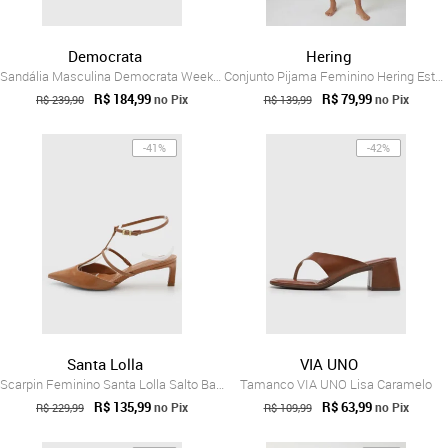
Democrata
Hering
Sandália Masculina Democrata Weekend Cou...
Conjunto Pijama Feminino Hering Estampado Caramelo
R$ 184,99
R$ 79,99
no Pix
no Pix
R$ 239,90
R$ 139,99
-41%
-42%
Santa Lolla
VIA UNO
Scarpin Feminino Santa Lolla Salto Baixo Caramelo
Tamanco VIA UNO Lisa Caramelo
R$ 135,99
R$ 63,99
no Pix
no Pix
R$ 229,99
R$ 109,99