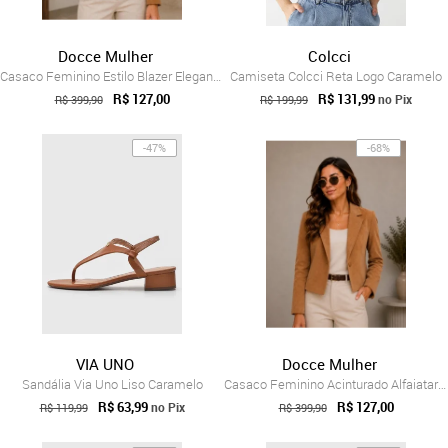
Docce Mulher
Colcci
Casaco Feminino Estilo Blazer Elegante C...
Camiseta Colcci Reta Logo Caramelo
R$ 127,00
R$ 131,99
no Pix
R$ 399,90
R$ 199,99
-47%
-68%
VIA UNO
Docce Mulher
Sandália Via Uno Liso Caramelo
Casaco Feminino Acinturado Alfaiataria C...
R$ 63,99
R$ 127,00
no Pix
R$ 119,99
R$ 399,90