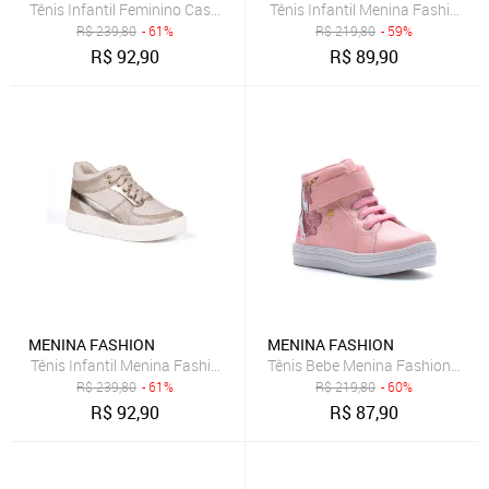
Tênis Infantil Feminino Casual Cano Alto Com Strass Da Moda
Tênis Infantil Menina Fashion Sli
R$
239,80
- 61%
R$
219,80
- 59%
R$
92,90
R$
89,90
MENINA FASHION
MENINA FASHION
Tênis Infantil Menina Fashion Brilho Metalizado Casual Dourado
Tênis Bebe Menina Fashion Unicó
R$
239,80
- 61%
R$
219,80
- 60%
R$
92,90
R$
87,90