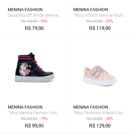
MENINA FASHION
MENINA FASHION
Sapatilha Off White Menina Infantil Biqueira E Laço Fashion
Tênis Infantil Menina Fashion Sl
R$
159,80
- 50%
R$
239,80
- 50%
R$
79,90
R$
119,90
MENINA FASHION
MENINA FASHION
Tênis Menina Fashion Unicórnio Casual Infantil Botinha Preto
Tênis Feminino Infantil Casual C
R$
399,80
- 75%
R$
259,80
- 50%
R$
99,95
R$
129,90