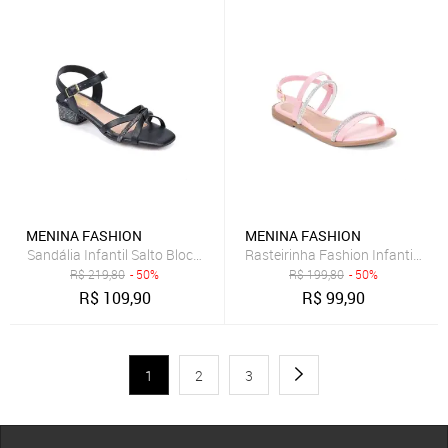
MENINA FASHION
MENINA FASHION
Sandália Infantil Salto Bloco De Strass Tira Laço Preta
Rasteirinha Fashion Infantil Tir
R$
219,80
- 50%
R$
199,80
- 50%
R$
109,90
R$
99,90
1
2
3