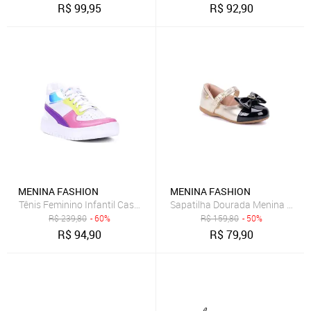
R$
99,95
R$
92,90
MENINA FASHION
MENINA FASHION
Tênis Feminino Infantil Casual Cano Médio Refletivo Recortes
Sapatilha Dourada Menina Infant
R$
239,80
- 60%
R$
159,80
- 50%
R$
94,90
R$
79,90