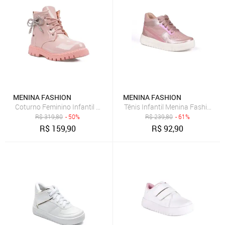
MENINA FASHION
MENINA FASHION
Coturno Feminino Infantil Verniz Tratorado Laço Strass Moda
Tênis Infantil Menina Fashion B
R$
319,80
- 50%
R$
239,80
- 61%
R$
159,90
R$
92,90