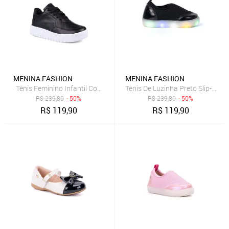
MENINA FASHION
MENINA FASHION
Tênis Feminino Infantil Com Recortes Casual Cano Baixo Moda
Tênis De Luzinha Preto Slip-On C
R$
239,80
- 50%
R$
239,80
- 50%
R$
119,90
R$
119,90