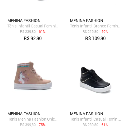
MENINA FASHION
MENINA FASHION
Tênis Infantil Casual Feminino De Cano Médio Refletivo Moda
Tênis Infantil Branco Feminino 
R$
239,80
- 61%
R$
219,80
- 50%
R$
92,90
R$
109,90
MENINA FASHION
MENINA FASHION
Tênis Menina Fashion Unicórnio Casual Infantil Botinha Rosa
Tênis Infantil Casual Feminino 
R$
399,80
- 75%
R$
239,80
- 61%