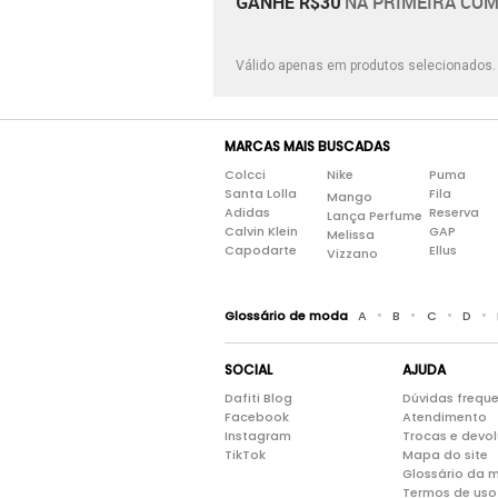
NA PRIMEIRA COM
GANHE R$30
Válido apenas em produtos selecionados
MARCAS MAIS BUSCADAS
Colcci
Nike
Puma
Santa Lolla
Fila
Mango
Adidas
Reserva
Lança Perfume
Calvin Klein
GAP
Melissa
Capodarte
Ellus
Vizzano
•
•
•
•
Glossário de moda
A
B
C
D
SOCIAL
AJUDA
Dafiti Blog
Dúvidas frequ
Facebook
Atendimento
Instagram
Trocas e devo
TikTok
Mapa do site
Glossário da 
Termos de uso