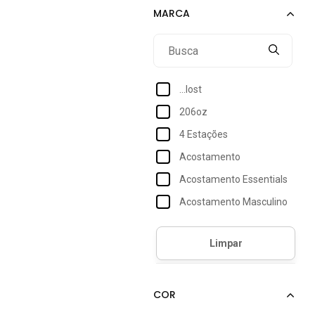
...lost
206oz
4 Estações
Acostamento
Acostamento Essentials
Acostamento Masculino
Act Feminino
Adidas
Adidas Originals
Adidas Performance
Adidas Sportswear