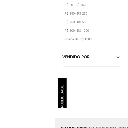
Jeans
R$ 50 - R$ 150
Laranja
R$ 150 - R$ 250
Listra
R$ 250 - R$ 500
R$ 500 - R$ 1000
Listrado
acima de R$ 1000
Marrom
Off-white
Pink
Poás
PUBLICIDADE