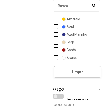
Adriben
Aeropostale
Amarelo
Agua Doce
Azul
Aishty
Azul Marinho
Aleatory
Bege
Alleppo Jeans
Bordô
Alphabeto
Branco
Altenburg
Bronze
Alto Giro
Caramelo
Cinza
Cobre
Cáqui
Estampado
abaixo de R$ 50