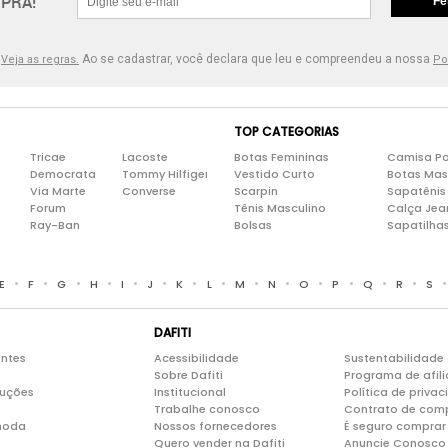
PRA!
Fe
.
Ao se cadastrar, você declara que leu e compreendeu a nossa
Veja as regras.
Po
TOP CATEGORIAS
Tricae
Lacoste
Botas Femininas
Camisa Po
Democrata
Tommy Hilfiger
Vestido Curto
Botas Mas
Via Marte
Converse
Scarpin
Sapatênis
Forum
Tênis Masculino
Calça Jea
Ray-Ban
Bolsas
Sapatilha
•
•
•
•
•
•
•
•
•
•
•
•
•
•
E
F
G
H
I
J
K
L
M
N
O
P
Q
R
S
DAFITI
entes
Acessibilidade
Sustentabilidade
Sobre Dafiti
Programa de afil
luções
Institucional
Política de priva
Trabalhe conosco
Contrato de com
moda
Nossos fornecedores
É seguro comprar 
Quero vender na Dafiti
Anuncie Conosco