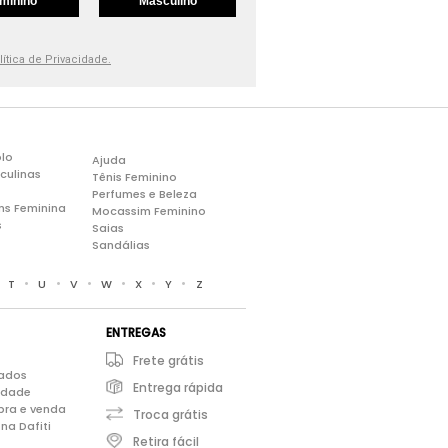
minino
Masculino
lítica de Privacidade.
lo
Ajuda
culinas
Tênis Feminino
Perfumes e Beleza
ns Feminina
Mocassim Feminino
s
Saias
Sandálias
•
•
•
•
•
•
•
T
U
V
W
X
Y
Z
ENTREGAS
Frete grátis
iados
Entrega rápida
cidade
pra e venda
Troca grátis
na Dafiti
Retira fácil