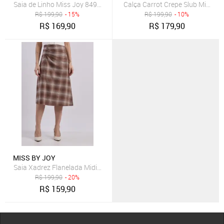
Saia de Linho Miss Joy 8492 Evasê Recortes Terracota
Calça Carrot Crepe Slub Miss J
R$
199,90
- 15%
R$
199,90
- 10%
R$
169,90
R$
179,90
MISS BY JOY
Saia Xadrez Flanelada Midi Marrom Miss Joy 8566 Feminino
R$
199,90
- 20%
R$
159,90