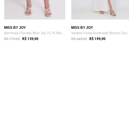
MISS BY JOY
MISS BY JOY
Bermuda Forrada Miss Joy 7179 Alfaiatari...
Vestido Festa Acetin
R$ 179,90
R$ 249,90
R$ 139,90
R$ 199,90