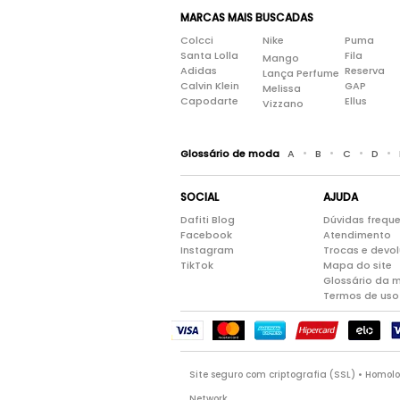
MARCAS MAIS BUSCADAS
Colcci
Nike
Puma
Santa Lolla
Fila
Mango
Adidas
Reserva
Lança Perfume
Calvin Klein
GAP
Melissa
Capodarte
Ellus
Vizzano
•
•
•
•
Glossário de moda
A
B
C
D
SOCIAL
AJUDA
Dafiti Blog
Dúvidas frequ
Facebook
Atendimento
Instagram
Trocas e devo
TikTok
Mapa do site
Glossário da 
Termos de uso
Site seguro com criptografia (SSL) • Homo
Network