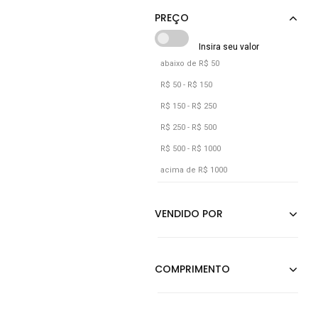
Cobre
Cáqui
Estampado
abaixo de R$ 50
Jeans
R$ 50 - R$ 150
Laranja
R$ 150 - R$ 250
Listra
R$ 250 - R$ 500
R$ 500 - R$ 1000
Listrado
acima de R$ 1000
Marrom
Off-white
Pink
Poás