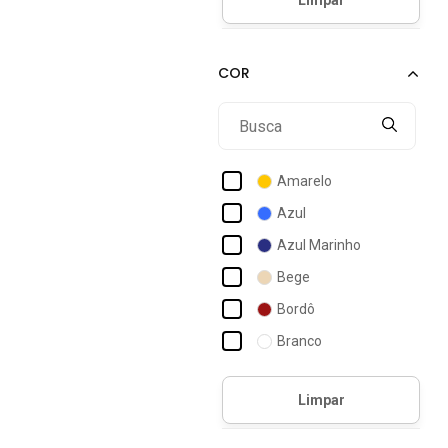
Adidas Sportswear
Aeropostale
Alakazoo
Aleatory
Aliarthe
Alkary
Amarelo
Alphabeto
Azul
Alto Conceito
Azul Marinho
Alto Giro
Bege
Amaro
Bordô
Amazonia Vital
Branco
Amil
Bronze
Amo Calçados
Caramelo
Cinza