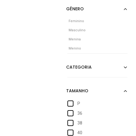
Feminino
Masculino
Menina
Menino
P
36
38
40