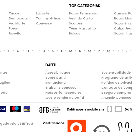
TOP CATEGORIAS
Tricae
Lacoste
Botas Femininas
Camisa Po
Democrata
Tommy Hilfiger
Vestido Curto
Botas Mas
Via Marte
Converse
Scarpin
Sapatênis
Forum
Tênis Masculino
Calça Jea
Ray-Ban
Bolsas
Sapatilha
•
•
•
•
•
•
•
•
•
•
•
•
•
•
E
F
G
H
I
J
K
L
M
N
O
P
Q
R
S
DAFITI
entes
Acessibilidade
Sustentabilidade
Sobre Dafiti
Programa de afil
luções
Institucional
Política de priva
Trabalhe conosco
Contrato de com
moda
Nossos fornecedores
É seguro comprar 
Quero vender na Dafiti
Anuncie Conosco
Dafi
Dafiti apps e mobile site
Certificados
logado pela USERTrust