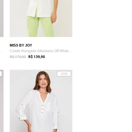
MISS BY JOY
 Miss Joy 8481 Alcin...
Colete Alongado Alfaiataria Off White Mi...
R$ 179,90
R$ 139,90
-21%