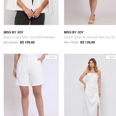
MISS BY JOY
MISS BY JOY
Blazer Capa Miss Joy 8089 Alfaiataria Forrado Off
Shorts Sarja 
R$ 239,90
R$ 178,90
R$ 199,90
R$ 139,90
-22%
-20%