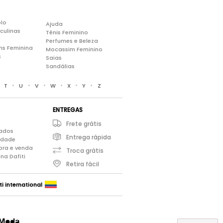
lo
Ajuda
culinas
Tênis Feminino
Perfumes e Beleza
ns Feminina
Mocassim Feminino
s
Saias
Sandálias
•
•
•
•
•
•
•
T
U
V
W
X
Y
Z
ENTREGAS
Frete grátis
iados
Entrega rápida
cidade
pra e venda
Troca grátis
na Dafiti
Retira fácil
ti international