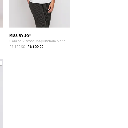
MISS BY JOY
de Viscose Miss Joy 8218 Ba...
Camisa Viscose Maquinetada Manga 7/8 Bra...
R$ 139,90
R$ 109,90