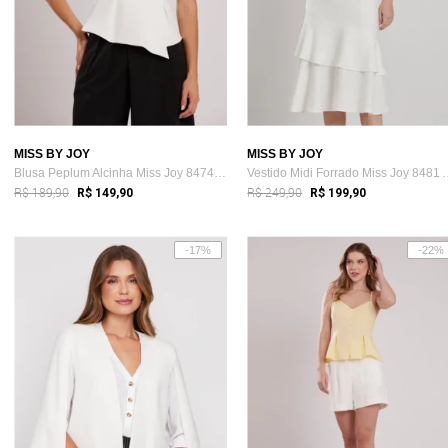
MISS BY JOY
MISS BY JOY
Blusa Peplum Alcinha Miss Joy 8474 Alfai...
Vestido Midi Forrado
R$ 189,90
R$ 249,90
R$ 149,90
R$ 199,90
-17%
-22%