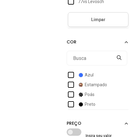
77vs Levosch
Accona
Acostamento
Acostamento Masculino
Act Feminino
Actvitta
Ad Life Style
Adidas
Azul
Adidas Originals
Estampado
Adidas Performance
Poás
Adidas Sportswear
Preto
Adidas Underwear
Adriben
Aeropostale