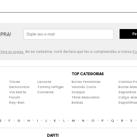
PRA!
Fe
.
Ao se cadastrar, você declara que leu e compreendeu a nossa
Veja as regras.
Po
TOP CATEGORIAS
Tricae
Lacoste
Botas Femininas
Camisa Po
Democrata
Tommy Hilfiger
Vestido Curto
Botas Mas
Via Marte
Converse
Scarpin
Sapatênis
Forum
Tênis Masculino
Calça Jea
Ray-Ban
Bolsas
Sapatilha
•
•
•
•
•
•
•
•
•
•
•
•
•
•
E
F
G
H
I
J
K
L
M
N
O
P
Q
R
S
DAFITI