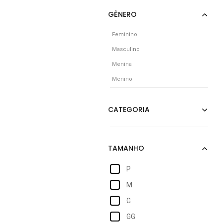
Feminino
Masculino
Menina
Menino
P
M
G
GG