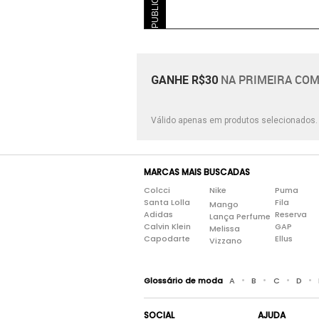
NA PRIMEIRA COM
GANHE R$30
Válido apenas em produtos selecionados
MARCAS MAIS BUSCADAS
Colcci
Nike
Puma
Santa Lolla
Fila
Mango
Adidas
Reserva
Lança Perfume
Calvin Klein
GAP
Melissa
Capodarte
Ellus
Vizzano
•
•
•
•
Glossário de moda
A
B
C
D
SOCIAL
AJUDA