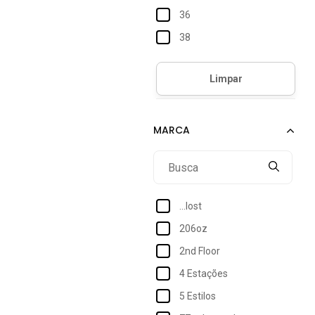
36
38
40
42
44
46
48
EGG
XGG
...lost
206oz
2nd Floor
4 Estações
5 Estilos