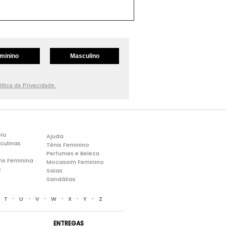
minino
Masculino
lítica de Privacidade.
lo
Ajuda
culinas
Tênis Feminino
Perfumes e Beleza
ns Feminina
Mocassim Feminino
s
Saias
Sandálias
•
•
•
•
•
•
•
T
U
V
W
X
Y
Z
ENTREGAS