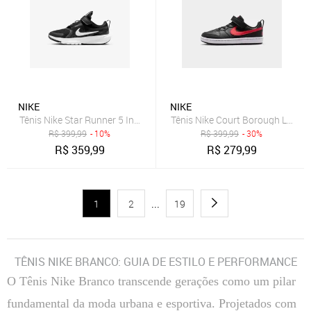
NIKE
NIKE
Tênis Nike Star Runner 5 Infantil
Tênis Nike Court Borough Low Rec
R$
399,99
- 10%
R$
399,99
- 30%
R$
359,99
R$
279,99
1
2
...
19
TÊNIS NIKE BRANCO: GUIA DE ESTILO E PERFORMANCE
O Tênis Nike Branco transcende gerações como um pilar
fundamental da moda urbana e esportiva. Projetados com