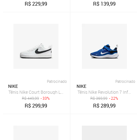
R$
229,99
R$
139,99
Patrocinado
Patrocinado
NIKE
NIKE
Tênis Nike Court Borough Low Recraft Infantil
Tênis Nike Revolution 7 Infantil
R$
449,99
- 33%
R$
369,99
- 22%
R$
299,99
R$
289,99