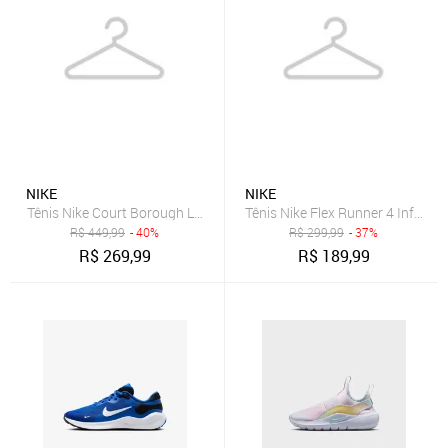
NIKE
NIKE
Tênis Nike Court Borough Low Recraft Infantil
Tênis Nike Flex Runner 4 Infantil
R$
449,99
- 40%
R$
299,99
- 37%
R$
269,99
R$
189,99