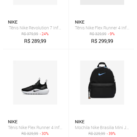
NIKE
NIKE
Tênis Nike Revolution 7 Infantil
Tênis Nike Flex Runner 4 Infantil
R$
379,99
- 24%
R$
329,99
- 9%
R$
289,99
R$
299,99
NIKE
NIKE
Tênis Nike Flex Runner 4 Infantil
Mochila Nike Brasilia Mini JDI Inf
R$
329,99
- 30%
R$
229,99
- 39%