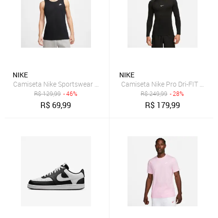
NIKE
NIKE
Camiseta Nike Sportswear Preto
Camiseta Nike Pro Dri-FIT Mascu
R$
129,99
- 46%
R$
249,99
- 28%
R$
69,99
R$
179,99