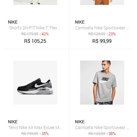
NIKE
NIKE
Shorts Dri-FIT Nike 7'' Flex Masculino
Camiseta Nike Sportswear Club 
R$
179,99
- 42%
R$
129,99
- 23%
R$
105,25
R$
99,99
NIKE
NIKE
Tênis Nike Air Max Excee Masculino
Camiseta Nike Sportswear Tee I
R$
799,99
- 35%
R$
129,99
- 38%