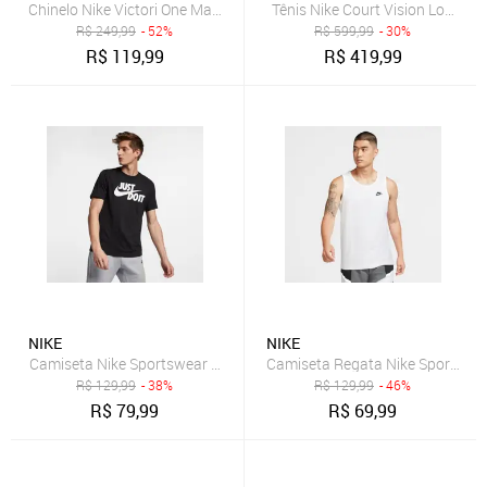
Chinelo Nike Victori One Masculino
Tênis Nike Court Vision Low Ne
R$
249,99
- 52%
R$
599,99
- 30%
R$
119,99
R$
419,99
NIKE
NIKE
Camiseta Nike Sportswear JDI Masculina
Camiseta Regata Nike Sportswea
R$
129,99
- 38%
R$
129,99
- 46%
R$
79,99
R$
69,99