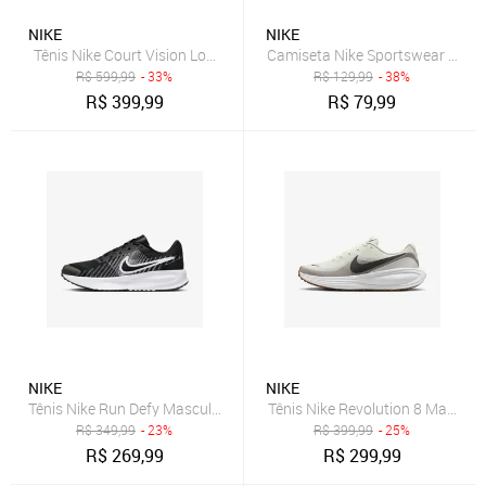
NIKE
NIKE
Tênis Nike Court Vision Low Masculino
Camiseta Nike Sportswear Club 
R$
599,99
- 33%
R$
129,99
- 38%
R$
399,99
R$
79,99
NIKE
NIKE
Tênis Nike Run Defy Masculino
Tênis Nike Revolution 8 Masculi
R$
349,99
- 23%
R$
399,99
- 25%
R$
269,99
R$
299,99