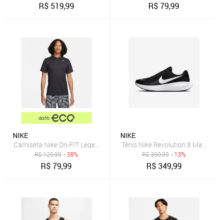
R$
519,99
R$
79,99
NIKE
NIKE
Camiseta Nike Dri-FIT Legend Masculina
Tênis Nike Revolution 8 Masculi
R$
129,99
- 38%
R$
399,99
- 13%
R$
79,99
R$
349,99