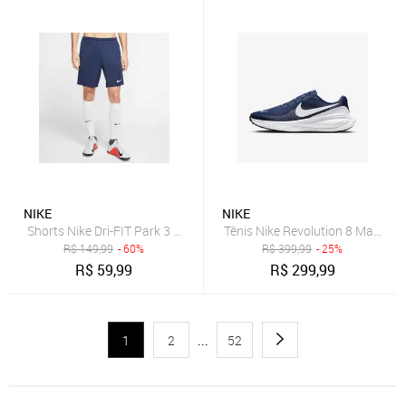
NIKE
NIKE
Shorts Nike Dri-FIT Park 3 Masculino
Tênis Nike Revolution 8 Masculi
R$
149,99
- 60%
R$
399,99
- 25%
R$
59,99
R$
299,99
1
2
...
52