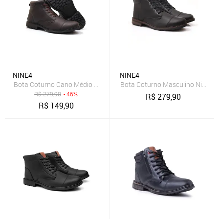
NINE4
NINE4
Bota Coturno Cano Médio Nine4 Casual Macio Estilosa - Café
Bota Coturno Masculino Nine4 Ca
R$
279,90
- 46%
R$
279,90
R$
149,90