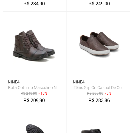
R$
284,90
R$
249,00
NINE4
NINE4
Bota Coturno Masculino Nine4 Dia a Dia Estiloso Cano Médio Café
Tênis Slip On Casual De Couro Ma
R$
249,90
- 16%
R$
299,90
- 5%
R$
209,90
R$
283,86