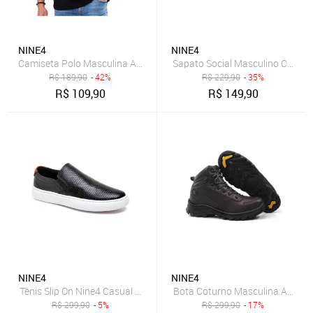
NINE4
NINE4
Camiseta Polo Masculina Algodão Básica Lisa Premium Preta
Sapato Social Masculino Calce F
R$
189,90
- 42%
R$
229,90
- 35%
R$
109,90
R$
149,90
NINE4
NINE4
Tênis Slip On Nine4 Casual Couro Preto
Bota Coturno Masculina Advent
R$
299,90
- 5%
R$
299,90
- 17%