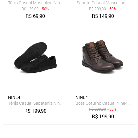
Tênis Casual Masculino Nine4 Em Lona Macia Confort - Café
Sapato Casual Masculino Calce 
R$
139,00
- 50%
R$
299,90
- 50%
R$
69,90
R$
149,90
NINE4
NINE4
Tênis Casual Sapatênis Nine4 em Lona Macio Solado Preto - Preto
Bota Coturno Casual Nine4 em C
R$
299,90
- 33%
R$
199,90
R$
199,90