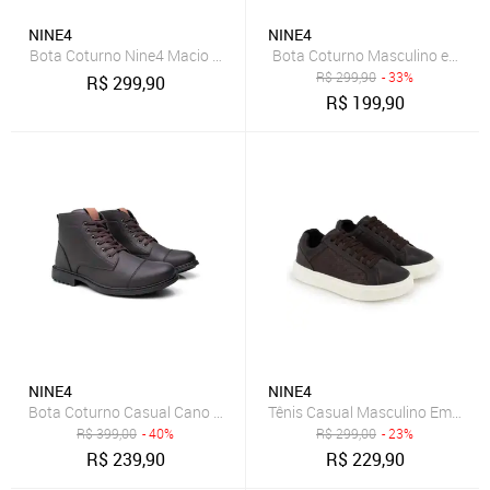
NINE4
NINE4
Bota Coturno Nine4 Macio Em Couro Confortável Dia a Dia - Preto
Bota Coturno Masculino em Cou
R$
299,90
- 33%
R$
299,90
R$
199,90
NINE4
NINE4
Bota Coturno Casual Cano Curto Masculino Nine4 Macio Confortáve
Tênis Casual Masculino Em Cour
R$
399,00
- 40%
R$
299,00
- 23%
R$
239,90
R$
229,90