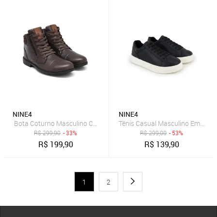
NINE4
NINE4
Bota Coturno Masculino Casual Nine4 em Couro Soft Premium Café
Tênis Casual Masculino Em Cour
R$
299,90
- 33%
R$
299,00
- 53%
R$
199,90
R$
139,90
1
2