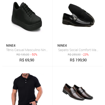
NINE4
NINE4
Tênis Casual Masculino Nine4 Em Lona Macia Confort - Preto
Sapato Social Comfort Macio De
R$
139,00
- 50%
R$
259,90
- 23%
R$
69,90
R$
199,90