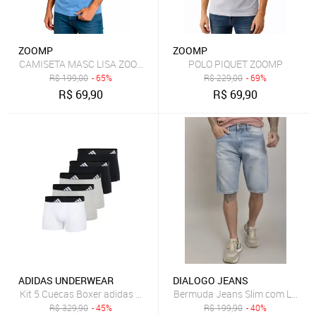
ZOOMP
ZOOMP
CAMISETA MASC LISA ZOOMP
POLO PIQUET ZOOMP
R$
199,00
- 65%
R$
229,00
- 69%
R$
69,90
R$
69,90
ADIDAS UNDERWEAR
DIALOGO JEANS
Kit 5 Cuecas Boxer adidas Underwear Multicolorido
Bermuda Jeans Slim com Lavage
R$
329,90
- 45%
R$
199,90
- 40%