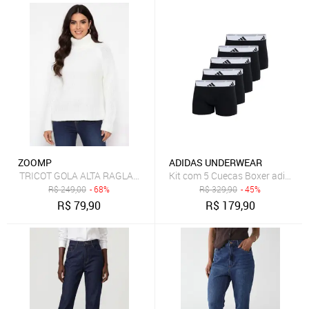
ZOOMP
ADIDAS UNDERWEAR
TRICOT GOLA ALTA RAGLAN DIFERENCIADO ZOOMP
Kit com 5 Cuecas Boxer adidas 
R$
249,00
- 68%
R$
329,90
- 45%
R$
79,90
R$
179,90