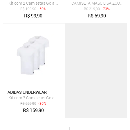
Kit com 2 Camisetas Gola Careca adidas Underwear Multicolorido
CAMISETA MASC LISA ZOOMP
R$
199,90
- 50%
R$
219,90
- 73%
R$
99,90
R$
59,90
ADIDAS UNDERWEAR
Kit com 3 Camisetas Gola Careca adidas Underwear Branco
R$
229,90
- 30%
R$
159,90