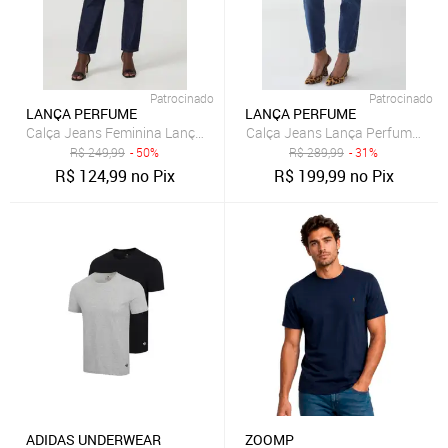
Patrocinado
Patrocinado
LANÇA PERFUME
LANÇA PERFUME
Calça Jeans Feminina Lança Perfume Mom Luna Azul
Calça Jeans Lança Perfume Mo
R$
249,99
- 50%
R$
289,99
- 31%
R$
124,99
no Pix
R$
199,99
no Pix
ADIDAS UNDERWEAR
ZOOMP