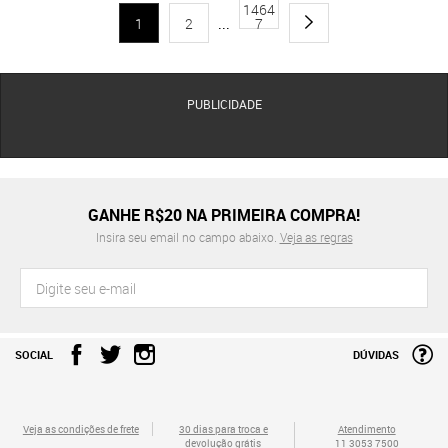
1464
1
2
...
7
PUBLICIDADE
GANHE R$20 NA PRIMEIRA COMPRA!
Insira seu email no campo abaixo.
Veja as regras
SOCIAL
DÚVIDAS
Veja as condições de frete
30 dias para troca e
Atendimento
devolução grátis
11 3053 7500