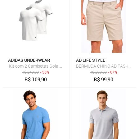
ADIDAS UNDERWEAR
AD LIFE STYLE
Kit com 2 Camisetas Gola Careca adidas Underwear Branco
BERMUDA CHINO AD FASHION 
R$
249,00
- 56%
R$
299,00
- 67%
R$
109,90
R$
99,90