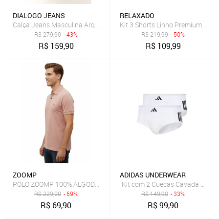
DIALOGO JEANS
RELAXADO
Kit 3 Shorts Linho Premium Rel
Calça Jeans Masculina Arqueada Preta com Elastano Dialogo Preto
R$
279,90
- 43%
R$
219,99
- 50%
R$
159,90
R$
109,99
ZOOMP
ADIDAS UNDERWEAR
POLO ZOOMP 100% ALGODÃO
Kit com 2 Cuecas Cavada Baixa
R$
229,00
- 69%
R$
149,90
- 33%
R$
69,90
R$
99,90