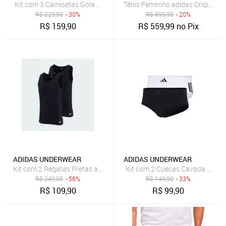
Kit com 3 Camisetas Gola Careca adidas Underwear Preto
Tênis Feminino adidas Originals
R$
229,90
- 30%
R$
699,99
- 20%
R$
159,90
R$
559,99
no Pix
ADIDAS UNDERWEAR
ADIDAS UNDERWEAR
Kit com 2 Regatas Pretas adidas Underwear
Kit com 2 Cuecas Cavada Baixa 
R$
249,90
- 56%
R$
149,90
- 33%
R$
109,90
R$
99,90