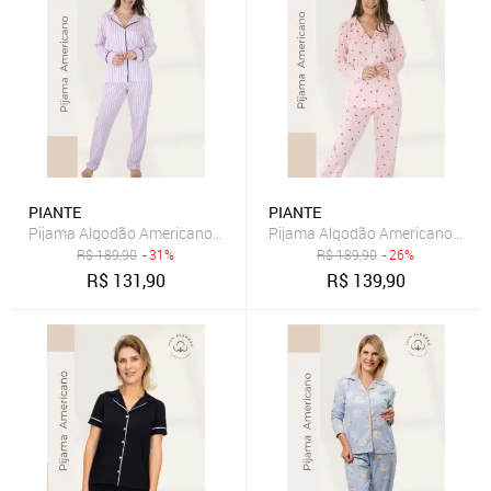
PIANTE
PIANTE
Pijama Algodão Americano Feminino Longo Piante Amanda Listrad
Pijama Algodão Americano Femi
R$
189,90
- 31%
R$
189,90
- 26%
R$
131,90
R$
139,90