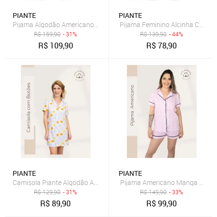
PIANTE
PIANTE
Pijama Feminino Alcinha Catarin
R$
159,90
- 31%
R$
139,90
- 44%
R$
109,90
R$
78,90
PIANTE
PIANTE
Camisola Piante Algodão Americana Feminina Manga Curta Coraçõe
Pijama Americano Manga Curta F
R$
129,90
- 31%
R$
149,90
- 33%
R$
89,90
R$
99,90