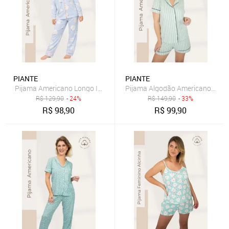
PIANTE
PIANTE
Pijama Americano Longo Infantil Isadora - Lua Azul
Pijama Algodão Americano Piant
R$
129,90
- 24%
R$
149,90
- 33%
R$
98,90
R$
99,90