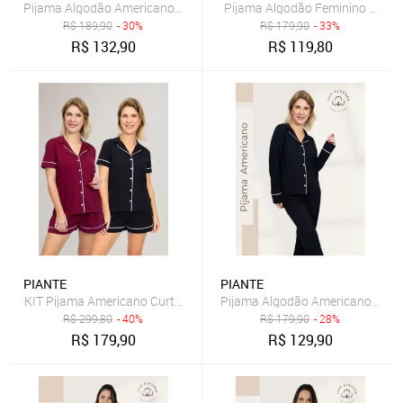
Pijama Algodão Americano Longo Piante Amanda Listrado Azul
Pijama Algodão Feminino Ameri
R$
189,90
- 30%
R$
179,90
- 33%
R$
132,90
R$
119,80
PIANTE
PIANTE
KIT Pijama Americano Curto Bordô + Pijama Americano Curto Preto
Pijama Algodão Americano Longo
R$
299,80
- 40%
R$
179,90
- 28%
R$
179,90
R$
129,90