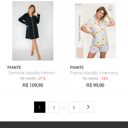
PIANTE
PIANTE
Camisola Algodão Feminino Manga Longa Fabiola – Preto Poá
Pijama Algodão Americano Pian
R$
139,90
- 21%
R$
149,90
- 33%
R$
109,90
R$
99,90
1
2
...
6