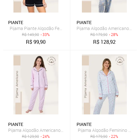
PIANTE
PIANTE
Pijama Piante Algodão Feminino Americano Curto Preto
Pijama Algodão Americano Femin
R$
149,90
- 33%
R$
179,90
- 28%
R$
99,90
R$
128,92
PIANTE
PIANTE
Pijama Algodão Americano Menina Longo Infantil Antonia - Listrado
Pijama Algodão Feminino Ameri
R$
129,90
- 24%
R$
179,90
- 22%