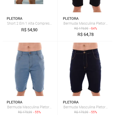
PLETORA
PLETORA
Short 2 Em 1 Alta Compressão Duplo Tactel Feminino Com Bolso Cel
Bermuda Masculina Pletora Jean
R$
179,99
- 64%
R$
54,90
R$
64,78
PLETORA
PLETORA
Bermuda Masculina Pletora Lisa Jeans Claro
Bermuda Masculina Pletora Lis
R$
179,99
- 55%
R$
179,99
- 55%