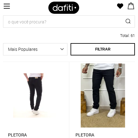
Total
:
61
FILTRAR
PLETORA
PLETORA