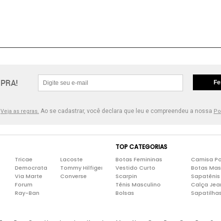
PRA!
Fe
.
Ao se cadastrar, você declara que leu e compreendeu a nossa
Veja as regras.
Po
TOP CATEGORIAS
Tricae
Lacoste
Botas Femininas
Camisa Po
Democrata
Tommy Hilfiger
Vestido Curto
Botas Mas
Via Marte
Converse
Scarpin
Sapatênis
Forum
Tênis Masculino
Calça Jea
Ray-Ban
Bolsas
Sapatilha