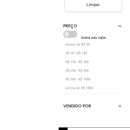
D Bell Outlet Fashion
Dourado
Grafite
Laranja
Lilás
Marrom
abaixo de R$ 50
Nude
R$ 50 - R$ 150
Off-white
R$ 150 - R$ 250
Preto
R$ 250 - R$ 500
R$ 500 - R$ 1000
Rosa
acima de R$ 1000
Roxo
Verde
Vermelho