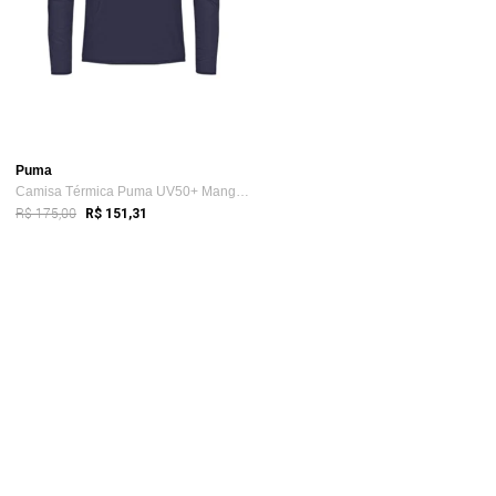
Puma
Camisa Térmica Puma UV50+ Manga Longa Ma...
R$ 175,00
R$ 151,31