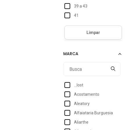
39 a 43
41
42
EG
Único
...lost
Acostamento
Aleatory
Alfaiataria Burguesia
Aliarthe