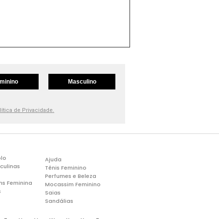
minino
Masculino
lítica de Privacidade.
lo
Ajuda
culinas
Tênis Feminino
Perfumes e Beleza
ns Feminina
Mocassim Feminino
s
Saias
Sandálias