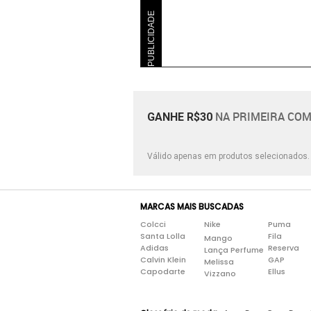
PUBLICIDADE
NA PRIMEIRA COM
GANHE R$30
Válido apenas em produtos selecionados
MARCAS MAIS BUSCADAS
Colcci
Nike
Puma
Santa Lolla
Fila
Mango
Adidas
Reserva
Lança Perfume
Calvin Klein
GAP
Melissa
Capodarte
Ellus
Vizzano