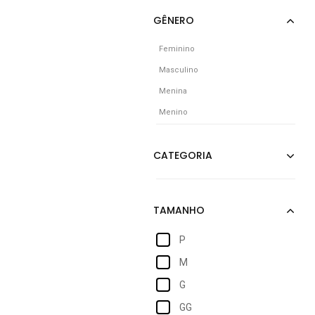
Feminino
Masculino
Menina
Menino
P
M
G
GG