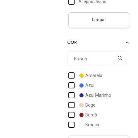
Alleppo Jeans
Alto Conceito
Aramis
Aura
Benellys
Billabong
Broken Rules
Bueno Store
Amarelo
Calvin Klein
Azul
Click Mais Bonita
Azul Marinho
Colcci
Bege
Columbia
Bordô
Conigli Design
Branco
Crown Training
Cinza