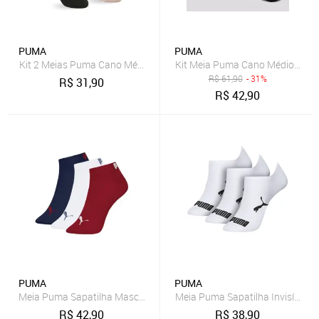
PUMA
PUMA
Kit 2 Meias Puma Cano Médio Feminina 4845.001
Kit Meia Puma Cano Médio 3 Par
R$
61,90
- 31%
R$
31,90
R$
42,90
PUMA
PUMA
Meia Puma Sapatilha Masculina 4520.001 C/3
Meia Puma Sapatilha Invisível M
R$
42,90
R$
38,90