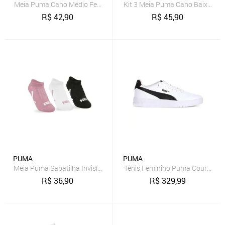
Meia Puma Cano Médio Feminina 4730.003 C/3
Kit 3 Meia Puma Cano Baixo Fem
R$
42,90
R$
45,90
PUMA
PUMA
Meia Puma Sapatilha Invisível Feminina 4755.001 C/3
Tênis Feminino Puma Court Lally
R$
36,90
R$
329,99