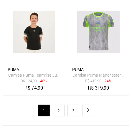
PUMA
PUMA
Camisa Puma Teamrise Juvenil Preta
Camisa Puma Manchester City Th
R$
124,90
- 40%
R$
419,90
- 24%
R$
74,90
R$
319,90
1
2
3