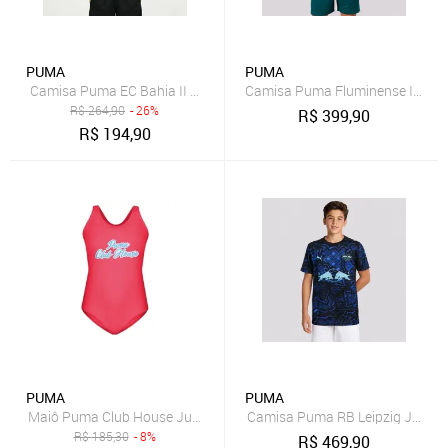
PUMA
PUMA
Camisa Puma EC Bahia II Goleiro 2025 Juvenil
Camisa Puma Fluminense III 202
R$
264,90
- 26%
R$
399,90
R$
194,90
PUMA
PUMA
Maiô Puma Club House Juvenil - Rosa - Puma
Camisa Puma RB Leipzig Jersey E
R$
185,30
- 8%
R$
469,90