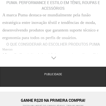
PUMA: PERFORMANCE E ESTILO EM TÊNIS, ROUPAS E
ACESSÓRIOS
A marca Puma destaca-se mundialmente pela fusão
estratégica entre inovação têxtil e tendências de moda,
desenvolvendo produtos que garantem suporte técnico e
ergonomia para todos os perfis de usuários.
O QUE CONSIDERAR AO ESCOLHER PRODUTOS PUMA
Materiais
A Puma utiliza fibras sintéticas de alta resistência, couros premium e tecidos tecnológicos
como o poliéster reciclado em suas coleções. Essa seleção de matérias-primas assegura
flexibilidade, leveza e uma gestão eficiente da umidade, garantindo que as peças
mantenham a forma original e a durabilidade mesmo sob uso intensivo.
PUBLICIDADE
Conforto
O conforto é garantido por sistemas de amortecimento avançados e modelagens
anatômicas que respeitam a biomecânica do corpo. Tecnologias como palmilhas
SoftFoam+ e entressolas responsivas proporcionam um calce imediato e duradouro,
reduzindo o impacto e a fadiga muscular durante o dia ou treinos.
Acabamento
GANHE R$20 NA PRIMEIRA COMPRA!
A precisão técnica da marca é evidente em costuras planas que evitam atritos, logotipos
Insira seu email no campo abaixo.
Veja as regras