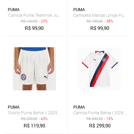
PUMA
PUMA
Camisa Puma Teamrise Juvenil Azul
Camiseta Manga Longa Puma UV
R$
129,90
- 23%
R$
159,90
- 38%
R$
99,90
R$
99,90
PUMA
PUMA
Shorts Puma Bahia II 2025 Juvenil
Camisa Puma Bahia I 2026 Juven
R$
209,90
- 43%
R$
349,90
- 14%
R$
119,90
R$
299,90