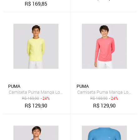
R$
169,85
PUMA
PUMA
Camiseta Puma Manga Longa UV50+ Juvenil Amarelo
Camiseta Puma Manga Longa UV
R$
169,90
- 24%
R$
169,90
- 24%
R$
129,90
R$
129,90