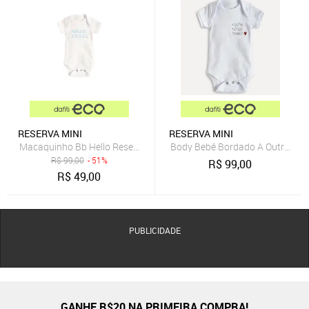
RESERVA MINI
RESERVA MINI
Macaquinho Bb Hello Reserva Mini Branco
Body Bebê Bordado A Outra Met
R$
99,00
- 51%
R$
99,00
R$
49,00
PUBLICIDADE
GANHE R$20 NA PRIMEIRA COMPRA!