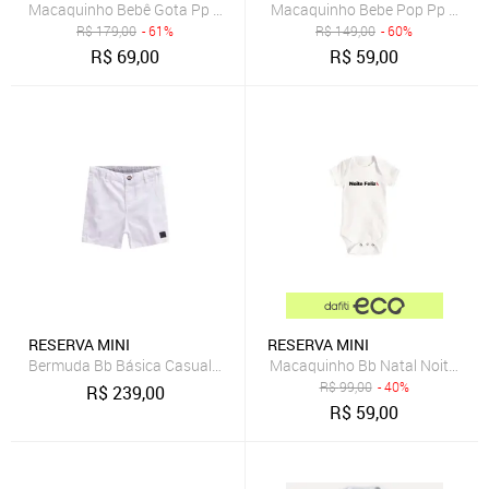
Macaquinho Bebê Gota Pp Bordado Reserva Mini
Macaquinho Bebe Pop Pp Borda
R$
179,00
- 61%
R$
149,00
- 60%
R$
69,00
R$
59,00
RESERVA MINI
RESERVA MINI
Bermuda Bb Básica Casual Nova Reserva Mini
Macaquinho Bb Natal Noite Feli
R$
99,00
- 40%
R$
239,00
R$
59,00