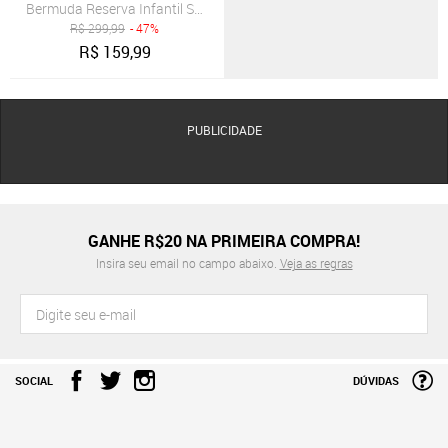
Bermuda Reserva Infantil Sarja Alfaiataria Branco
R$
299,99
- 47%
R$
159,99
PUBLICIDADE
GANHE R$20 NA PRIMEIRA COMPRA!
Insira seu email no campo abaixo.
Veja as regras
SOCIAL
DÚVIDAS