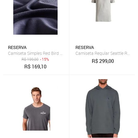
RESERVA
RESERVA
Camiseta Simples Red Bird Reserva
Camiseta Regular Seattle Reserv
R$
199,00
- 15%
R$
299,00
R$
169,10