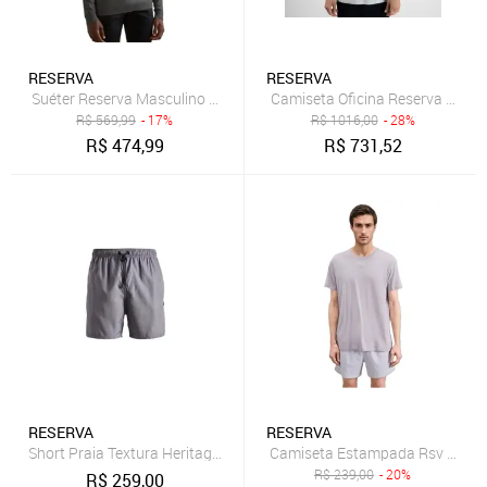
RESERVA
RESERVA
Suéter Reserva Masculino Tricot Basico Gola Careca Chumbo Mescl
Camiseta Oficina Reserva Cinza
R$
569,99
- 17%
R$
1016,00
- 28%
R$
474,99
R$
731,52
RESERVA
RESERVA
Short Praia Textura Heritage Reserva
Camiseta Estampada Rsv Botto
R$
239,00
- 20%
R$
259,00