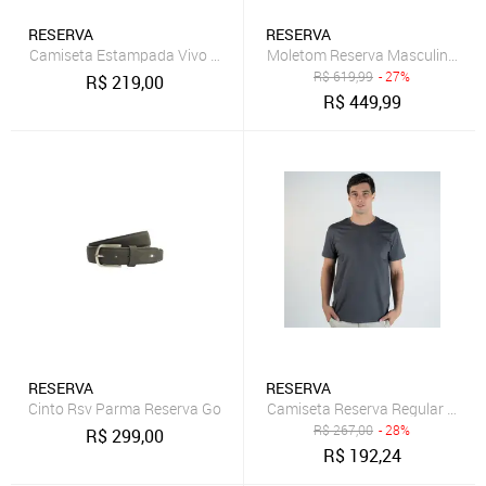
RESERVA
RESERVA
Camiseta Estampada Vivo Inter Reserva
Moletom Reserva Masculino Ho
R$
619,99
- 27%
R$
219,00
R$
449,99
RESERVA
RESERVA
Cinto Rsv Parma Reserva Go
Camiseta Reserva Regular Chu
R$
267,00
- 28%
R$
299,00
R$
192,24