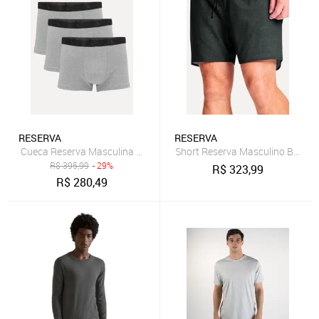
RESERVA
RESERVA
Cueca Reserva Masculina Boxer Grey Woodpecker Cotton Cinza Me
Short Reserva Masculino Beach
R$
395,99
- 29%
R$
323,99
R$
280,49