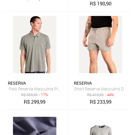
R$
190,90
RESERVA
RESERVA
Polo Reserva Masculina Piquet Clássica Cinza
Short Reserva Masculino D Água 
R$
359,99
- 17%
R$
419,99
- 44%
R$
299,99
R$
233,99