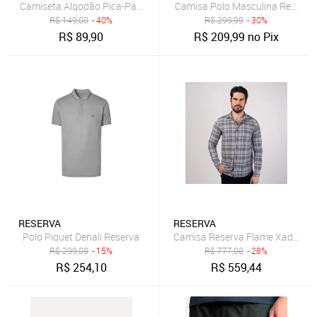
Camiseta Algodão Pica-Pau Patriota Reserva Cinza
Camisa Polo Masculina Reserva 
R$
149,00
- 40%
R$
299,99
- 30%
R$
89,90
R$
209,99
no Pix
RESERVA
RESERVA
Polo Piquet Denali Reserva
Camisa Reserva Flame Xadrez C
R$
299,00
- 15%
R$
777,00
- 28%
R$
254,10
R$
559,44