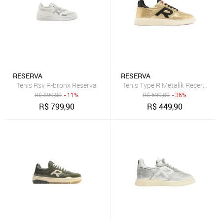
RESERVA
RESERVA
Tenis Rsv R-bronx Reserva
Tênis Type R Metalik Reserva Go
R$
899,00
- 11%
R$
699,00
- 36%
R$
799,90
R$
449,90