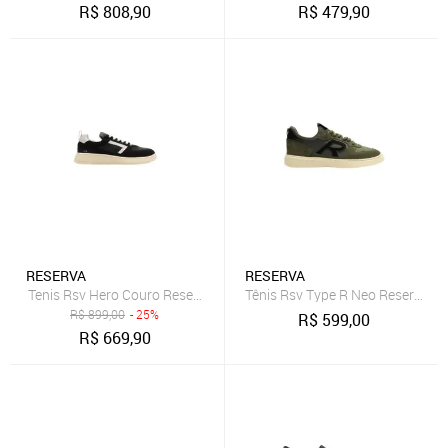
R$
808,90
R$
479,90
RESERVA
RESERVA
Tenis Rsv Hero Couro Reserva Go
Tênis Rsv Type R Neo Reserva G
R$
899,00
- 25%
R$
599,00
R$
669,90