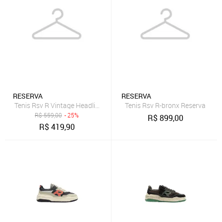
RESERVA
RESERVA
Tenis Rsv R Vintage Headliner Reserva Go
Tenis Rsv R-bronx Reserva
R$
559,00
- 25%
R$
899,00
R$
419,90