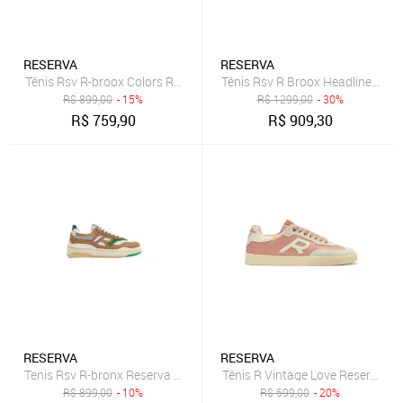
RESERVA
RESERVA
Tênis Rsv R-broox Colors Reserva Go
Tênis Rsv R Broox Headliner Res
R$
899,00
- 15%
R$
1299,00
- 30%
R$
759,90
R$
909,30
RESERVA
RESERVA
Tenis Rsv R-bronx Reserva Verde
Tênis R Vintage Love Reserva Go
R$
899,00
- 10%
R$
599,00
- 20%