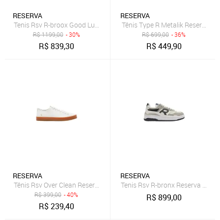
RESERVA
RESERVA
Tenis Rsv R-broox Good Luck Reserva Go
Tênis Type R Metalik Reserva Go
R$
1199,00
- 30%
R$
699,00
- 36%
R$
839,30
R$
449,90
RESERVA
RESERVA
Tênis Rsv Over Clean Reserva Go
Tenis Rsv R-bronx Reserva Cinza
R$
399,00
- 40%
R$
899,00
R$
239,40