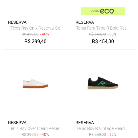
RESERVA
RESERVA
Tênis Rsv Onix Reserva Go
Tenis Fem Type R Bold Reserva 
R$
499,00
- 40%
R$
649,00
- 30%
R$
299,40
R$
454,30
RESERVA
RESERVA
Tênis Rsv Over Clean Reserva Go
Tenis Rsv R Vintage Headliner R
R$
399,00
- 40%
R$
559,00
- 25%