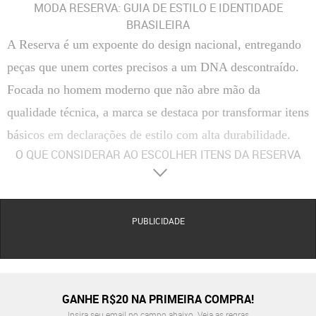
MODA RESERVA: GUIA DE ESTILO E IDENTIDADE
BRASILEIRA
A Reserva é um expoente do design nacional, entregando
peças que unem cortes precisos a um DNA descontraído.
Focada no homem moderno que não abre mão da
qualidade técnica, a marca se destaca por transformar itens
básicos em declarações de estilo com alta durabilidade.
O QUE CONSIDERAR AO ESCOLHER ITENS DA RESERVA
Materiais
: A marca utiliza fibras naturais de alta qualidade, como o algodão pima e tecidos
com certificação de sustentabilidade. Essas matérias-primas garantem um toque sedoso,
excelente regulação térmica e uma resistência superior às fibras convencionais, evitando o
desgaste prematuro.
PUBLICIDADE
Conforto
: A engenharia das peças foca na liberdade de movimento através de modelagens
inteligentes que se adaptam à anatomia masculina. Itens como calças e bermudas
frequentemente incorporam tecnologias elásticas discretas, permitindo o uso prolongado
sem causar compressão ou incômodo.
Acabamento
: O rigor técnico é visível nas costuras reforçadas e nos bordados icônicos do
GANHE R$20 NA PRIMEIRA COMPRA!
pica-pau, que são executados com densidade de pontos elevada. Botões personalizados e
Insira seu email no campo abaixo.
Veja as regras