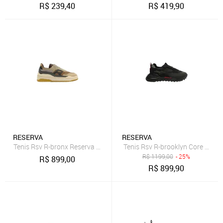
R$
239,40
R$
419,90
RESERVA
RESERVA
Tenis Rsv R-bronx Reserva Marrom
Tenis Rsv R-brooklyn Core Reser
R$
1199,00
- 25%
R$
899,00
R$
899,90