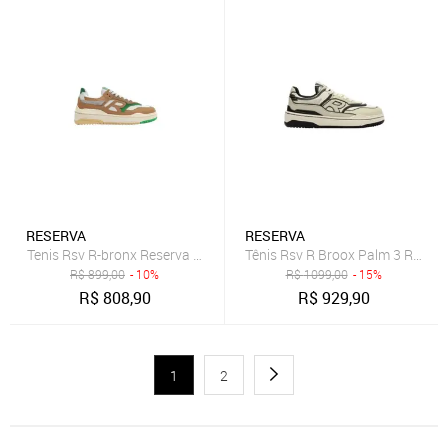
RESERVA
RESERVA
Tenis Rsv R-bronx Reserva Verde
Tênis Rsv R Broox Palm 3 Reser
R$
899,00
- 10%
R$
1099,00
- 15%
R$
808,90
R$
929,90
1
2