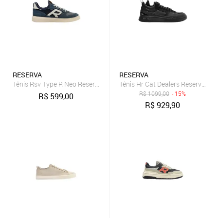
RESERVA
RESERVA
Tênis Rsv Type R Neo Reserva Go
Tênis Hr Cat Dealers Reserva Go
R$
1099,00
- 15%
R$
599,00
R$
929,90