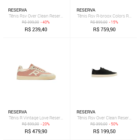
RESERVA
RESERVA
Tênis Rsv Over Clean Reserva Go
Tênis Rsv R-broox Colors Reserv
R$
399,00
- 40%
R$
899,00
- 15%
R$
239,40
R$
759,90
RESERVA
RESERVA
Tênis R Vintage Love Reserva Go
Tênis Rsv Over Clean Reserva Go
R$
599,00
- 20%
R$
399,00
- 50%
R$
479,90
R$
199,50