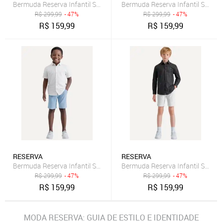
Bermuda Reserva Infantil Sarja alfaiataria Caqui Médio
Bermuda Reserva Infantil Sarja A
R$
299,99
- 47%
R$
299,99
- 47%
R$
159,99
R$
159,99
RESERVA
RESERVA
Bermuda Reserva Infantil Sarja Alfaiataria Azul Claro
Bermuda Reserva Infantil Sarja A
R$
299,99
- 47%
R$
299,99
- 47%
R$
159,99
R$
159,99
MODA RESERVA: GUIA DE ESTILO E IDENTIDADE