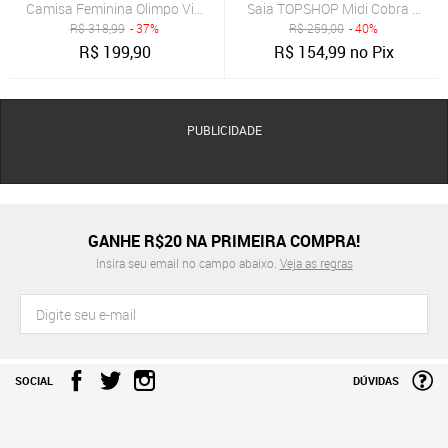
Camisa Feminina Olimpo Viscose Premium Manga Longa Selvagem 
Saia TOPSHOP Midi Cobra Cinza
R$
318,99
- 37%
R$
259,00
- 40%
R$
199,90
R$
154,99
no Pix
PUBLICIDADE
GANHE R$20 NA PRIMEIRA COMPRA!
Insira seu email no campo abaixo.
Veja as regras
SOCIAL
DÚVIDAS