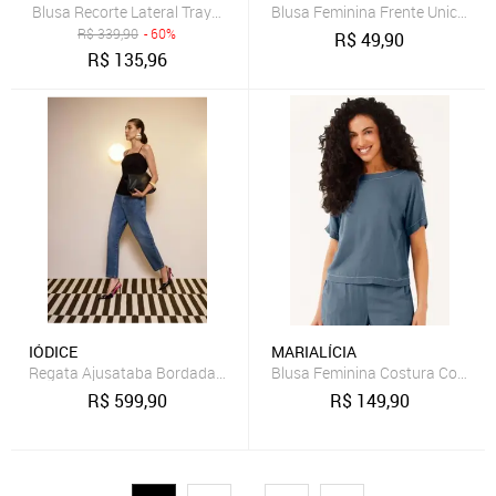
Blusa Recorte Lateral Traymon Preto
R$
339,90
- 60%
R$
49,90
R$
135,96
IÓDICE
MARIALÍCIA
Regata Ajusataba Bordada Profilo - Preto
Blusa Feminina Costura Contrast
R$
599,90
R$
149,90