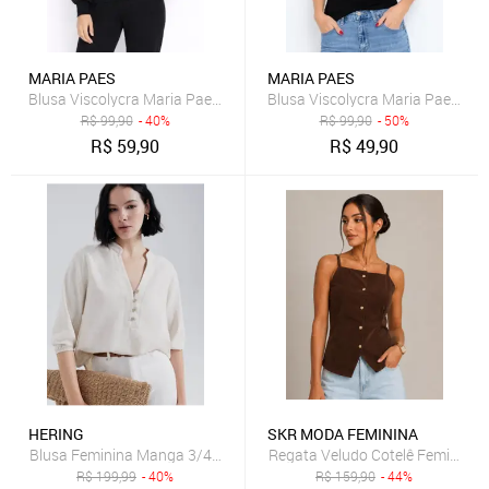
MARIA PAES
MARIA PAES
Blusa Viscolycra Maria Paes Manga Longa Tule Preto
Blusa Viscolycra Maria Paes Ma
R$
99,90
- 40%
R$
99,90
- 50%
R$
59,90
R$
49,90
HERING
SKR MODA FEMININA
Blusa Feminina Manga 3/4 Em Viscolinho
Regata Veludo Cotelê Feminina
R$
199,99
- 40%
R$
159,90
- 44%