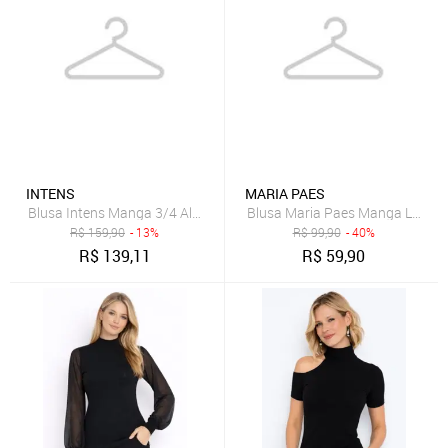
INTENS
MARIA PAES
Blusa Intens Manga 3/4 Algodão Bordado
Blusa Maria Paes Manga Longa 
R$
159,90
- 13%
R$
99,90
- 40%
R$
139,11
R$
59,90