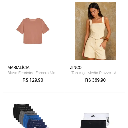
MARIALÍCIA
ZINCO
Blusa Feminina Esmera Manga Raglan Marialícia Marrom
Top Alça Media Piazza - Amarel
R$
129,90
R$
369,90