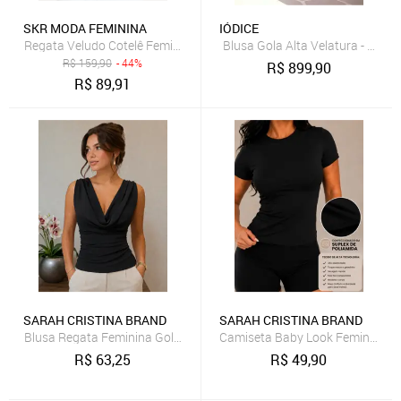
SKR MODA FEMININA
IÓDICE
Regata Veludo Cotelê Feminina SKR MODA Premium com Botões Dou
Blusa Gola Alta Velatura - Amar
R$
159,90
- 44%
R$
899,90
R$
89,91
SARAH CRISTINA BRAND
SARAH CRISTINA BRAND
R$
63,25
R$
49,90