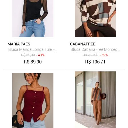
MARIA PAES
CABANAFREE
Blusa Manga Longa Tule Feminina Preta
Blusa CabanaFree Morcego Amp
R$
69,90
- 43%
R$
259,90
- 59%
R$
39,90
R$
106,71