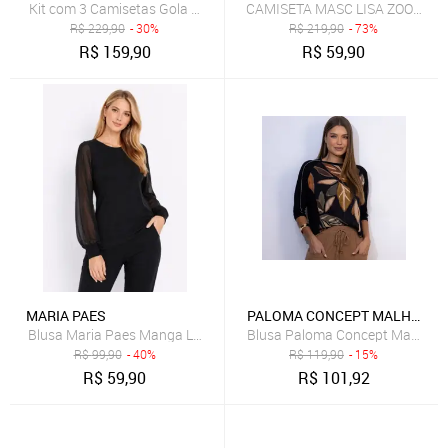
Kit com 3 Camisetas Gola Careca adidas Underwear Preto
CAMISETA MASC LISA ZOOMP
R$
229,90
- 30%
R$
219,90
- 73%
R$
159,90
R$
59,90
MARIA PAES
PALOMA CONCEPT MALHAS
Blusa Maria Paes Manga Longa Tule Preto
Blusa Paloma Concept Manga 3
R$
99,90
- 40%
R$
119,90
- 15%
R$
59,90
R$
101,92