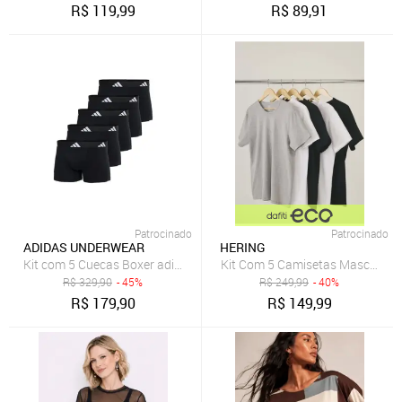
R$
119,99
R$
89,91
Patrocinado
Patrocinado
ADIDAS UNDERWEAR
HERING
Kit com 5 Cuecas Boxer adidas Underwear Preto
Kit Com 5 Camisetas Masculinas
R$
329,90
- 45%
R$
249,99
- 40%
R$
179,90
R$
149,99