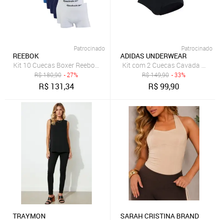
Patrocinado
Patrocinado
REEBOK
ADIDAS UNDERWEAR
Kit 10 Cuecas Boxer Reebok Microfibra Sortida
Kit com 2 Cuecas Cavada Baixa 
R$
180,90
- 27%
R$
149,90
- 33%
R$
131,34
R$
99,90
TRAYMON
SARAH CRISTINA BRAND