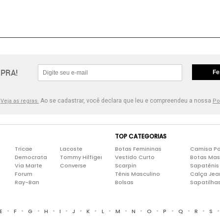
PRA!
Fe
.
Ao se cadastrar, você declara que leu e compreendeu a nossa
Veja as regras.
Po
TOP CATEGORIAS
Tricae
Lacoste
Botas Femininas
Camisa Po
Democrata
Tommy Hilfiger
Vestido Curto
Botas Mas
Via Marte
Converse
Scarpin
Sapatênis
Forum
Tênis Masculino
Calça Jea
Ray-Ban
Bolsas
Sapatilha
•
•
•
•
•
•
•
•
•
•
•
•
•
•
E
F
G
H
I
J
K
L
M
N
O
P
Q
R
S