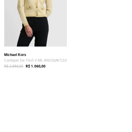
Michael Kors
Cardigan De Tricô V Mk Jf4610pfk7110
R$ 2.650,00
R$ 1.060,00