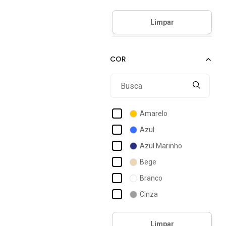
Consciência
D Bell Outlet Fashion
Dellamarca
Gatabakana
Gazzy
Habana
Infinita Cor
Amarelo
IÓdice
Azul
Kohmar
Azul Marinho
Lamis
Bege
Makenji
Branco
Malwee
Cinza
Marialícia
Dourado
Michael Kors