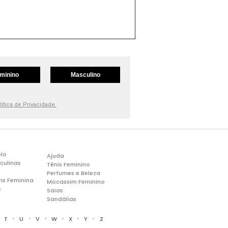
minino
Masculino
lítica de Privacidade.
lo
Ajuda
culinas
Tênis Feminino
Perfumes e Beleza
ns Feminina
Mocassim Feminino
s
Saias
Sandálias
•
•
•
•
•
•
•
T
U
V
W
X
Y
Z