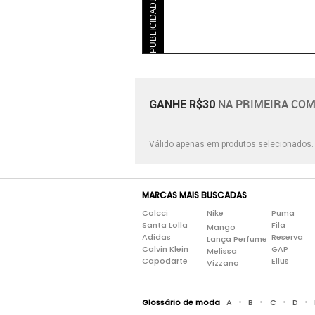
PUBLICIDADE
NA PRIMEIRA COM
GANHE R$30
Válido apenas em produtos selecionados
MARCAS MAIS BUSCADAS
Colcci
Nike
Puma
Santa Lolla
Fila
Mango
Adidas
Reserva
Lança Perfume
Calvin Klein
GAP
Melissa
Capodarte
Ellus
Vizzano
•
•
•
•
Glossário de moda
A
B
C
D