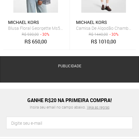
MICHAEL KORS
MICHAEL KORS
Blusa Floral Georgette Ms540r0h81424
Camisa De Algodão Chambray U
R$
930,00
- 30%
R$
1440,00
- 30%
R$
650,00
R$
1010,00
PUBLICIDADE
GANHE R$20 NA PRIMEIRA COMPRA!
Insira seu email no campo abaixo.
Veja as regras