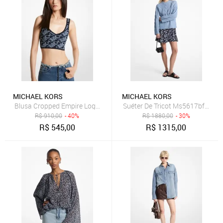
MICHAEL KORS
MICHAEL KORS
Blusa Cropped Empire Logo Mr460u19z6409
Suéter De Tricot Ms5617bf5c42
R$
910,00
- 40%
R$
1880,00
- 30%
R$
545,00
R$
1315,00