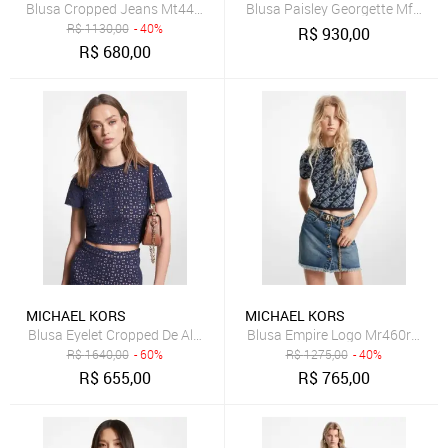
Blusa Cropped Jeans Mt440ofeb1918
Blusa Paisley Georgette Mf540i
R$
1130,00
- 40%
R$
930,00
R$
680,00
MICHAEL KORS
MICHAEL KORS
Blusa Eyelet Cropped De Algodão Ms340hg8bk409
Blusa Empire Logo Mr460r49z6
R$
1640,00
- 60%
R$
1275,00
- 40%
R$
655,00
R$
765,00