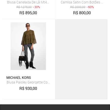
Blusa Canelada De Lã Mt460ycf2g340
Camisa Satin Com Botões Mf34
R$
1275,00
- 30%
R$
2000,00
- 60%
R$
895,00
R$
800,00
MICHAEL KORS
Blusa Paisley Georgette Com Babados Mf540wvkak342
R$
930,00