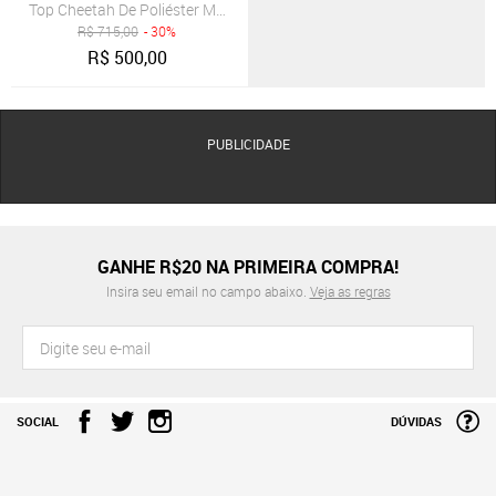
Top Cheetah De Poliéster Mt440g0ez1057
R$
715,00
- 30%
R$
500,00
PUBLICIDADE
GANHE R$20 NA PRIMEIRA COMPRA!
Insira seu email no campo abaixo.
Veja as regras
SOCIAL
DÚVIDAS