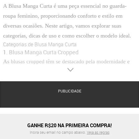
A Blusa Manga Curta é uma peça essencial no guarda-
roupa feminino, proporcionando conforto e estilo em
diversas ocasiões. Neste artigo, vamos explorar suas
categorias, dicas de uso e como escolher o modelo ideal.
Categorias de Blusa Manga Curta
1. Blusa Manga Curta Cropped
As blusas cropped têm se destacado pela modernidade e
versatilidade. Perfeitas para looks casuais e descontraídos,
combinam bem com saias, shorts e calças de cintura alta.
2. Blusa Manga Curta Reta
PUBLICIDADE
As blusas retas são clássicas e atemporais, ideais para
compor um visual mais sóbrio. Elas ficam ótimas em
ambientes de trabalho ou eventos casuais.
GANHE R$20 NA PRIMEIRA COMPRA!
3. Blusa Manga Curta Estampada
Insira seu email no campo abaixo.
Veja as regras
Modelos estampados adicionam um toque divertido e