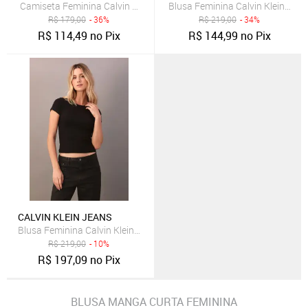
Camiseta Feminina Calvin Klein Jeans Marrom
Blusa Feminina Calvin Klein Je
R$
179,00
- 36%
R$
219,00
- 34%
R$
114,49
no Pix
R$
144,99
no Pix
CALVIN KLEIN JEANS
Blusa Feminina Calvin Klein Jeans Cropped Preta
R$
219,00
- 10%
R$
197,09
no Pix
BLUSA MANGA CURTA FEMININA