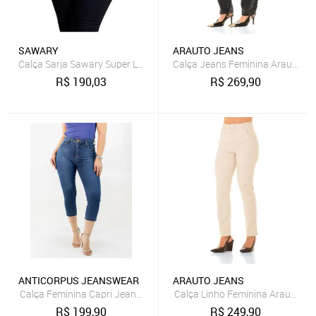
SAWARY
ARAUTO JEANS
Calça Sarja Sawary Super Lipo - 264079 - Preto - Sawary
Calça Jeans Feminina Arauto Ba
R$
190,03
R$
269,90
ANTICORPUS JEANSWEAR
ARAUTO JEANS
Calça Feminina Capri Jeans Azul Alto Elastano Anticorpus
Calça Linho Feminina Arauto Sl
R$
199,90
R$
249,90