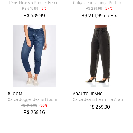
Tênis Nike V5 Runner Feminino
Calça Jeans Lança Perfume Mo
R$
649,99
- 9%
R$
289,99
- 27%
R$
589,99
R$
211,99
no Pix
BLOOM
ARAUTO JEANS
Calça Jogger Jeans Bloom Moletom Elástico Barra
Calça Jeans Feminina Arauto Bal
R$
419,00
- 36%
R$
259,90
R$
268,16