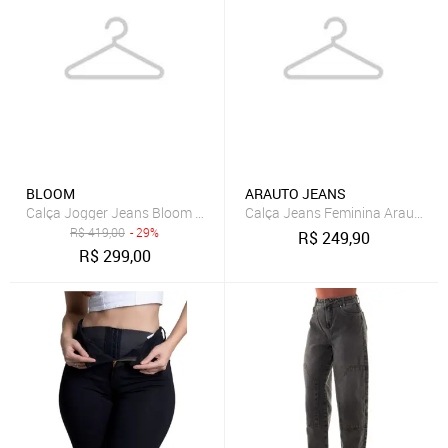
BLOOM
ARAUTO JEANS
Calça Jogger Jeans Bloom Moletom Elástico Barra Azul Claro
Calça Jeans Feminina Arauto Wi
R$
419,00
- 29%
R$
249,90
R$
299,00