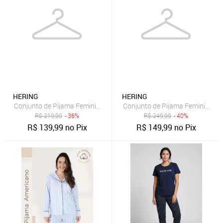
HERING
HERING
Conjunto de Pijama Feminino Hering Blusa Canelada e Calça Flanel
Conjunto de Pijama Feminino Her
R$
219,99
- 36%
R$
249,99
- 40%
R$
139,99
no Pix
R$
149,99
no Pix