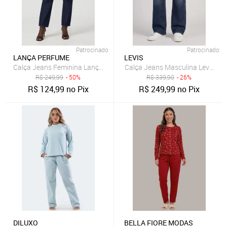
Patrocinado
Patrocinado
LANÇA PERFUME
LEVIS
Calça Jeans Feminina Lança Perfume Mom Luna Azul
Calça Jeans Masculina Levis 511 
R$
249,99
- 50%
R$
339,90
- 26%
R$
124,99
no Pix
R$
249,99
no Pix
DILUXO
BELLA FIORE MODAS