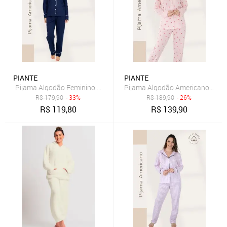
PIANTE
PIANTE
Pijama Algodão Feminino Americano Longo Fernanda - Azul Marinh
Pijama Algodão Americano Femi
R$
179,90
- 33%
R$
189,90
- 26%
R$
119,80
R$
139,90