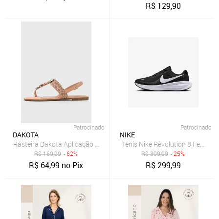
R$
129,90
Patrocinado
Patrocinado
DAKOTA
NIKE
Rasteira Dakota Aplicação Coral
Tênis Nike Revolution 8 Feminin
R$
169,99
- 62%
R$
399,99
- 25%
R$
64,99
no Pix
R$
299,99