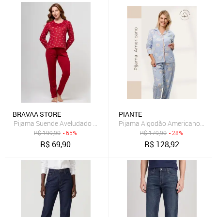
BRAVAA STORE
PIANTE
Pijama Suende Aveludado Bravaa Store Longo Malha Confortável I
Pijama Algodão Americano Femin
R$
199,90
- 65%
R$
179,90
- 28%
R$
69,90
R$
128,92