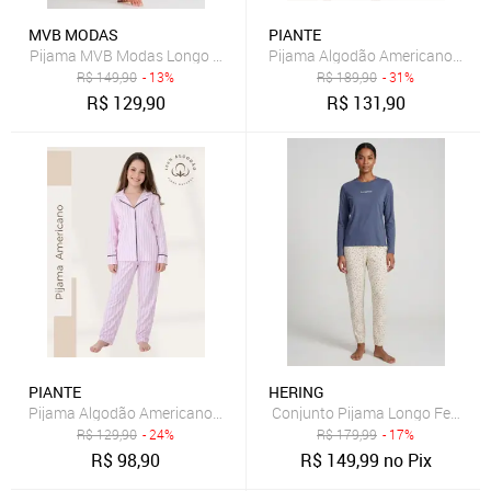
MVB MODAS
PIANTE
Pijama MVB Modas Longo Feminino Flanelado Teddy Capuz Bolso Pe
Pijama Algodão Americano Femi
R$
149,90
- 13%
R$
189,90
- 31%
R$
129,90
R$
131,90
PIANTE
HERING
Pijama Algodão Americano Menina Longo Infantil Antonia - Listrado
Conjunto Pijama Longo Feminin
R$
129,90
- 24%
R$
179,99
- 17%
R$
98,90
R$
149,99
no Pix