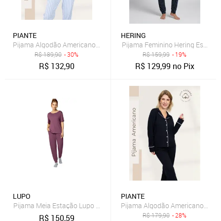
PIANTE
HERING
Pijama Algodão Americano Longo Piante Amanda Listrado Azul
Pijama Feminino Hering Estampa
R$
189,90
- 30%
R$
159,99
- 19%
R$
132,90
R$
129,99
no Pix
LUPO
PIANTE
Pijama Meia Estação Lupo Adulto Feminino 24646-001
Pijama Algodão Americano Longo
R$
179,90
- 28%
R$
150,59