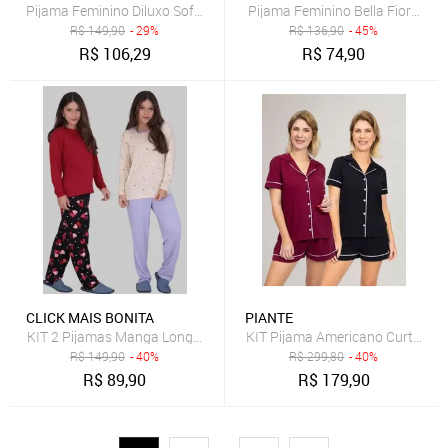
Pijama Feminino Diluxo Soft Longo Inverno Plush Super Conforto Az
Pijama Feminino Bella Fiore M
R$
149,90
- 29%
R$
136,90
- 45%
R$
106,29
R$
74,90
CLICK MAIS BONITA
PIANTE
KIT 2 Pijamas Manga Longa Felpado Sonho
KIT Pijama Americano Curto Bor
R$
149,90
- 40%
R$
299,80
- 40%
R$
89,90
R$
179,90