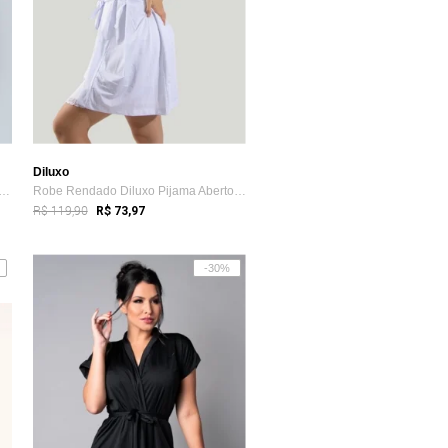
Diluxo
Feminino Tule com Renda e Conjunto ...
Robe Rendado Diluxo Pijama Aberto Amamen...
R$ 119,90
R$ 73,97
-30%