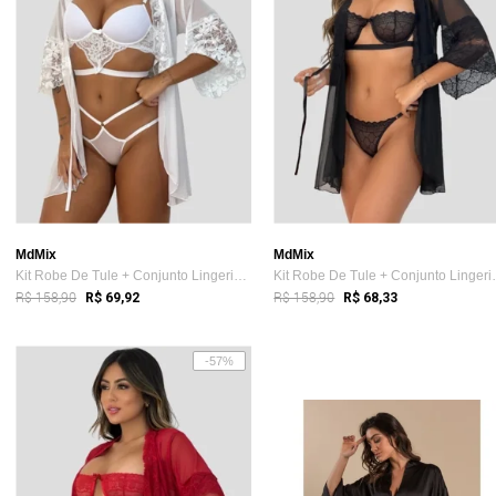
MdMix
MdMix
Kit Robe De Tule + Conjunto Lingerie Com...
Kit Robe De T
R$ 158,90
R$ 158,90
R$ 69,92
R$ 68,33
-57%