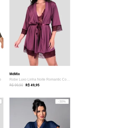
MdMix
o
Robe Luxo Linha Noite Romantic Com Detal...
R$ 99,90
R$ 49,95
-30%