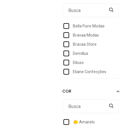
Bella Fiore Modas
Bravaa Modas
Bravaa Store
Demillus
Diluxo
Eliane Confecções
Fitss
Gabi Lingerie
Hering
Imi Lingerie
Linha Noite
Amarelo
Loungerie