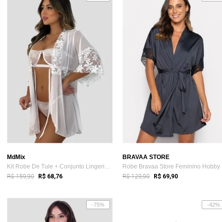
MdMix
BRAVAA STORE
Kit Robe De Tule + Conjunto Lingerie Gri...
Ro
R$ 159,90
R$ 129,90
R$ 68,76
R$ 69,90
-75%
-42%