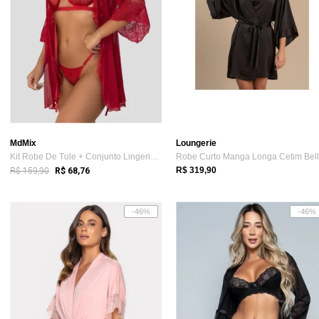
MdMix
Loungerie
Kit Robe De Tule + Conjunto Lingerie Gri...
R$ 159,90
R$ 319,90
R$ 68,76
-46%
-46%