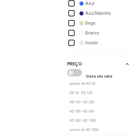
Azul
Mdmix
Azul Marinho
Mood Modas
Bege
Mvb Modas
Branco
Reflexo Intimo
Incolor
Santa Passion
Marrom
Vekyo
Off-white
Wls Modas
Preto
Rosa
abaixo de R$ 50
Rosê
R$ 50 - R$ 150
Verde
R$ 150 - R$ 250
Vermelho
R$ 250 - R$ 500
R$ 500 - R$ 1000
Vinho
acima de R$ 1000