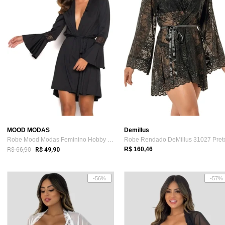
MOOD MODAS
Demillus
Robe Mood Modas Feminino Hobby Madrinha ...
Robe Rendado DeMillus 31027 Pret
R$ 66,90
R$ 160,46
R$ 49,90
-56%
-57%