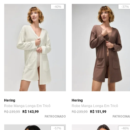
-40%
-37%
Hering
Hering
Robe Manga Longa Em Tricô
Robe Manga Longa Em Tricô
R$ 239,99
R$ 239,99
R$ 143,99
R$ 151,99
PATROCINADO
PATROCINA
-57%
-46%