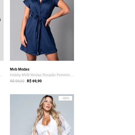
Mvb Modas
ule + Conjunto Lingerie Gri...
Hobby MVB Modas Roupão Feminino Noiva Se...
R$ 99,90
R$ 69,90
-48%