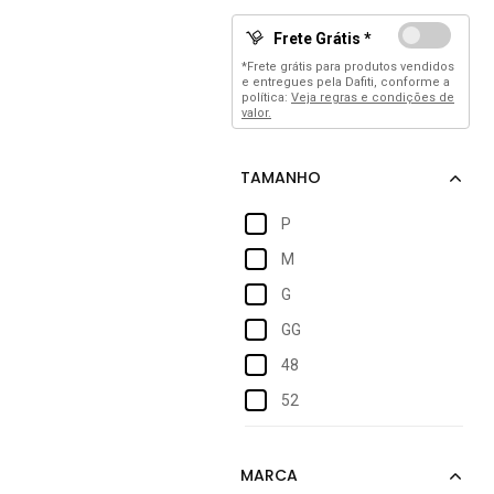
Frete Grátis *
*Frete grátis para produtos vendidos
e entregues pela Dafiti, conforme a
política:
Veja regras e condições de
valor.
P
M
G
GG
48
52
Único