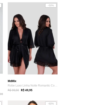
-50%
MdMix
Robe Luxo Linha Noite Romantic Com Detal...
R$ 99,90
R$ 49,95
DO
-60%