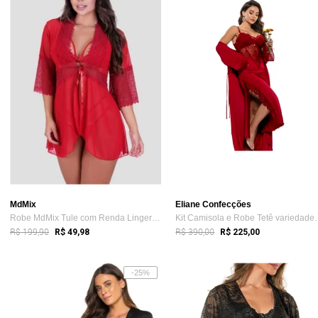
MdMix
Eliane Confecções
Robe MdMix Tule com Renda Lingerie Vermelho
Kit Camisola e R
R$ 199,90
R$ 390,00
R$ 49,98
R$ 225,00
-25%