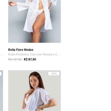
Bella Fiore Modas
Robe Curto Manga Longa Cetim Bella Luna ...
Robe Feminino Tule com Renda e Conjunto ...
R$ 167,80
R$ 87,90
-38%