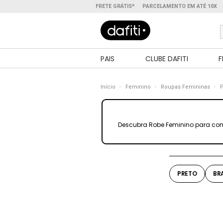
FRETE GRÁTIS*
PARCELAMENTO EM ATÉ 10X
PAIS
CLUBE DAFITI
F
Início
Feminino
Roupas Femininas
P
Descubra Robe Feminino para com
PRETO
BR