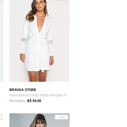
BRAVAA STORE
be Bravaa Store Feminino Hobby Hobbie ...
Robe Bravaa Store Hobby Roupão Feminino ...
R$ 149,90
R$ 59,90
-32%