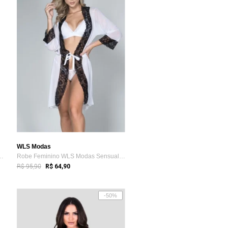
WLS Modas
obe Tetê variedades Micr...
Robe Feminino WLS Modas Sensual Tule com...
R$ 95,90
R$ 64,90
-50%