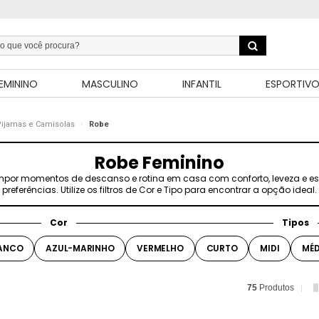
EMININO
MASCULINO
INFANTIL
ESPORTIV
ijamas e Camisolas
Robe
Robe Feminino
por momentos de descanso e rotina em casa com conforto, leveza e e
preferências. Utilize os filtros de Cor e Tipo para encontrar a opção ideal.
Cor
Tipos
ANCO
AZUL-MARINHO
VERMELHO
CURTO
MIDI
MÉD
75
Produtos