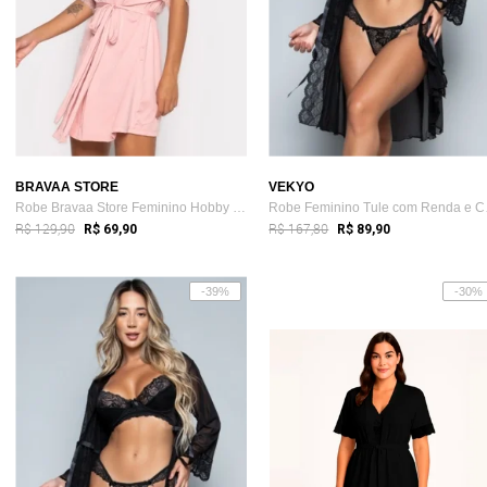
BRAVAA STORE
VEKYO
Robe Bravaa Store Feminino Hobby Hobbie ...
Robe 
R$ 129,90
R$ 167,80
R$ 69,90
R$ 89,90
-39%
-30%