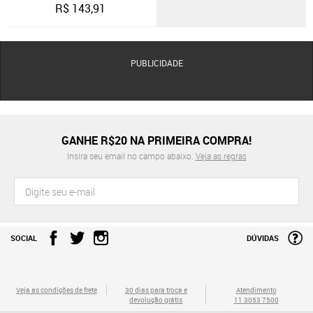
R$
143,91
PUBLICIDADE
GANHE R$20 NA PRIMEIRA COMPRA!
Insira seu email no campo abaixo.
Veja as regras
SOCIAL
DÚVIDAS
Veja as condições de frete
30 dias para troca e
Atendimento
devolução grátis
11 3053 7500