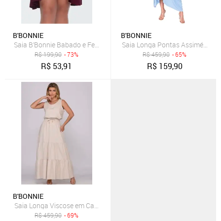
B'BONNIE
B'BONNIE
Saia B’Bonnie Babado e Fenda frontal Leonora Vinho
Saia Longa Pontas Assimétricas 
R$
199,90
- 73%
R$
459,90
- 65%
R$
53,91
R$
159,90
B'BONNIE
Saia Longa Viscose em Camadas B’Bonnie Luiza Bege
R$
459,90
- 69%