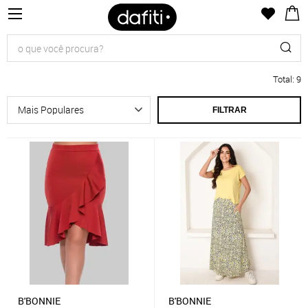
Total
:
9
FILTRAR
B'BONNIE
B'BONNIE