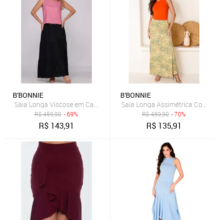
B'BONNIE
B'BONNIE
Saia Longa Viscose em Camadas B’Bonnie Luiza Preto
Saia Longa Assimétrica Com Bols
R$
459,90
- 69%
R$
459,90
- 70%
R$
143,91
R$
135,91