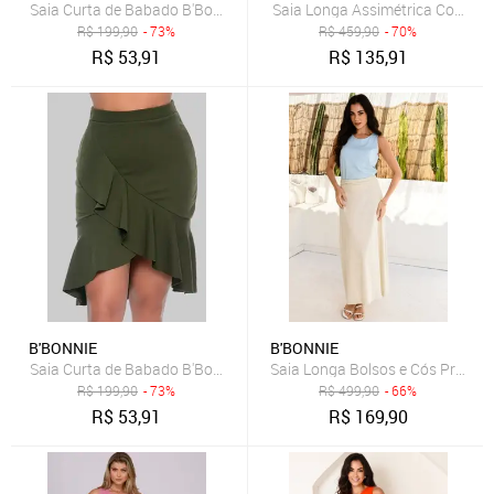
Saia Curta de Babado B'Bonnie Leonora Terra
Saia Longa Assimétrica Com Bols
R$
199,90
- 73%
R$
459,90
- 70%
R$
53,91
R$
135,91
B'BONNIE
B'BONNIE
Saia Curta de Babado B'Bonnie Leonora Verde Militar
Saia Longa Bolsos e Cós Pregue
R$
199,90
- 73%
R$
499,90
- 66%
R$
53,91
R$
169,90