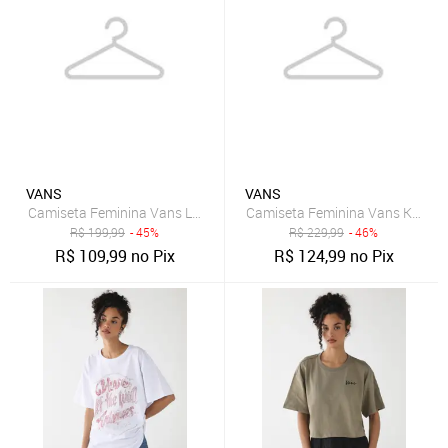
VANS
VANS
Camiseta Feminina Vans Logo Knit Rosa
Camiseta Feminina Vans Knit E
R$
199,99
- 45%
R$
229,99
- 46%
R$
109,99
no Pix
R$
124,99
no Pix