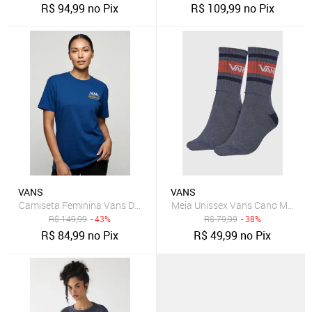
R$
94,99
no Pix
R$
109,99
no Pix
VANS
VANS
Camiseta Feminina Vans Design Co Azul
Meia Unissex Vans Cano Médio L
R$
149,99
- 43%
R$
79,99
- 38%
R$
84,99
no Pix
R$
49,99
no Pix