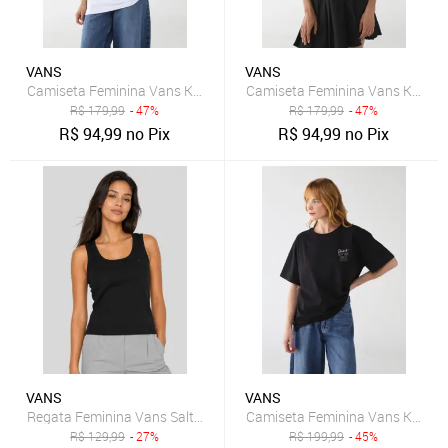
VANS
VANS
Camiseta Feminina Vans Knit Branca
Camiseta Feminina Vans Knit Cr
R$
179,99
- 47%
R$
179,99
- 47%
R$
94,99
no Pix
R$
94,99
no Pix
VANS
VANS
Regata Feminina Vans Salton Preta
Camiseta Feminina Vans Knit Pr
R$
129,99
- 27%
R$
199,99
- 45%