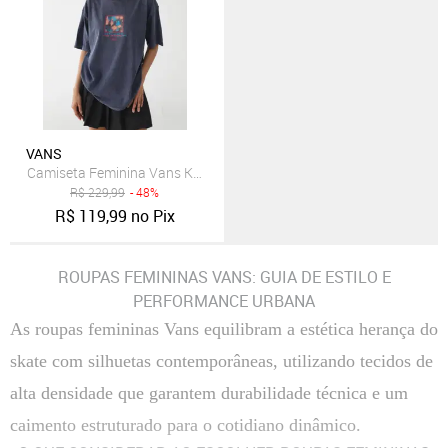
VANS
Camiseta Feminina Vans Knit Estonada Azul Escuro
R$
229,99
- 48%
R$
119,99
no Pix
ROUPAS FEMININAS VANS: GUIA DE ESTILO E
PERFORMANCE URBANA
As roupas femininas Vans equilibram a estética herança do
skate com silhuetas contemporâneas, utilizando tecidos de
alta densidade que garantem durabilidade técnica e um
caimento estruturado para o cotidiano dinâmico.