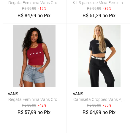
Regata Feminina Vans Cropped Retro Fitted Preta
Kit 3 pares de Meia Feminina Va
R$
99,99
- 15%
R$
99,99
- 39%
R$
84,99
no Pix
R$
61,29
no Pix
VANS
VANS
Regata Feminina Vans Cropped Retro Fitted Burgundy
Camiseta Cropped Vans Ajustad
R$
99,99
- 42%
R$
99,99
- 35%
R$
57,99
no Pix
R$
64,99
no Pix