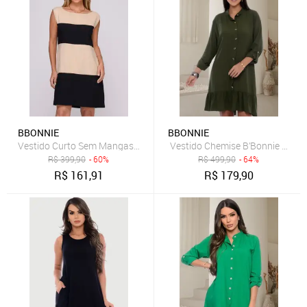
BBONNIE
BBONNIE
Vestido Curto Sem Mangas B’Bonnie Luara Bege/Preto
Vestido Chemise B’Bonnie Rebeca
R$
399,90
- 60%
R$
499,90
- 64%
R$
161,91
R$
179,90