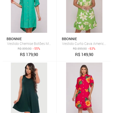
BBONNIE
BBONNIE
Vestido Chemise Botões M/C B’Bonnie Vitória Verde Bandeira
Vestido Curto Cava Americana e 
R$
399,90
- 55%
R$
399,90
- 63%
R$
179,90
R$
149,90