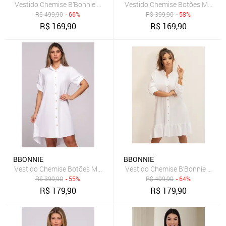
Vestido Chemise B’Bonnie Rebeca Preto
Vestido Chemise Botões M/C B’Bo
R$
499,90
- 66%
R$
399,90
- 58%
R$
169,90
R$
169,90
BBONNIE
BBONNIE
Vestido Chemise Botões M/C B’Bonnie Vitória Branco
Vestido Chemise B’Bonnie Rebe
R$
399,90
- 55%
R$
499,90
- 64%
R$
179,90
R$
179,90