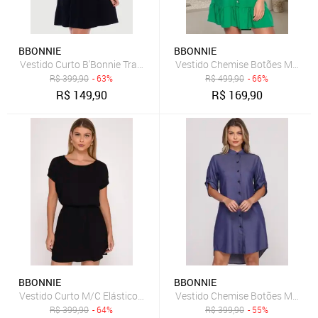
BBONNIE
BBONNIE
Vestido Curto B'Bonnie Trapézio Sophia Preto
Vestido Chemise Botões Manga 
R$
399,90
- 63%
R$
499,90
- 66%
R$
149,90
R$
169,90
BBONNIE
BBONNIE
Vestido Curto M/C Elástico na Cintura Stela Preto
Vestido Chemise Botões M/C B’B
R$
399,90
- 64%
R$
399,90
- 55%