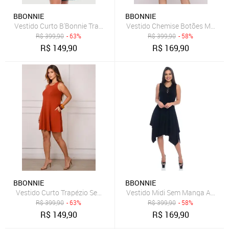
BBONNIE
BBONNIE
Vestido Curto B'Bonnie Trapézio Sophia Verde Militar
Vestido Chemise Botões M/C B’Bo
R$
399,90
- 63%
R$
399,90
- 58%
R$
149,90
R$
169,90
BBONNIE
BBONNIE
Vestido Midi Sem Manga Assimét
Vestido Curto Trapézio Sem Manga BBonnie Sophia Terra
R$
399,90
- 63%
R$
399,90
- 58%
R$
149,90
R$
169,90