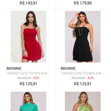
R$
143,91
R$
179,90
BBONNIE
BBONNIE
Vestido Curto Tomara que Caia com Bojo B'Bonnie Bel Vermelho
Vestido Curto Tomara que Caia c
R$
329,90
- 62%
R$
329,90
- 62%
R$
125,91
R$
125,91