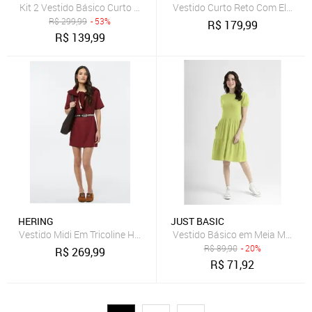
Kit 2 Vestido Básico Curto Texturizado Com Bolso
Vestido Curto Reto Com Elastan
R$
299,99
- 53%
R$
179,99
R$
139,99
HERING
JUST BASIC
Vestido Midi Em Tricoline Hering
Vestido Básico em Meia Malha J
R$
89,90
- 20%
R$
269,99
R$
71,92