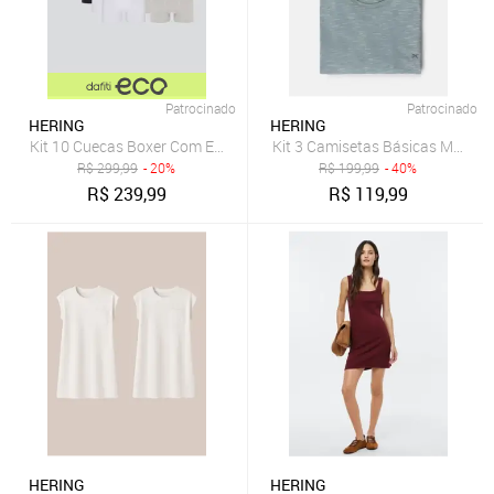
Patrocinado
Patrocinado
HERING
HERING
Kit 10 Cuecas Boxer Com Elástico Personalizado
Kit 3 Camisetas Básicas Mascu
R$
299,99
- 20%
R$
199,99
- 40%
R$
239,99
R$
119,99
HERING
HERING