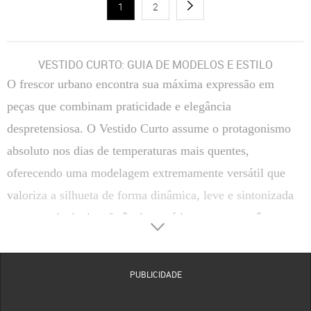
1
2
VESTIDO CURTO: GUIA DE MODELOS E ESTILO
O frescor urbano encontra sua máxima expressão em
peças que combinam praticidade e elegância
despretensiosa. O Vestido Curto assume o protagonismo
absoluto nos dias de temperaturas mais quentes,
oferecendo uma modelagem extremamente versátil que
valoriza a silhueta de forma dinâmica, leve e sintonizada
com as principais referências estéticas contemporâneas.
Cortado com maestria para acompanhar os movimentos do
corpo com total naturalidade, esse clássico do closet
PUBLICIDADE
feminino une a sofisticação tátil de tecidos selecionados a
propostas visuais que capturam o espírito livre das ruas. É