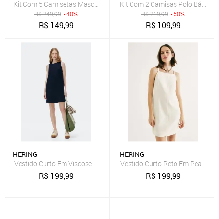
Kit Com 5 Camisetas Masculinas Básicas Slim Hering
Kit Com 2 Camisas Polo Básicas 
R$
249,99
- 40%
R$
219,99
- 50%
R$
149,99
R$
109,99
HERING
HERING
Vestido Curto Em Viscose Hering
Vestido Curto Reto Em Peach To
R$
199,99
R$
199,99