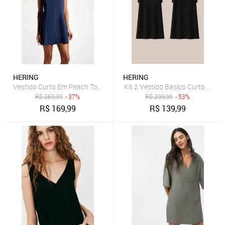
HERING
HERING
Vestido Curto Em Peach Touch Hering
Kit 2 Vestido Básico Curto Text
R$
269,99
- 37%
R$
299,99
- 53%
R$
169,99
R$
139,99