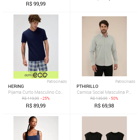
R$
99,99
Patrocinado
Patrocinado
HERING
PTHIRILLO
Pijama Curto Masculino Com Samba Canção Hering
R$
119,99
- 25%
R$
139,99
- 50%
R$
89,99
R$
69,98