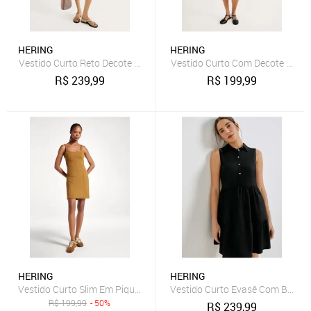
HERING
HERING
Vestido Curto Reto Decote V Hering
Vestido Curto Com Decote V Her
R$
239,99
R$
199,99
HERING
HERING
Vestido Curto Slim Em Piquet - Marrom XG
Vestido Curto Evasê Com Botões
R$
199,99
- 50%
R$
239,99