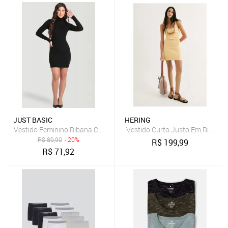
JUST BASIC
HERING
Vestido Feminino Ribana Canelada Just Basic Preto
Vestido Curto Justo Em Ribana 
R$
89,90
- 20%
R$
199,99
R$
71,92