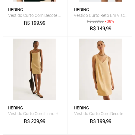
HERING
HERING
Vestido Curto Com Decote V Hering
Vestido Curto Reto Em Viscose H
R$
239,99
- 38%
R$
199,99
R$
149,99
HERING
HERING
Vestido Curto Com Linho Hering
Vestido Curto Com Decote V Her
R$
239,99
R$
199,99