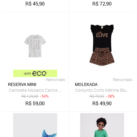
R$
45,90
R$
72,90
Patrocinado
Patrocinado
RESERVA MINI
MOLEKADA
Camiseta Mosaico Carros Reserva Mini Branco
Conjunto Curto Menina Blusa e 
R$
129,00
- 54%
R$
79,90
- 38%
R$
59,00
R$
49,90