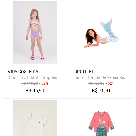
VIDA COSTEIRA
RIOUTLET
Conjunto Infantil Cropped UV 50+ Ursinho Lilás
Biquíni Cauda de Sereia Rioutlet 
R$
119,90
- 62%
R$
199,90
- 62%
R$
45,90
R$
75,91