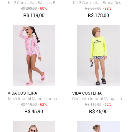
Kit 2 Camisetas Básicas Brasa Reserva Mini Preto
Kit 3 Camisetas Brasa Reserva 
R$
298,00
- 60%
R$
267,00
- 33%
R$
119,00
R$
178,00
VIDA COSTEIRA
VIDA COSTEIRA
Maiô Infantil Manga Longa UV 50+ Details Suplex Rosa
Conjunto Infantil Manga Longa 
R$
119,90
- 62%
R$
119,90
- 62%
R$
45,90
R$
45,90