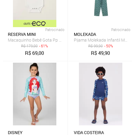
Patrocinado
Patrocinado
RESERVA MINI
MOLEKADA
Macaquinho Bebê Gota Pp Bordado Reserva Mini
Pijama Molekada Infantil Menin
R$
179,00
- 61%
R$
99,90
- 50%
R$
69,00
R$
49,90
DISNEY
VIDA COSTEIRA