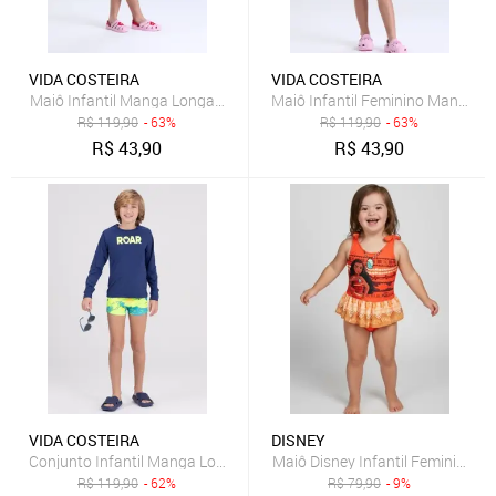
VIDA COSTEIRA
VIDA COSTEIRA
Maiô Infantil Manga Longa UV50+ Corações Recortes Laterais
Maiô Infantil Feminino Manga L
R$
119,90
- 63%
R$
119,90
- 63%
R$
43,90
R$
43,90
VIDA COSTEIRA
DISNEY
Conjunto Infantil Manga Longa UV 50+ Roar Marinho
Maiô Disney Infantil Feminino M
R$
119,90
- 62%
R$
79,90
- 9%