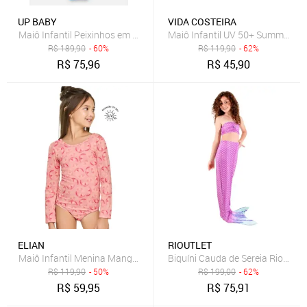
UP BABY
VIDA COSTEIRA
Maiô Infantil Peixinhos em Malha FPS+50 com Forro Up Baby Azul
Maiô Infantil UV 50+ Summer
R$
189,90
- 60%
R$
119,90
- 62%
R$
75,96
R$
45,90
ELIAN
RIOUTLET
Maiô Infantil Menina Manga Longa Proteção UV Elian Rosa
Biquíni Cauda de Sereia Rioutlet 
R$
119,90
- 50%
R$
199,00
- 62%
R$
59,95
R$
75,91