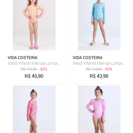
VIDA COSTEIRA
VIDA COSTEIRA
Maiô Infantil Manga Longa UV 50+ Details Suplex Amarelo
Maiô Infantil Manga Longa UV50
R$
119,90
- 62%
R$
119,90
- 63%
R$
45,90
R$
43,90