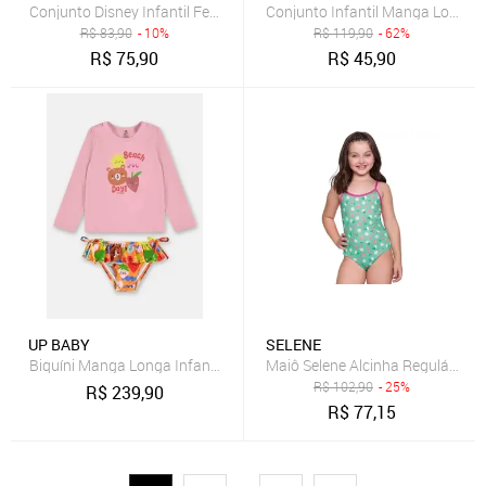
Conjunto Disney Infantil Feminino Camiseta e Calcinha Proteção UVA
Conjunto Infantil Manga Longa 
R$
83,90
- 10%
R$
119,90
- 62%
R$
75,90
R$
45,90
UP BABY
SELENE
Biquíni Manga Longa Infantil FPS+50 Up Baby Rosa
Maiô Selene Alcinha Regulável Ju
R$
102,90
- 25%
R$
239,90
R$
77,15