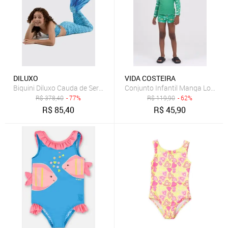
DILUXO
VIDA COSTEIRA
Biquini Diluxo Cauda de Sereia Azul
Conjunto Infantil Manga Longa 
R$
378,40
- 77%
R$
119,90
- 62%
R$
85,40
R$
45,90