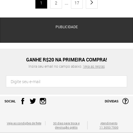
1
2
...
17
PUBLICIDADE
GANHE R$20 NA PRIMEIRA COMPRA!
Insira seu email no campo abaixo.
Veja as regras
SOCIAL
DÚVIDAS
Veja as condições de frete
30 dias para troca e
Atendimento
devolução grátis
11 3053 7500