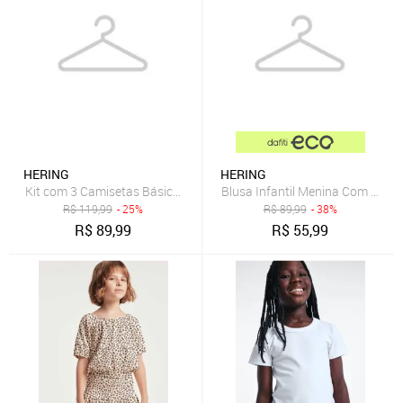
HERING
HERING
Kit com 3 Camisetas Básica Infantil Unissex Manga Curta Slim - Br
Blusa Infantil Menina Com Esta
R$
119,99
- 25%
R$
89,99
- 38%
R$
89,99
R$
55,99