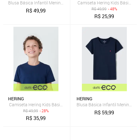
Blusa Básica Infantil Menina Com Bordado Coração - Branco 002
R$
49,99
- 48%
R$
49,99
R$
25,99
HERING
HERING
Blusa Básica Infantil Menina C
Camiseta Hering Kids Básica Modelagem Tradicional AZUL
R$
49,99
- 28%
R$
59,99
R$
35,99