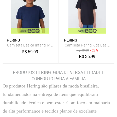
HERING
HERING
Camiseta Básica Infantil Menino Manga Curta Slim Tam 1 A 16 - Azu
R$
49,99
- 28%
R$
59,99
R$
35,99
PRODUTOS HERING: GUIA DE VERSATILIDADE E
CONFORTO PARA A FAMÍLIA
Os produtos Hering são pilares da moda brasileira,
fundamentados na entrega de itens que equilibram
durabilidade técnica e bem-estar. Com foco em malharia
de alta performance e tecidos planos de excelente