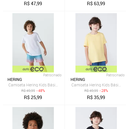
R$
47,99
R$
63,99
Patrocinado
Patrocinado
HERING
HERING
Camiseta Hering Kids Básica Modelagem Tradicional BRANCO
R$
49,99
- 48%
R$
49,99
- 28%
R$
25,99
R$
35,99