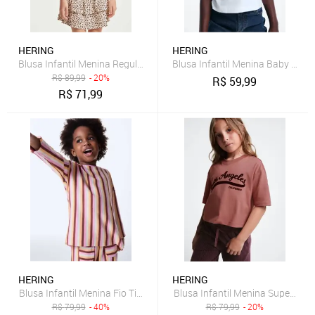
HERING
HERING
Blusa Infantil Menina Regular Estampada Hering
Blusa Infantil Menina Baby Tee H
R$
89,99
- 20%
R$
59,99
R$
71,99
HERING
HERING
Blusa Infantil Menina Fio Tinto Oversized
Blusa Infantil Menina Super Cot
R$
79,99
- 40%
R$
79,99
- 20%