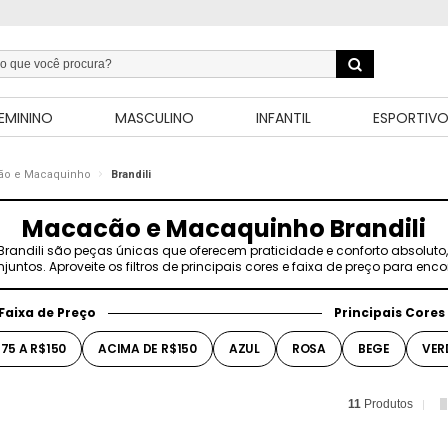
EMININO
MASCULINO
INFANTIL
ESPORTIV
ão e Macaquinho
Brandili
Macacão e Macaquinho Brandili
ndili são peças únicas que oferecem praticidade e conforto absoluto
ntos. Aproveite os filtros de principais cores e faixa de preço para enco
Faixa de Preço
Principais Cores
75 A R$150
ACIMA DE R$150
AZUL
ROSA
BEGE
VER
11
Produtos