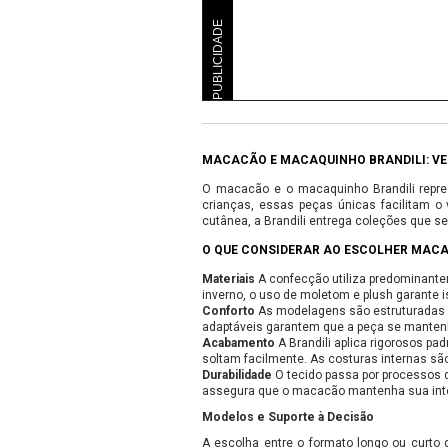
PUBLICIDADE
MACACÃO E MACAQUINHO BRANDILI: VE
O macacão e o macaquinho Brandili represe
crianças, essas peças únicas facilitam o
cutânea, a Brandili entrega coleções que s
O QUE CONSIDERAR AO ESCOLHER MAC
Materiais
A confecção utiliza predominante
inverno, o uso de moletom e plush garante 
Conforto
As modelagens são estruturadas 
adaptáveis garantem que a peça se mantenha
Acabamento
A Brandili aplica rigorosos pa
soltam facilmente. As costuras internas são
Durabilidade
O tecido passa por processos d
assegura que o macacão mantenha sua integr
Modelos e Suporte à Decisão
A escolha entre o formato longo ou curto