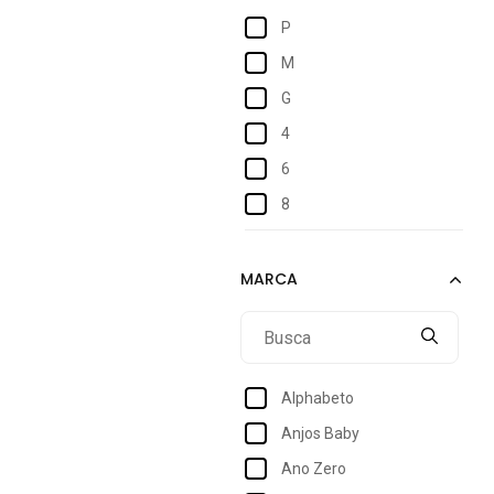
P
M
G
4
6
8
10
Alphabeto
Anjos Baby
Ano Zero