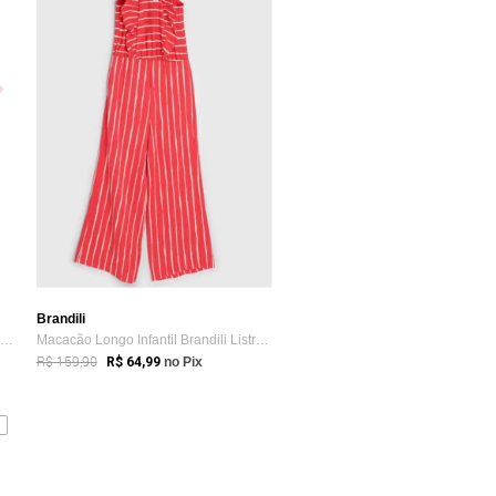
Brandili
Macacão bebê unissex com bordado de ursi...
Macacão Longo Infantil Brandili Listrado...
R$ 159,90
R$ 64,99
no Pix