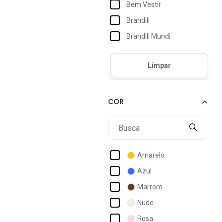
Bem Vestir
Brandili
Brandili Mundi
Brincar E Arte
Bugbee
Cia Do Vestido
Costão Mini
Crawling
D Bell Outlet Fashion
Elian
Amarelo
Elian Beats
Azul
Gks
Marrom
Gloss
Nude
Guloseima
Rosa