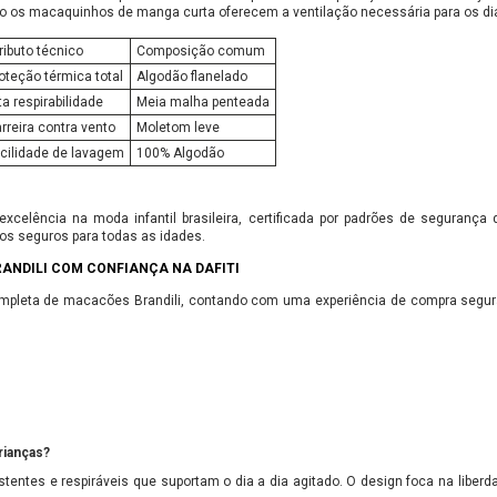
o os macaquinhos de manga curta oferecem a ventilação necessária para os dias
ributo técnico
Composição comum
oteção térmica total
Algodão flanelado
ta respirabilidade
Meia malha penteada
rreira contra vento
Moletom leve
cilidade de lavagem
100% Algodão
excelência na moda infantil brasileira, certificada por padrões de seguran
os seguros para todas as idades.
NDILI COM CONFIANÇA NA DAFITI
ompleta de macacões Brandili, contando com uma experiência de compra segura
rianças?
stentes e respiráveis que suportam o dia a dia agitado. O design foca na liberd