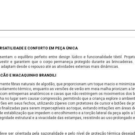
RSATILIDADE E CONFORTO EM PEÇA ÚNICA
ntam o equilíbrio perfeito entre design lúdico e funcionalidade têxtil. Proj
 vestir e garantem que o corpo permaneça protegido durante as brincadeiras.
e adaptam desde o repouso até as atividades externas mais dinâmicas.
ACÃO E MACAQUINHO BRANDILI
mente fibras naturais de algodão, que proporcionam um toque macio e minimiza
isolamento térmico, enquanto as versões de verão em meia malha priorizam a le
com entrepernas anatômicos e cavas que não restringem os movimentos dos br
 no lugar sem causar compressão, permitindo que a criança explore o ambiente
drões em seus fechos, utilizando zíperes com protetores de cursor e botões de p
 finalizadas para serem imperceptíveis ao toque, evitando irritações em áreas de
e estabilização que impedem o encolhimento e a torção lateral da peça após a l
idade estrutural e a vivacidade das estampas, resistindo ao uso prolongado e
 deve ser orientada pela sazonalidade e pelo nível de proteção térmica dese