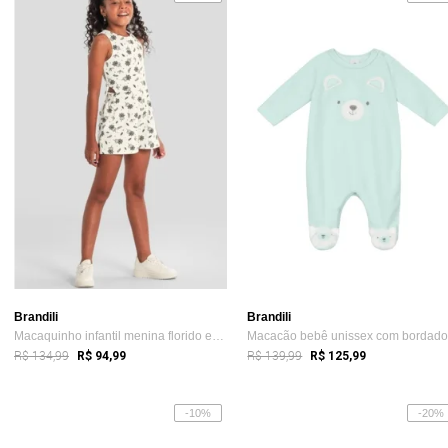
Brandili
Brandili
Macaquinho infantil menina florido em co...
R$ 134,99
R$ 139,99
R$ 94,99
R$ 125,99
-10%
-20%