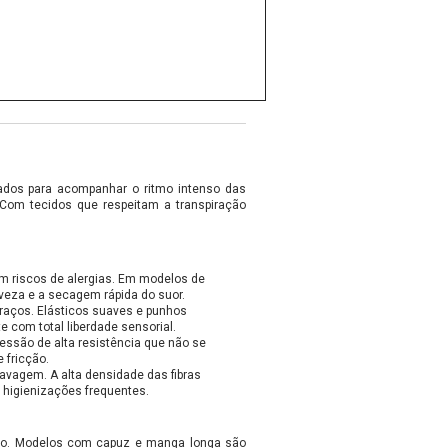
etados para acompanhar o ritmo intenso das
 Com tecidos que respeitam a transpiração
m riscos de alergias. Em modelos de
veza e a secagem rápida do suor.
aços. Elásticos suaves e punhos
 com total liberdade sensorial.
ressão de alta resistência que não se
 fricção.
avagem. A alta densidade das fibras
 higienizações frequentes.
jado. Modelos com capuz e manga longa são