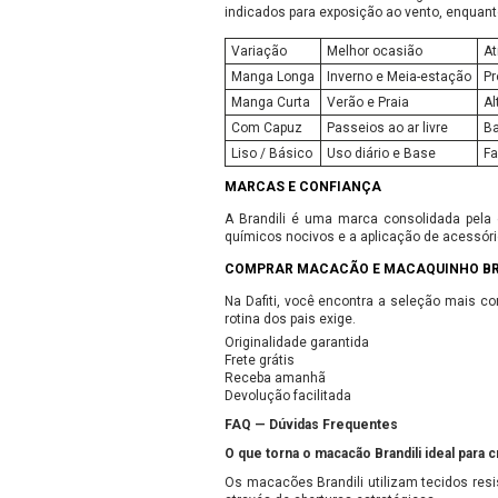
indicados para exposição ao vento, enquant
Variação
Melhor ocasião
At
Manga Longa
Inverno e Meia-estação
Pr
Manga Curta
Verão e Praia
Al
Com Capuz
Passeios ao ar livre
Ba
Liso / Básico
Uso diário e Base
Fa
MARCAS E CONFIANÇA
A Brandili é uma marca consolidada pela 
químicos nocivos e a aplicação de acessóri
COMPRAR MACACÃO E MACAQUINHO BRA
Na Dafiti, você encontra a seleção mais c
rotina dos pais exige.
Originalidade garantida
Frete grátis
Receba amanhã
Devolução facilitada
FAQ — Dúvidas Frequentes
O que torna o macacão Brandili ideal para c
Os macacões Brandili utilizam tecidos resi