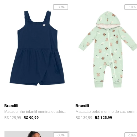
-30%
-10%
Brandili
Brandili
Macaquinho infantil menina quadriculado ...
Macacão bebê men
R$ 129,99
R$ 139,99
R$ 90,99
R$ 125,99
-30%
-10%