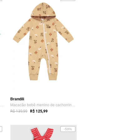
Brandili
Macacão bebê unissex com bordado de ursi...
Macacão bebê menino de cachorrinhos Bran...
R$ 139,99
R$ 125,99
-59%