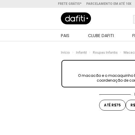
FRETE GRÁTIS*
PARCELAMENTO EM ATÉ 10X
PAIS
CLUBE DAFITI
F
Início
Infantil
Roupas Infantis
Macac
O macacão e o macaquinho Bra
coordenação de conju
ATÉ R$75
R$