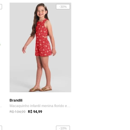
-30%
Brandili
ino de cachorrinhos Bran...
Macaquinho infantil menina florido em co...
R$ 134,99
R$ 94,99
-10%