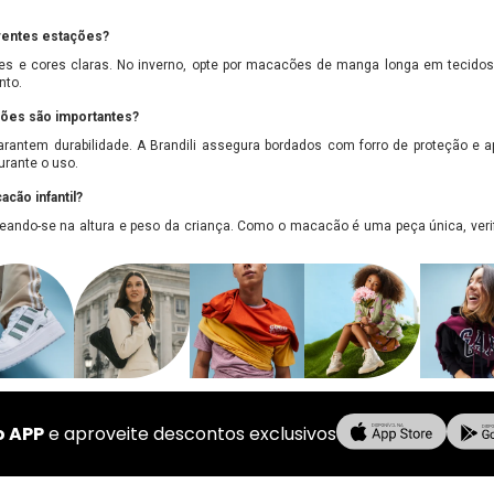
erentes estações?
es e cores claras. No inverno, opte por macacões de manga longa em tecido
nto.
ções são importantes?
arantem durabilidade. A Brandili assegura bordados com forro de proteção e 
urante o uso.
cão infantil?
seando-se na altura e peso da criança. Como o macacão é uma peça única, veri
o APP
e aproveite descontos exclusivos