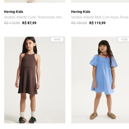
Hering Kids
Hering Kids
Vestido Infantil Curto Texturizado Hering
Vestid
R$ 119,99
R$ 159,99
R$ 87,99
R$ 119,99
-44%
-43%