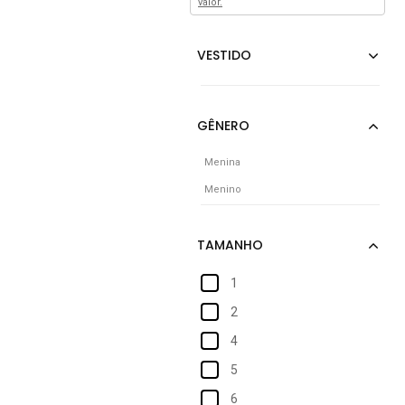
valor.
Menina
Menino
1
2
4
5
6