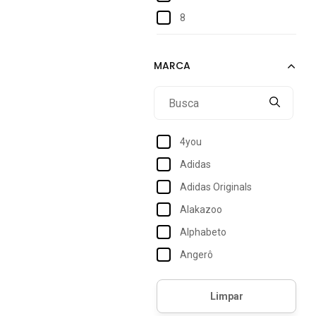
8
10
12
14
16
4you
Adidas
Adidas Originals
Alakazoo
Alphabeto
Angerô
Animê
Anjo Da Mamãe