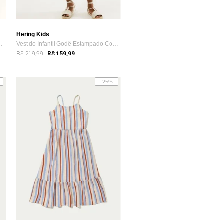
Hering Kids
to Em Ribana Canelad...
Vestido Infantil Godê Estampado Com Linho Hering
R$ 219,99
R$ 159,99
-25%