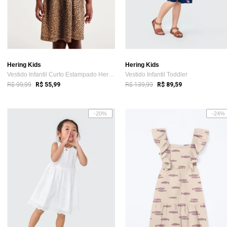
Hering Kids
Hering Kids
Vestido Infantil Curto Estampado Hering
Vestido Infantil Toddler
R$ 99,99
R$ 139,99
R$ 55,99
R$ 89,59
-20%
-24%