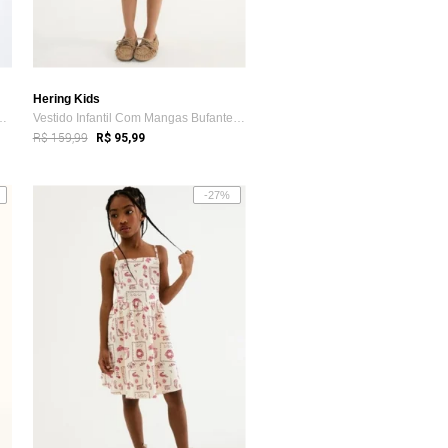
Hering Kids
l Curto Com Babados Hering
Vestido Infantil Com Mangas Bufantes Hering
R$ 159,99
R$ 95,99
-27%