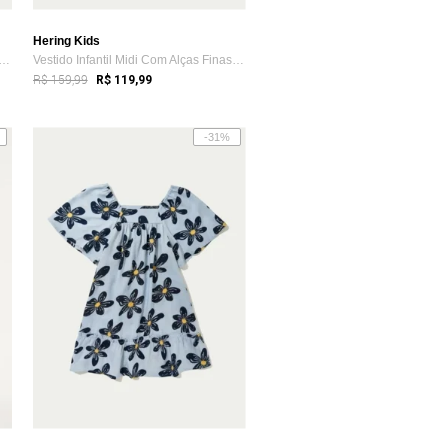
Hering Kids
o Infantil Midi Com Alças Finas Hering
Vestido Infantil Midi Com Alças Finas Hering
R$ 159,99
R$ 119,99
-31%