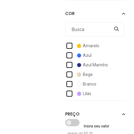
Anjos Baby
Aura
Babei No Look
Baila Nina
Banana Club
Amarelo
Bee Loop
Azul
Bella Child
Azul Marinho
Bem Vestir
Bege
Bobby Lulu
Branco
Bouton
Lilás
Brandili
Marrom
Brandili Mundi
Nude
Off-white
Preto
abaixo de R$ 50