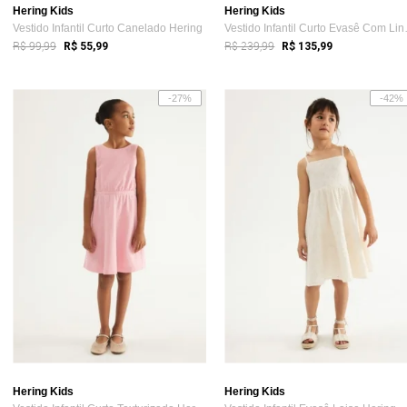
Hering Kids
Hering Kids
Vestido Infantil Curto Canelado Hering
Vestido In
R$ 99,99
R$ 239,99
R$ 55,99
R$ 135,99
-27%
-42%
Hering Kids
Hering Kids