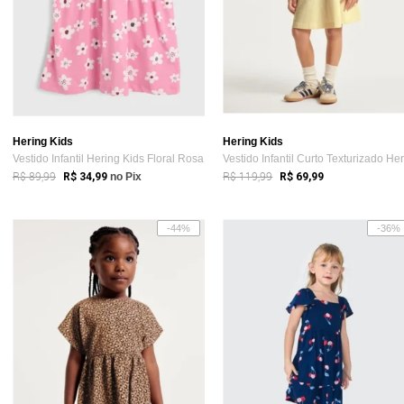
Hering Kids
Hering Kids
Vestido Infantil Hering Kids Floral Rosa
R$ 89,99
R$ 119,99
R$ 34,99
no Pix
R$ 69,99
-44%
-36%