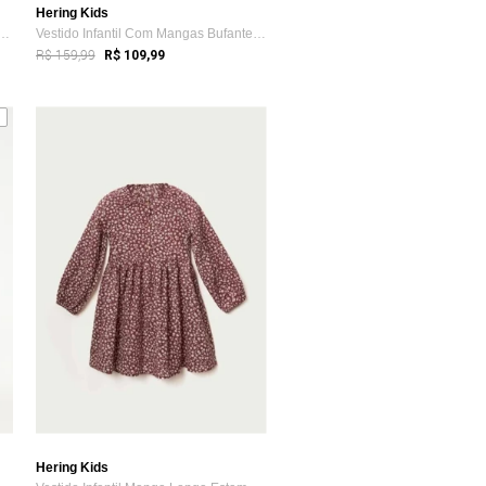
Hering Kids
fantil Curto Evasê Com Linho Hering
Vestido Infantil Com Mangas Bufantes Hering
R$ 159,99
R$ 109,99
Hering Kids