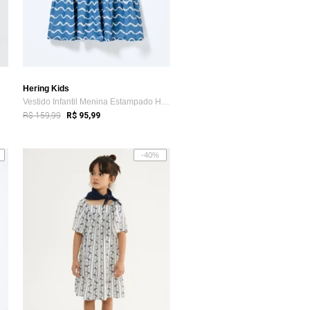
Hering Kids
Vestido Infantil Menina Estampado Hering
R$ 159,99
R$ 95,99
-40%