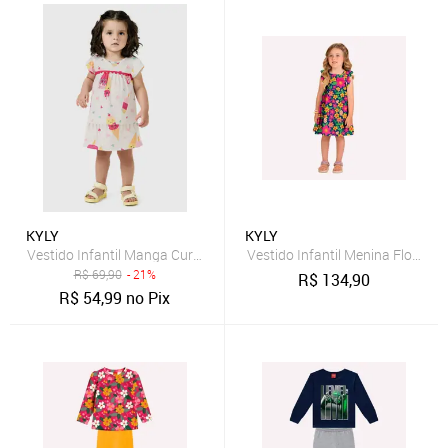
KYLY
KYLY
Vestido Infantil Manga Curta Kyly Sorvete Branco
Vestido Infantil Menina Flores Ky
R$
69,90
- 21%
R$
134,90
R$
54,99
no Pix