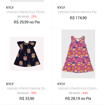
KYLY
KYLY
Vestido Infantil Kyly Floral Amarelo
Vestido Infantil Menina Palmeira
R$
39,90
- 25%
R$
174,90
R$
29,99
no Pix
KYLY
KYLY
Vestido Infantil Menina Doces Kyly
Vestido Infantil Kyly Estampado
R$
82,90
- 59%
R$
49,90
- 44%
R$
33,90
R$
28,19
no Pix