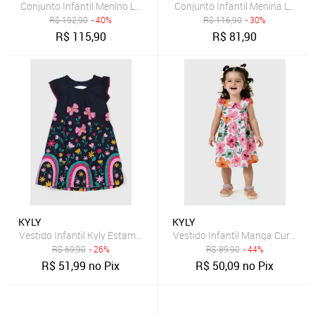
Conjunto Infantil Menino Lettering Kyly
Conjunto Infantil Menina Letteri
R$
192,90
- 40%
R$
116,90
- 30%
R$
115,90
R$
81,90
KYLY
KYLY
Vestido Infantil Kyly Estampado Borboletas Azul Marinho
Vestido Infantil Manga Curta Kyl
R$
69,90
- 26%
R$
89,90
- 44%
R$
51,99
no Pix
R$
50,09
no Pix