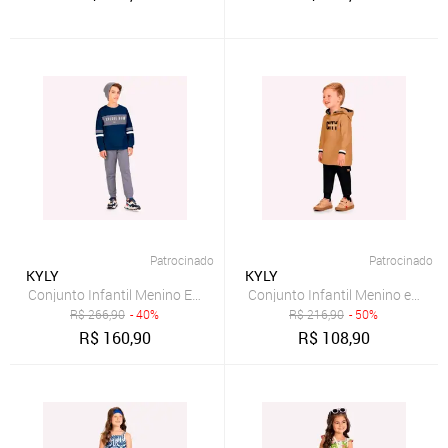
Patrocinado
Patrocinado
KYLY
KYLY
Conjunto Infantil Menino Estampa Kyly
Conjunto Infantil Menino em Al
R$
266,90
- 40%
R$
216,90
- 50%
R$
160,90
R$
108,90