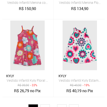
Vestido Infantil Menina com Corte a Laser Kyly
Vestido Infantil Menina Flores Ky
R$
150,90
R$
134,90
KYLY
KYLY
Vestido Infantil Kyly Floral Rosa
Vestido Infantil Kyly Estampa Fl
R$
39,90
- 33%
R$
49,90
- 19%
R$
26,79
no Pix
R$
40,19
no Pix